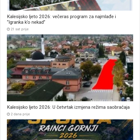
Kalesijsko ljeto 2026: večeras program za najmlađe i
“Igranka k’o nekad”
21 sat prije
Kalesijsko ljeto 2026: U četvrtak izmjena režima saobraćaja
2 dana prije