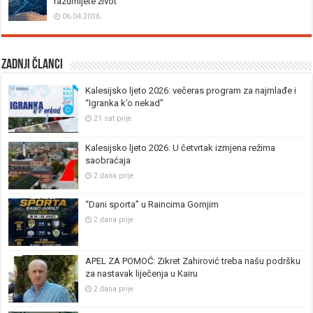
razumijete život
06.04.2016.
Zadnji članci
Kalesijsko ljeto 2026: večeras program za najmlađe i
“Igranka k’o nekad”
21 sat prije
Kalesijsko ljeto 2026: U četvrtak izmjena režima
saobraćaja
2 dana prije
“Dani sporta” u Raincima Gornjim
2 dana prije
APEL ZA POMOĆ: Zikret Zahirović treba našu podršku
za nastavak liječenja u Kairu
2 dana prije