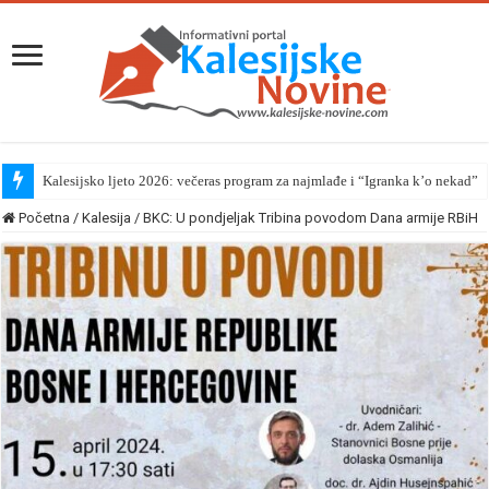
Kalesijsko ljeto 2026: večeras program za najmlađe i “Igranka k’o nekad”
Početna
/
Kalesija
/
BKC: U pondjeljak Tribina povodom Dana armije RBiH