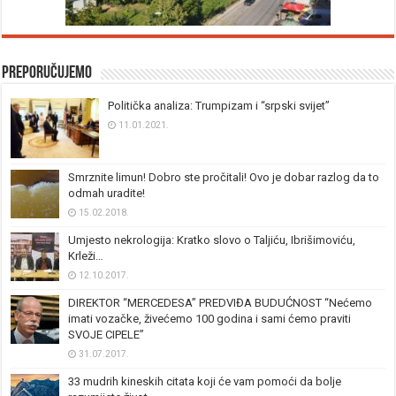
Preporučujemo
Politička analiza: Trumpizam i “srpski svijet”
11.01.2021.
Smrznite limun! Dobro ste pročitali! Ovo je dobar razlog da to
odmah uradite!
15.02.2018.
Umjesto nekrologija: Kratko slovo o Taljiću, Ibrišimoviću,
Krleži…
12.10.2017.
DIREKTOR “MERCEDESA” PREDVIĐA BUDUĆNOST “Nećemo
imati vozačke, živećemo 100 godina i sami ćemo praviti
SVOJE CIPELE”
31.07.2017.
33 mudrih kineskih citata koji će vam pomoći da bolje