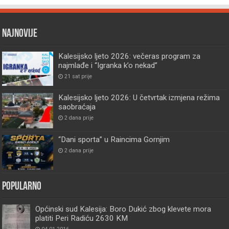
Najnovije
Kalesijsko ljeto 2026: večeras program za
najmlađe i “Igranka k’o nekad”
21 sat prije
Kalesijsko ljeto 2026: U četvrtak izmjena režima
saobraćaja
2 dana prije
“Dani sporta” u Raincima Gornjim
2 dana prije
Popularno
Općinski sud Kalesija: Boro Dukić zbog klevete mora
platiti Peri Radiću 2630 KM