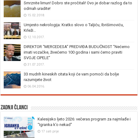
Smrznite limun! Dobro ste pročitali! Ovo je dobar razlog da to
odmah uradite!
15.02.2018.
Umjesto nekrologija: Kratko slovo o Taljiću, Ibrišimoviću,
Krleži…
12.10.2017.
DIREKTOR “MERCEDESA” PREDVIĐA BUDUĆNOST “Nećemo
imati vozačke, živećemo 100 godina i sami ćemo praviti
SVOJE CIPELE”
31.07.2017.
33 mudrih kineskih citata koji će vam pomoći da bolje
razumijete život
06.04.2016.
Zadnji članci
Kalesijsko ljeto 2026: večeras program za najmlađe i
“Igranka k’o nekad”
17 sati prije