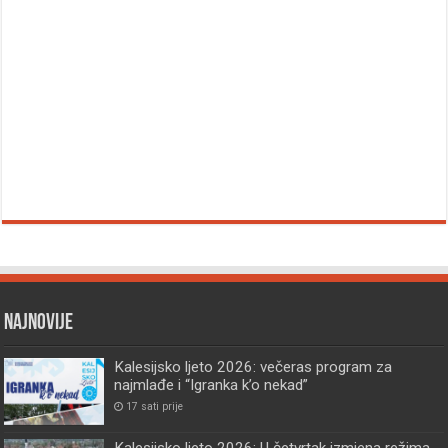
Najnovije
Kalesijsko ljeto 2026: večeras program za
najmlađe i “Igranka k’o nekad”
17 sati prije