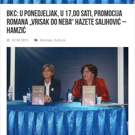
BKC: U ponedjeljak, u 17,00 sati, promocija
romana „Vrisak do neba“ Hazete Salihović –
Hamzić
02.04.2019.
Kalesija
,
Kultura