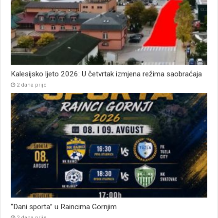
Kalesijsko ljeto 2026: U četvrtak izmjena režima saobraćaja
2 dana prije
“Dani sporta” u Raincima Gornjim
2 dana prije