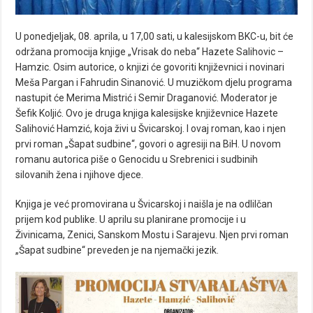
U ponedjeljak, 08. aprila, u 17,00 sati, u kalesijskom BKC-u, bit će
održana promocija knjige „Vrisak do neba“ Hazete Salihovic –
Hamzic. Osim autorice, o knjizi će govoriti književnici i novinari
Meša Pargan i Fahrudin Sinanović. U muzičkom djelu programa
nastupit će Merima Mistrić i Semir Draganović. Moderator je
Šefik Koljić. Ovo je druga knjiga kalesijske književnice Hazete
Salihović Hamzić, koja živi u Švicarskoj. I ovaj roman, kao i njen
prvi roman „Šapat sudbine“, govori o agresiji na BiH. U novom
romanu autorica piše o Genocidu u Srebrenici i sudbinih
silovanih žena i njihove djece.
Knjiga je već promovirana u Švicarskoj i naišla je na odlilčan
prijem kod publike. U aprilu su planirane promocije i u
Živinicama, Zenici, Sanskom Mostu i Sarajevu. Njen prvi roman
„Šapat sudbine“ preveden je na njemački jezik.