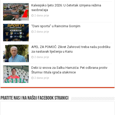
Kalesijsko ljeto 2026: U četvrtak izmjena režima
saobraćaja
2 dana prije
“Dani sporta” u Raincima Gornjim
2 dana prije
APEL ZA POMOĆ: Zikret Zahirović treba našu podršku
za nastavak liječenja u Kairu
2 dana prije
Debi iz snova za Salku Hamzića: Pet odbrana protiv
Šturma i titula igrača utakmice
2 dana prije
Pratite nas i na našoj facebook stranici