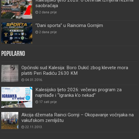
Kalesijsko ljeto 2026: U četvrtak izmjena režima
saobraćaja
2 dana prije
“Dani sporta” u Raincima Gornjim
2 dana prije
Popularno
Općinski sud Kalesija: Boro Dukić zbog klevete mora
platiti Peri Radiću 2630 KM
04.01.2016.
Kalesijsko ljeto 2026: večeras program za
najmlađe i “Igranka k’o nekad”
17 sati prije
Akcija džemata Rainci Gornji – Okopavanje voćnjaka na
vakufskom zemljištu
22.11.2013.