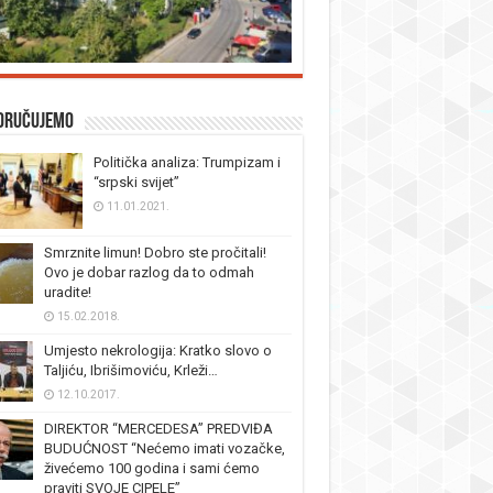
oručujemo
Politička analiza: Trumpizam i
“srpski svijet”
11.01.2021.
Smrznite limun! Dobro ste pročitali!
Ovo je dobar razlog da to odmah
uradite!
15.02.2018.
Umjesto nekrologija: Kratko slovo o
Taljiću, Ibrišimoviću, Krleži…
12.10.2017.
DIREKTOR “MERCEDESA” PREDVIĐA
BUDUĆNOST “Nećemo imati vozačke,
živećemo 100 godina i sami ćemo
praviti SVOJE CIPELE”