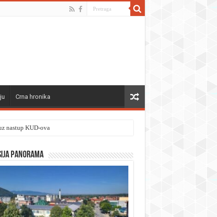
ju
Crna hronika
” uz nastup KUD-ova
sija panorama