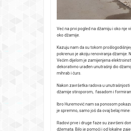
Već na prvi pogled na džamiju i oko nje v
oko džamije.
Kazuju nam da su tokom prošlogodišnje
pokrenuo je akciju renoviranja džamije. Naj
Većim dijelom je zamijenjena elektroinsta
dekorativno urađen unutrašnji dio džamije
mihrab i ćurs.
Nakon završetka radova u unutrašnjosti
džamije stiroporom, fasadom i formiranj
Ibro Huremović nam sa ponosom pokazuje d
je spremno, samo još da ovaj belaj mine 
Radovi prve i druge faze su završeni dona
džemata. Bilo je pomoći i od lokalne zajed