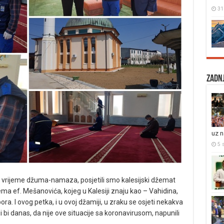
31
Zadnj
uz 
5 s
 u vrijeme džuma-namaza, posjetili smo kalesijski džemat
 ef. Mešanovića, kojeg u Kalesiji znaju kao – Vahidina,
a. I ovog petka, i u ovoj džamiji, u zraku se osjeti nekakva
 bi danas, da nije ove situacije sa koronavirusom, napunili