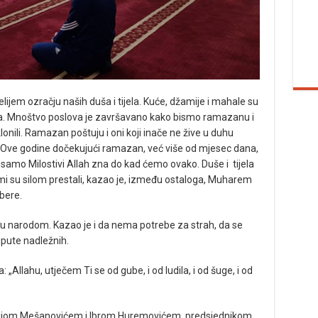
ijem ozračju naših duša i tijela. Kuće, džamije i mahale su
a. Mnoštvo poslova je završavano kako bismo ramazanu i
nili. Ramazan poštuju i oni koji inače ne žive u duhu
ga. Ove godine dočekujući ramazan, već više od mjesec dana,
I samo Milostivi Allah zna do kad ćemo ovako. Duše i tijela
mi su silom prestali, kazao je, između ostaloga, Muharem
bere.
eđu narodom. Kazao je i da nema potrebe za strah, da se
 upute nadležnih.
llahu, utječem Ti se od gube, i od ludila, i od šuge, i od
dijom Mešanovićem i Ibrom Huremovićem, predsjednikom