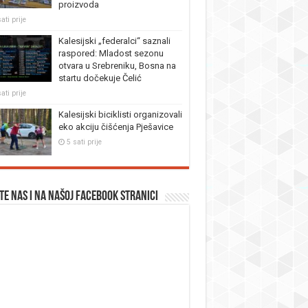
proizvoda
ati prije
Kalesijski „federalci“ saznali
raspored: Mladost sezonu
otvara u Srebreniku, Bosna na
startu dočekuje Čelić
ati prije
Kalesijski biciklisti organizovali
eko akciju čišćenja Pješavice
5 sati prije
te nas i na našoj facebook stranici