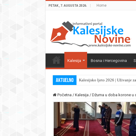
Home
PETAK , 7. AUGUSTA 2026.
Kalesija
Bosna i Hercegovina
S
Aktuelno
Kalesijsko ljeto 2026 | Uživanje z
Početna
/
Kalesija
/
Džuma u doba korone u d