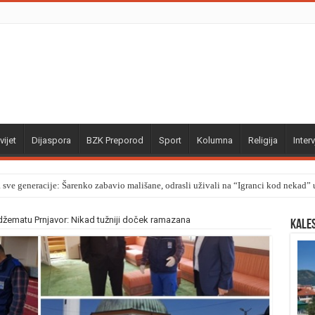
vijet
Dijaspora
BZK Preporod
Sport
Kolumna
Religija
Interv
a sve generacije: Šarenko zabavio mališane, odrasli uživali na “Igranci kod nekad
žematu Prnjavor: Nikad tužniji doček ramazana
Kale