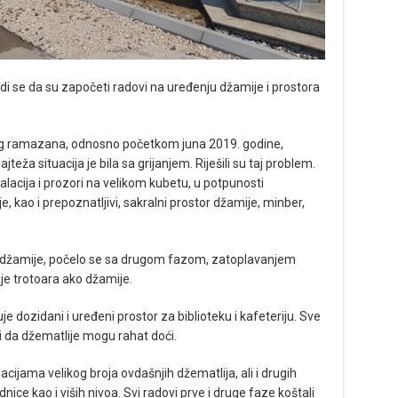
idi se da su započeti radovi na uređenju džamije i prostora
g ramazana, odnosno početkom juna 2019. godine,
teža situacija je bila sa grijanjem. Riješili su taj problem.
lacija i prozori na velikom kubetu, u potpunosti
, kao i prepoznatljivi, sakralni prostor džamije, minber,
 džamije, počelo se sa drugom fazom, zatoplavanjem
e trotoara ako džamije.
ozidani i uređeni prostor za biblioteku i kafeteriju. Sve
i da džematlije mogu rahat doći.
cijama velikog broja ovdašnjih džematlija, ali i drugih
nice kao i viših nivoa. Svi radovi prve i druge faze koštali