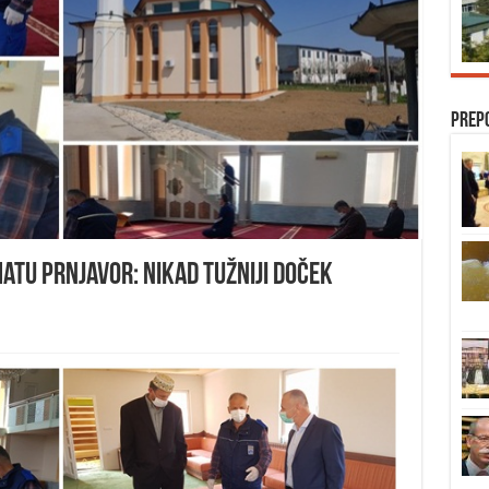
Prep
atu Prnjavor: Nikad tužniji doček