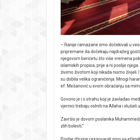
– Ranije ramazane smo dočekivali u vesel
pripremane da dočekaju najdražeg gost
njegovom berićetu što više vremena poklo
islamskih propisa, prije a ni poslije nje
živimo životom koji nikada nismo živjeli. 
su dobila velika ograničenja. Mnogi hara
ef. Mešanović u svom obraćanju sa mim
Govorio je i o strahu koji je zavladao m
vjernici trebaju oslniti na Allaha i slušati
Završio je dovom poslanika Muhammeda: „A
zlih bolesti.”
Poslije džume razgovarali smo sa efen