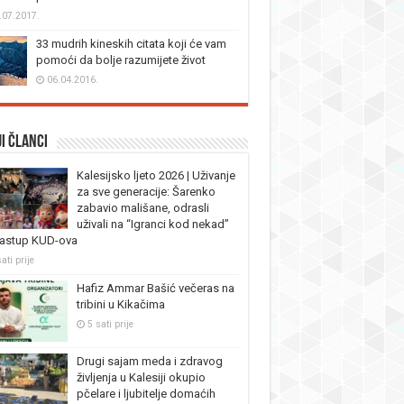
.07.2017.
33 mudrih kineskih citata koji će vam
pomoći da bolje razumijete život
06.04.2016.
i članci
Kalesijsko ljeto 2026 | Uživanje
za sve generacije: Šarenko
zabavio mališane, odrasli
uživali na “Igranci kod nekad”
nastup KUD-ova
ati prije
Hafiz Ammar Bašić večeras na
tribini u Kikačima
5 sati prije
Drugi sajam meda i zdravog
življenja u Kalesiji okupio
pčelare i ljubitelje domaćih