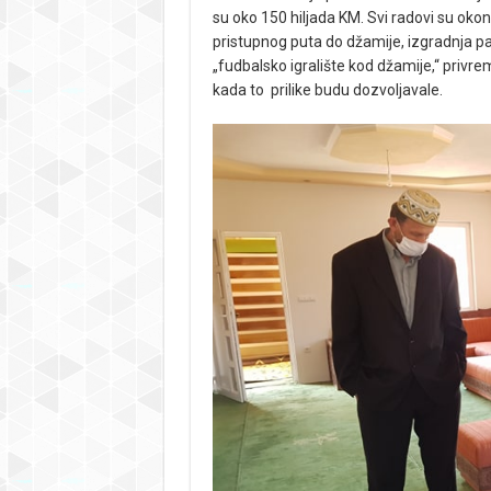
su oko 150 hiljada KM. Svi radovi su okonč
pristupnog puta do džamije, izgradnja par
„fudbalsko igralište kod džamije,“ privre
kada to prilike budu dozvoljavale.