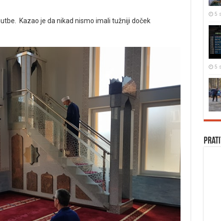
5 s
tbe. Kazao je da nikad nismo imali tužniji doček
5 s
Prati