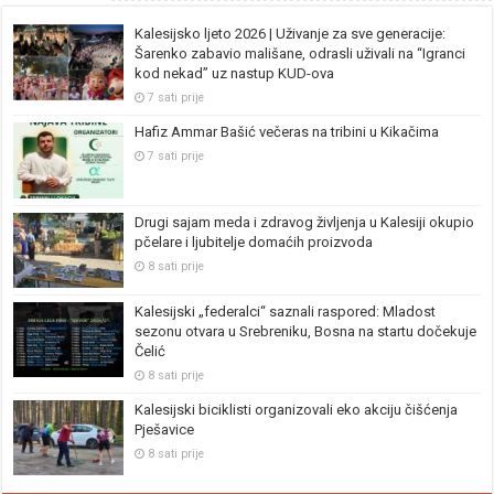
Kalesijsko ljeto 2026 | Uživanje za sve generacije:
Šarenko zabavio mališane, odrasli uživali na “Igranci
kod nekad” uz nastup KUD-ova
7 sati prije
Hafiz Ammar Bašić večeras na tribini u Kikačima
7 sati prije
Drugi sajam meda i zdravog življenja u Kalesiji okupio
pčelare i ljubitelje domaćih proizvoda
8 sati prije
Kalesijski „federalci“ saznali raspored: Mladost
sezonu otvara u Srebreniku, Bosna na startu dočekuje
Čelić
8 sati prije
Kalesijski biciklisti organizovali eko akciju čišćenja
Pješavice
8 sati prije