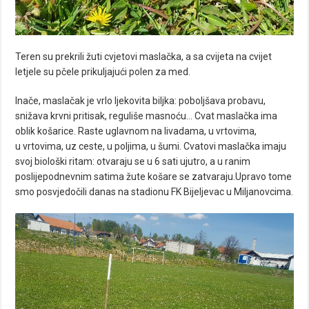
Teren su prekrili žuti cvjetovi maslačka, a sa cvijeta na cvijet
letjele su pčele prikuljajući polen za med.
Inače, maslačak je vrlo ljekovita biljka: poboljšava probavu,
snižava krvni pritisak, reguliše masnoću… Cvat maslačka ima
oblik košarice. Raste uglavnom na livadama, u vrtovima,
u vrtovima, uz ceste, u poljima, u šumi. Cvatovi maslačka imaju
svoj biološki ritam: otvaraju se u 6 sati ujutro, a u ranim
poslijepodnevnim satima žute košare se zatvaraju.Upravo tome
smo posvjedočili danas na stadionu FK Bijeljevac u Miljanovcima.