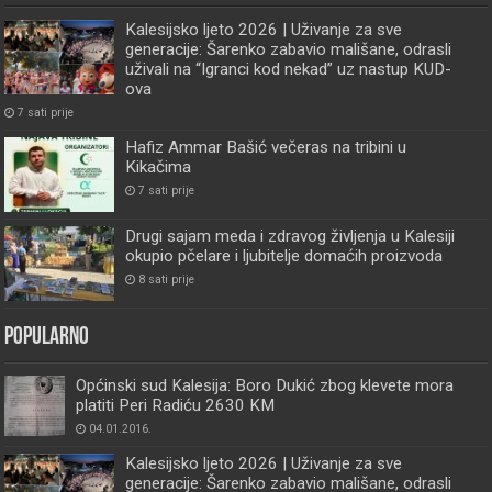
Kalesijsko ljeto 2026 | Uživanje za sve
generacije: Šarenko zabavio mališane, odrasli
uživali na “Igranci kod nekad” uz nastup KUD-
ova
7 sati prije
Hafiz Ammar Bašić večeras na tribini u
Kikačima
7 sati prije
Drugi sajam meda i zdravog življenja u Kalesiji
okupio pčelare i ljubitelje domaćih proizvoda
8 sati prije
Popularno
Općinski sud Kalesija: Boro Dukić zbog klevete mora
platiti Peri Radiću 2630 KM
04.01.2016.
Kalesijsko ljeto 2026 | Uživanje za sve
generacije: Šarenko zabavio mališane, odrasli