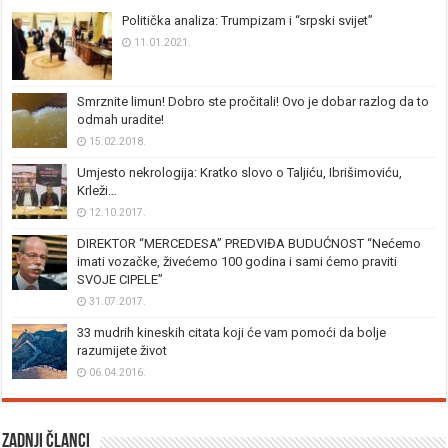
Politička analiza: Trumpizam i “srpski svijet”
11.01.2021.
Smrznite limun! Dobro ste pročitali! Ovo je dobar razlog da to
odmah uradite!
15.02.2018.
Umjesto nekrologija: Kratko slovo o Taljiću, Ibrišimoviću,
Krleži…
12.10.2017.
DIREKTOR “MERCEDESA” PREDVIĐA BUDUĆNOST “Nećemo
imati vozačke, živećemo 100 godina i sami ćemo praviti
SVOJE CIPELE”
31.07.2017.
33 mudrih kineskih citata koji će vam pomoći da bolje
razumijete život
06.04.2016.
Zadnji članci