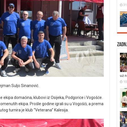
31
Zadnj
uz 
10 
ejman Suljo Sinanović.
je ekipa domaćina, klubovi iz Osijeka, Podgorice i Vogošće.
 pomenutih ekipa. Prošle godine igrali su u Vogošći, a prema
g turnira je klub “Veterana” Kalesija.