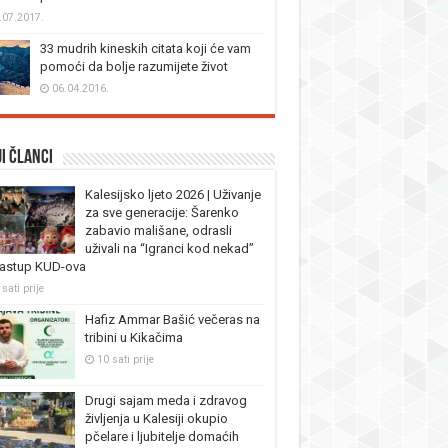
.07.2017.
33 mudrih kineskih citata koji će vam
pomoći da bolje razumijete život
06.04.2016.
i članci
Kalesijsko ljeto 2026 | Uživanje
za sve generacije: Šarenko
zabavio mališane, odrasli
uživali na “Igranci kod nekad”
nastup KUD-ova
sati prije
Hafiz Ammar Bašić večeras na
tribini u Kikačima
10 sati prije
Drugi sajam meda i zdravog
življenja u Kalesiji okupio
pčelare i ljubitelje domaćih