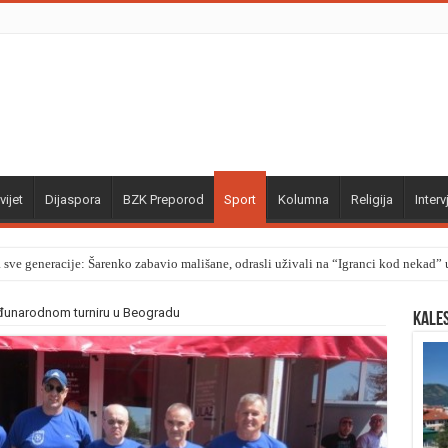
vijet
Dijaspora
BZK Preporod
Sport
Kolumna
Religija
Interv
a sve generacije: Šarenko zabavio mališane, odrasli uživali na “Igranci kod nekad
eđunarodnom turniru u Beogradu
Kale