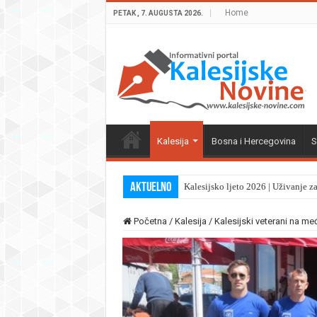
Home
PETAK , 7. AUGUSTA 2026.
Kalesija
Bosna i Hercegovina
S
Aktuelno
Kalesijsko ljeto 2026 | Uživanje z
Početna
/
Kalesija
/
Kalesijski veterani na m