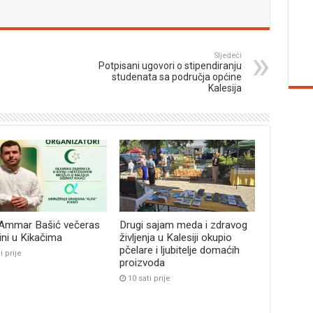
Sljedeći
Potpisani ugovori o stipendiranju
studenata sa područja općine
Kalesija
 Ammar Bašić večeras
Drugi sajam meda i zdravog
bini u Kikačima
življenja u Kalesiji okupio
pčelare i ljubitelje domaćih
i prije
proizvoda
10 sati prije