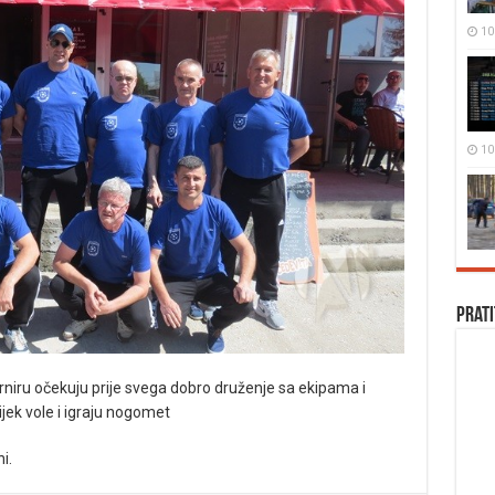
10 
10 
Prati
urniru očekuju prije svega dobro druženje sa ekipama i
ijek vole i igraju nogomet
i.