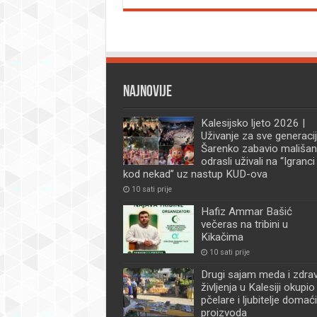
Najnovije
Kalesijsko ljeto 2026 |
Uživanje za sve generacij
Šarenko zabavio mališan
odrasli uživali na “Igranci
kod nekad” uz nastup KUD-ova
10 sati prije
Hafiz Ammar Bašić
večeras na tribini u
Kikačima
10 sati prije
Drugi sajam meda i zdra
življenja u Kalesiji okupio
pčelare i ljubitelje domać
proizvoda