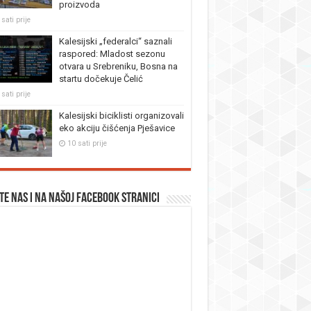
proizvoda
sati prije
Kalesijski „federalci“ saznali
raspored: Mladost sezonu
otvara u Srebreniku, Bosna na
startu dočekuje Čelić
sati prije
Kalesijski biciklisti organizovali
eko akciju čišćenja Pješavice
10 sati prije
te nas i na našoj facebook stranici