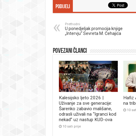
Podijeli
Prethodni
U ponedjeljak promocija knjige
„Intervju“ Sevreta M. Ćehajića
Povezani članci
Kalesijsko ljeto 2026 |
Hafiz
Uživanje za sve generacije:
na tri
Šarenko zabavio mališane,
10 sat
odrasli uživali na “Igranci kod
nekad” uz nastup KUD-ova
10 sati prije