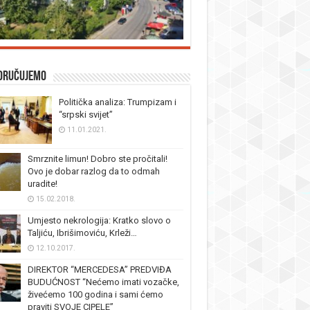
oručujemo
Politička analiza: Trumpizam i
“srpski svijet”
11.01.2021.
Smrznite limun! Dobro ste pročitali!
Ovo je dobar razlog da to odmah
uradite!
15.02.2018.
Umjesto nekrologija: Kratko slovo o
Taljiću, Ibrišimoviću, Krleži…
12.10.2017.
DIREKTOR “MERCEDESA” PREDVIĐA
BUDUĆNOST “Nećemo imati vozačke,
živećemo 100 godina i sami ćemo
praviti SVOJE CIPELE”