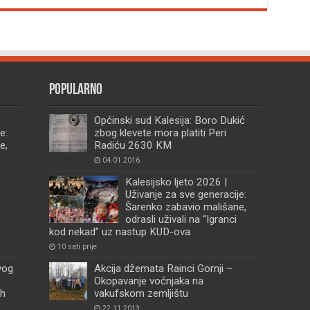
Popularno
Općinski sud Kalesija: Boro Dukić
e:
zbog klevete mora platiti Peri
e,
Radiću 2630 KM
04.01.2016.
Kalesijsko ljeto 2026 |
Uživanje za sve generacije:
Šarenko zabavio mališane,
odrasli uživali na “Igranci
kod nekad” uz nastup KUD-ova
10 sati prije
vog
Akcija džemata Rainci Gornji –
Okopavanje voćnjaka na
ih
vakufskom zemljištu
22.11.2013.