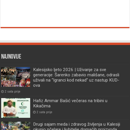
Najnovije
Kalesijsko ljeto 2026 | Uživanje za sve
generacije: Šarenko zabavio mališane, odrasli
uživali na “Igranci kod nekad” uz nastup KUD-
ova
2 sata prije
Hafiz Ammar Bašić večeras na tribini u
Kikačima
2 sata prije
Drugi sajam meda i zdravog življenja u Kalesiji
okupio pčelare i ljubitelje domaćih proizvoda