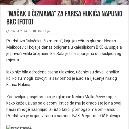
“Mačak u čizmama” za Farisa Hukića napunio
BKC (FOTO)
26.04.2014.
Kalesija
Predstava “Mačak u čizmama”, koju je režirao glumac Nedim
Malkočević i koja je danas odigrana u kalesijskom BKC-u, uspjela
je privući veliki broj učenika. Sala je bila ispunjena do posljednjeg
mjesta.
Iako nije bila određena cijena ulaznice, učenici su davali onoliko
koliko su mogli izdvojiti, a sav prihod je išao za liječenje malog
Farisa Hukića.
Zadovoljan posjetom bio je i glumac Nedim Malkočević koji je
kako kaže uživao sa djecom i ističe da mu je drago što je na ovaj
način mnoge nasmijao, ali isto tako i pomogao malom Farisu.
Predstava je organizirana u saradnji BZK Preporod i OŠ Kalesija.