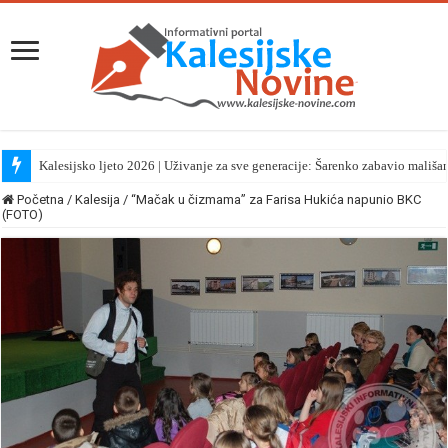
Kalesijsko ljeto 2026 | Uživanje za sve generacije: Šarenko zabavio mališa
Početna
/
Kalesija
/
“Mačak u čizmama” za Farisa Hukića napunio BKC
(FOTO)