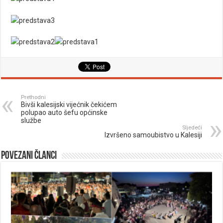
Prethodni
Bivši kalesijski vijećnik čekićem
polupao auto šefu općinske
službe
Sljedeći
Izvršeno samoubistvo u Kalesiji
Povezani članci