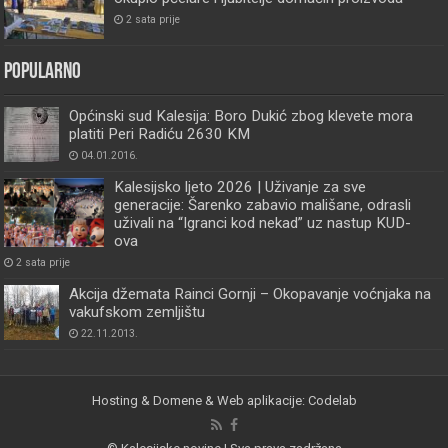
2 sata prije
Popularno
Općinski sud Kalesija: Boro Dukić zbog klevete mora
platiti Peri Radiću 2630 KM
04.01.2016.
Kalesijsko ljeto 2026 | Uživanje za sve
generacije: Šarenko zabavio mališane, odrasli
uživali na “Igranci kod nekad” uz nastup KUD-
ova
2 sata prije
Akcija džemata Rainci Gornji – Okopavanje voćnjaka na
vakufskom zemljištu
22.11.2013.
Hosting & Domene & Web aplikacije: Codelab