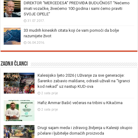
DIREKTOR “MERCEDESA” PREDVIĐA BUDUĆNOST “Nećemo
imati vozačke, živećemo 100 godina i sami ćemo praviti
SVOJE CIPELE”
31.07.2017.
33 mudrih kineskih citata koji će vam pomoći da bolje
razumijete život
06.04.2016.
Zadnji članci
Kalesijsko ljeto 2026 | Uživanje za sve generacije:
Šarenko zabavio mališane, odrasli uživali na “Igranci
kod nekad” uz nastup KUD-ova
2 sata prije
Hafiz Ammar Bašić večeras na tribini u Kikačima
2 sata prije
Drugi sajam meda i zdravog življenja u Kalesiji okupio
pčelare i ljubitelje domaćih proizvoda