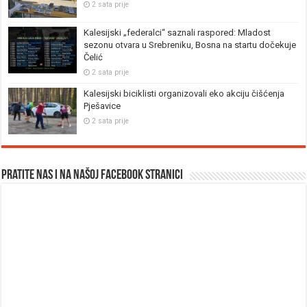
2 sata prije
Kalesijski „federalci“ saznali raspored: Mladost
sezonu otvara u Srebreniku, Bosna na startu dočekuje
Čelić
2 sata prije
Kalesijski biciklisti organizovali eko akciju čišćenja
Pješavice
2 sata prije
Pratite nas i na našoj facebook stranici