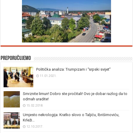
Preporučujemo
Politička analiza: Trumpizam i “srpski svijet”
11.01.2021.
Smrznite limun! Dobro ste pročitali! Ovo je dobar razlog da to
odmah uradite!
15.02.2018.
Umjesto nekrologija: Kratko slovo o Taljiću, Ibrišimoviću,
Krleži…
12.10.2017.