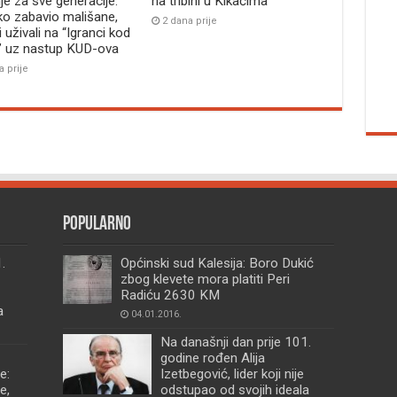
je za sve generacije:
na tribini u Kikačima
ko zabavio mališane,
2 dana prije
i uživali na “Igranci kod
” uz nastup KUD-ova
a prije
Popularno
.
Općinski sud Kalesija: Boro Dukić
zbog klevete mora platiti Peri
Radiću 2630 KM
a
04.01.2016.
Na današnji dan prije 101.
godine rođen Alija
e:
Izetbegović, lider koji nije
e,
odstupao od svojih ideala