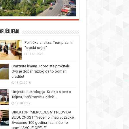
oručujemo
Politička analiza: Trumpizam i
“srpski svijet”
11.01.2021.
Smrznite limun! Dobro ste pročitali!
Ovo je dobar razlog da to odmah
uradite!
15.02.2018.
Umjesto nekrologija: Kratko slovo o
Taljiću, Ibrišimoviću, Krleži…
12.10.2017.
DIREKTOR “MERCEDESA” PREDVIĐA
BUDUĆNOST “Nećemo imati vozačke,
živećemo 100 godina i sami ćemo
praviti SVOJE CIPELE”