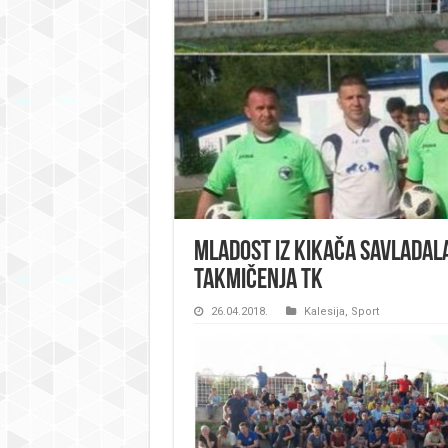
Mladost iz Kikača savladala
takmičenja TK
26.04.2018.
Kalesija
,
Sport