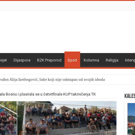
vijet
Dijaspora
BZK Preporod
Sport
Kolumna
Religija
Interv
ođen Alija Izetbegović, lider koji nije odstupao od svojih ideala
la Bosnu i plasirala se u četvrtfinale KUP takmičenja TK
Kale