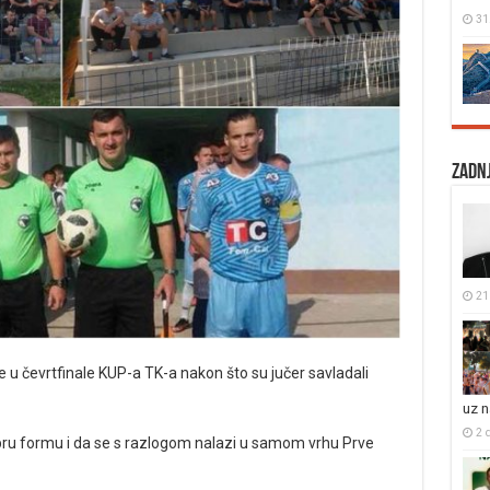
31
Zadnj
21 
se u čevrtfinale KUP-a TK-a nakon što su jučer savladali
uz 
2 
ru formu i da se s razlogom nalazi u samom vrhu Prve