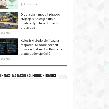
2 dana prije
Drugi sajam meda i zdravog
življenja u Kalesiji okupio
pčelare i ljubitelje domaćih
proizvoda
dana prije
Kalesijski „federalci“ saznali
raspored: Mladost sezonu
otvara u Srebreniku, Bosna na
startu dočekuje Čelić
dana prije
te nas i na našoj facebook stranici