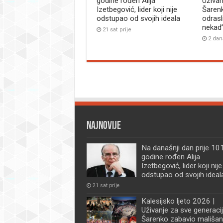
godine rođen Alija
Uživan
Izetbegović, lider koji nije
Šaren
odstupao od svojih ideala
odrasl
nekad
21 sat prije
2 dan
Najnovije
Na današnji dan prije 101
godine rođen Alija
Izetbegović, lider koji nije
odstupao od svojih ideal
21 sat prije
Kalesijsko ljeto 2026 |
Uživanje za sve generacij
Šarenko zabavio mališan