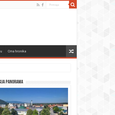
ju
Crna hronika
sija panorama