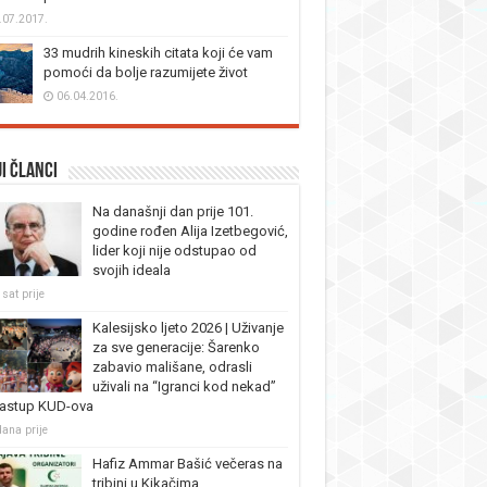
.07.2017.
33 mudrih kineskih citata koji će vam
pomoći da bolje razumijete život
06.04.2016.
i članci
Na današnji dan prije 101.
godine rođen Alija Izetbegović,
lider koji nije odstupao od
svojih ideala
sat prije
Kalesijsko ljeto 2026 | Uživanje
za sve generacije: Šarenko
zabavio mališane, odrasli
uživali na “Igranci kod nekad”
nastup KUD-ova
dana prije
Hafiz Ammar Bašić večeras na
tribini u Kikačima