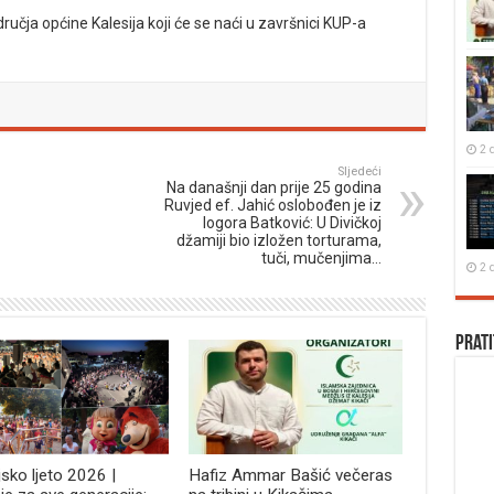
odručja općine Kalesija koji će se naći u završnici KUP-a
2 
Sljedeći
Na današnji dan prije 25 godina
Ruvjed ef. Jahić oslobođen je iz
logora Batković: U Divičkoj
džamiji bio izložen torturama,
tuči, mučenjima…
2 
Prati
jsko ljeto 2026 |
Hafiz Ammar Bašić večeras