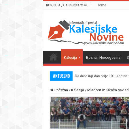
Home
NEDJELJA , 9. AUGUSTA 2026.
Kalesija
Bosna i Hercegovina
S
Aktuelno
Na današnji dan prije 101. godine r
Početna
/
Kalesija
/
Mladost iz Kikača savlada