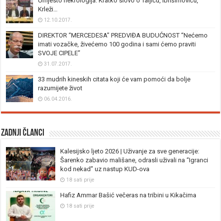
Umjesto nekrologija: Kratko slovo o Taljiću, Ibrišimoviću,
Krleži…
12.10.2017.
DIREKTOR “MERCEDESA” PREDVIĐA BUDUĆNOST “Nećemo
imati vozačke, živećemo 100 godina i sami ćemo praviti
SVOJE CIPELE”
31.07.2017.
33 mudrih kineskih citata koji će vam pomoći da bolje
razumijete život
06.04.2016.
Zadnji članci
Kalesijsko ljeto 2026 | Uživanje za sve generacije:
Šarenko zabavio mališane, odrasli uživali na “Igranci
kod nekad” uz nastup KUD-ova
18 sati prije
Hafiz Ammar Bašić večeras na tribini u Kikačima
18 sati prije