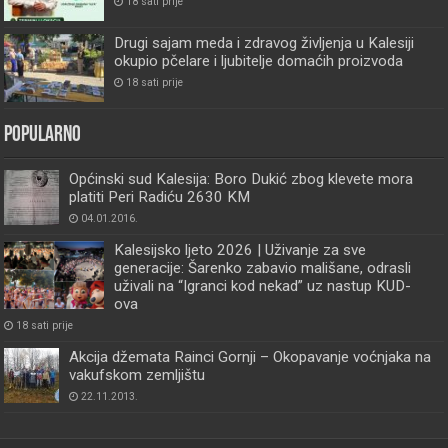
18 sati prije
Drugi sajam meda i zdravog življenja u Kalesiji
okupio pčelare i ljubitelje domaćih proizvoda
18 sati prije
Popularno
Općinski sud Kalesija: Boro Dukić zbog klevete mora
platiti Peri Radiću 2630 KM
04.01.2016.
Kalesijsko ljeto 2026 | Uživanje za sve
generacije: Šarenko zabavio mališane, odrasli
uživali na “Igranci kod nekad” uz nastup KUD-
ova
18 sati prije
Akcija džemata Rainci Gornji – Okopavanje voćnjaka na
vakufskom zemljištu
22.11.2013.