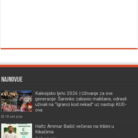
Najnovije
Kalesijsko ljeto 2026 | Uživanje za sve
generacije: Šarenko zabavio mališane, odrasli
uživali na “Igranci kod nekad” uz nastup KUD-
ova
18 sati prije
Hafiz Ammar Bašić večeras na tribini u
Kikačima