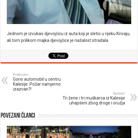
Jednom je izvukao djevojčicu iz auta koji je sletio u rijeku Krivaju,
ali tom prilikom majka djevojčice je nažalost stradala.
Prethodni
Gorio automobil u centru
Kalesije: Požar namjerno
izazvan?!
Sljedeći
Tri žene i tri muškarca iz Kalesije
uhapšeni zbog droge i oružja
Povezani članci