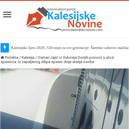
Kalesijsko ljeto 2026 | Uživanje za sve generacije: Šarenko zabavio mališa
Početna
/
Kalesija
/
Osman Jajić iz Vukovija Donjih ponovo u ulozi
spasioca: Iz zapaljenog džipa spasio dvije starije osobe