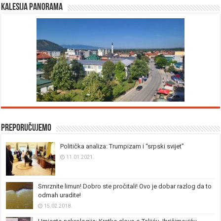
Kalesija panorama
Preporučujemo
Politička analiza: Trumpizam i “srpski svijet”
11.01.2021.
Smrznite limun! Dobro ste pročitali! Ovo je dobar razlog da to
odmah uradite!
15.02.2018.