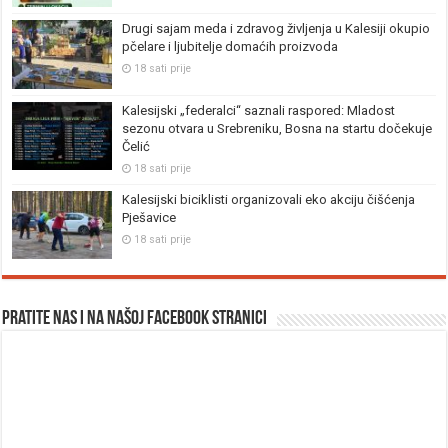
Drugi sajam meda i zdravog življenja u Kalesiji okupio
pčelare i ljubitelje domaćih proizvoda
18 sati prije
Kalesijski „federalci“ saznali raspored: Mladost
sezonu otvara u Srebreniku, Bosna na startu dočekuje
Čelić
18 sati prije
Kalesijski biciklisti organizovali eko akciju čišćenja
Pješavice
18 sati prije
Pratite nas i na našoj facebook stranici