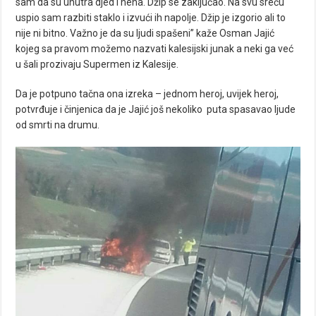
sam da su unutra djed i nena. Džip se zaključao. Na svu sreću
uspio sam razbiti staklo i izvući ih napolje. Džip je izgorio ali to
nije ni bitno. Važno je da su ljudi spašeni” kaže Osman Jajić
kojeg sa pravom možemo nazvati kalesijski junak a neki ga već
u šali prozivaju Supermen iz Kalesije.
Da je potpuno tačna ona izreka – jednom heroj, uvijek heroj,
potvrđuje i činjenica da je Jajić još nekoliko puta spasavao ljude
od smrti na drumu.