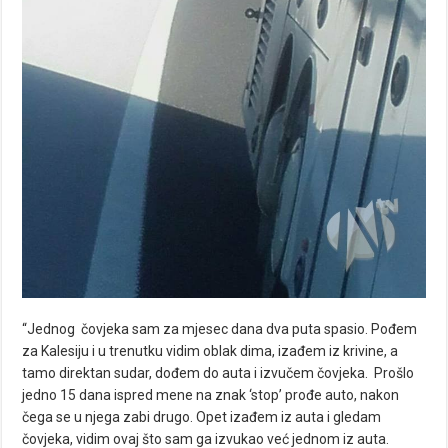
“Jednog čovjeka sam za mjesec dana dva puta spasio. Pođem
za Kalesiju i u trenutku vidim oblak dima, izađem iz krivine, a
tamo direktan sudar, dođem do auta i izvučem čovjeka. Prošlo
jedno 15 dana ispred mene na znak ‘stop’ prođe auto, nakon
čega se u njega zabi drugo. Opet izađem iz auta i gledam
čovjeka, vidim ovaj što sam ga izvukao već jednom iz auta.