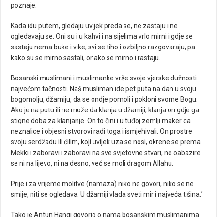
poznaje.
Kada idu putem, gledaju uvijek preda se, ne zastaju i ne
ogledavaju se. Oni su i u kahvi i na sijelima vrlo mirni i gdje se
sastaju nema buke i vike, svi se tiho i ozbiljno razgovaraju, pa
kako su se mirno sastali, onako se mirno i rastaju.
Bosanski muslimani i muslimanke vrše svoje vjerske dužnosti
najvećom tačnosti. Naš musliman ide pet puta na dan u svoju
bogomolju, džamiju, da se ondje pomoli i pokloni svome Bogu.
Ako je na putu ili ne može da klanja u džamiji, klanja on gdje ga
stigne doba za klanjanje. On to čini i u tuđoj zemlji maker ga
neznalice i objesni stvorovi radi toga i ismjehivali. On prostre
svoju serdžadu ili ćilim, koji uvijek uza se nosi, okrene se prema
Mekki i zaboravi i zaboravi na sve svjetovne stvari, ne oabazire
se ni na lijevo, ni na desno, već se moli dragom Allahu.
Prije i za vrijeme molitve (namaza) niko ne govori, niko se ne
smije, niti se ogledava. U džamiji vlada sveti mir i najveća tišina.”
Tako je Antun Hangi govorio o nama bosanskim muslimanima