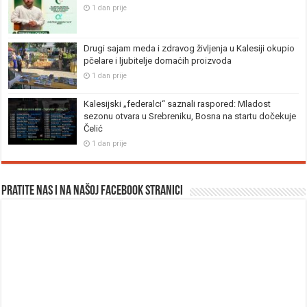
1 dan prije
Drugi sajam meda i zdravog življenja u Kalesiji okupio
pčelare i ljubitelje domaćih proizvoda
1 dan prije
Kalesijski „federalci“ saznali raspored: Mladost
sezonu otvara u Srebreniku, Bosna na startu dočekuje
Čelić
1 dan prije
Pratite nas i na našoj facebook stranici