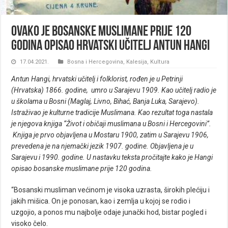
Ovako je bosanske muslimane prije 120
godina opisao hrvatski učitelj Antun Hangi
17.04.2021.
Bosna i Hercegovina
,
Kalesija
,
Kultura
Antun Hangi, hrvatski učitelj i folklorist, rođen je u Petrinji
(Hrvatska) 1866. godine, umro u Sarajevu 1909. Kao učitelj radio je
u školama u Bosni (Maglaj, Livno, Bihać, Banja Luka, Sarajevo).
Istraživao je kulturne tradicije Muslimana. Kao rezultat toga nastala
je njegova knjiga “Život i običaji muslimana u Bosni i Hercegovini”.
Knjiga je prvo objavljena u Mostaru 1900, zatim u Sarajevu 1906,
prevedena je na njemački jezik 1907. godine. Objavljena je u
Sarajevu i 1990. godine. U nastavku teksta pročitajte kako je Hangi
opisao bosanske muslimane prije 120 godina.
“Bosanski musliman većinom je visoka uzrasta, širokih plećiju i
jakih mišica. On je ponosan, kao i zemlja u kojoj se rodio i
uzgojio, a ponos mu najbolje odaje junački hod, bistar pogled i
visoko čelo.