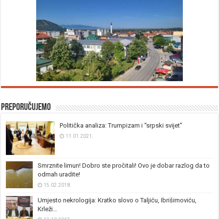
Preporučujemo
Politička analiza: Trumpizam i “srpski svijet”
11.01.2021.
Smrznite limun! Dobro ste pročitali! Ovo je dobar razlog da to
odmah uradite!
15.02.2018.
Umjesto nekrologija: Kratko slovo o Taljiću, Ibrišimoviću,
Krleži…