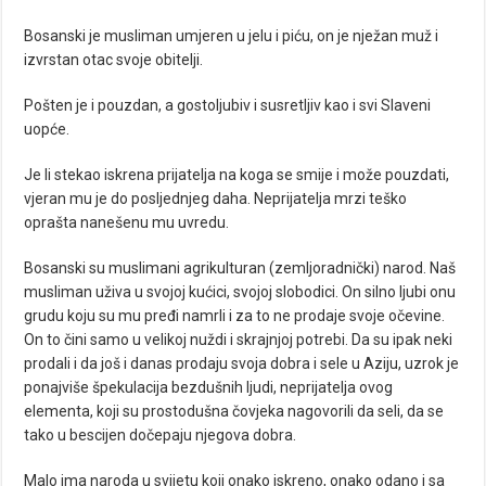
Bosanski je musliman umjeren u jelu i piću, on je nježan muž i
izvrstan otac svoje obitelji.
Pošten je i pouzdan, a gostoljubiv i susretljiv kao i svi Slaveni
uopće.
Je li stekao iskrena prijatelja na koga se smije i može pouzdati,
vjeran mu je do posljednjeg daha. Neprijatelja mrzi teško
oprašta nanešenu mu uvredu.
Bosanski su muslimani agrikulturan (zemljoradnički) narod. Naš
musliman uživa u svojoj kućici, svojoj slobodici. On silno ljubi onu
grudu koju su mu pređi namrli i za to ne prodaje svoje očevine.
On to čini samo u velikoj nuždi i skrajnjoj potrebi. Da su ipak neki
prodali i da još i danas prodaju svoja dobra i sele u Aziju, uzrok je
ponajviše špekulacija bezdušnih ljudi, neprijatelja ovog
elementa, koji su prostodušna čovjeka nagovorili da seli, da se
tako u bescijen dočepaju njegova dobra.
Malo ima naroda u svijetu koji onako iskreno, onako odano i sa