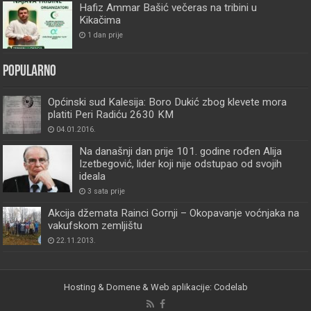
Hafiz Ammar Bašić večeras na tribini u
Kikačima
1 dan prije
Popularno
Općinski sud Kalesija: Boro Dukić zbog klevete mora
platiti Peri Radiću 2630 KM
04.01.2016.
Na današnji dan prije 101. godine rođen Alija
Izetbegović, lider koji nije odstupao od svojih
ideala
3 sata prije
Akcija džemata Rainci Gornji – Okopavanje voćnjaka na
vakufskom zemljištu
22.11.2013.
Hosting & Domene & Web aplikacije: Codelab