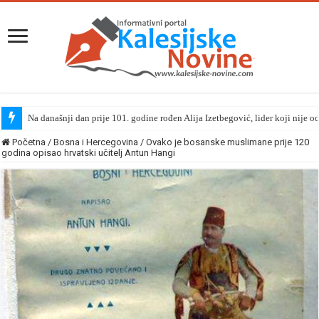
Na današnji dan prije 101. godine rođen Alija Izetbegović, lider koji nije o
Početna
/
Bosna i Hercegovina
/
Ovako je bosanske muslimane prije 120
godina opisao hrvatski učitelj Antun Hangi