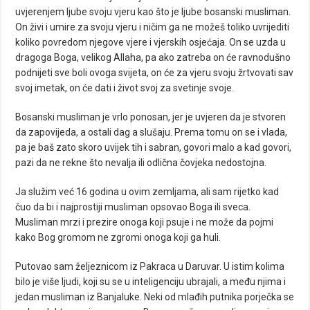
uvjerenjem ljube svoju vjeru kao što je ljube bosanski musliman.
On živi i umire za svoju vjeru i ničim ga ne možeš toliko uvrijediti
koliko povredom njegove vjere i vjerskih osjećaja. On se uzda u
dragoga Boga, velikog Allaha, pa ako zatreba on će ravnodušno
podnijeti sve boli ovoga svijeta, on će za vjeru svoju žrtvovati sav
svoj imetak, on će dati i život svoj za svetinje svoje.
Bosanski musliman je vrlo ponosan, jer je uvjeren da je stvoren
da zapovijeda, a ostali dag a slušaju. Prema tomu on se i vlada,
pa je baš zato skoro uvijek tih i sabran, govori malo a kad govori,
pazi da ne rekne što nevalja ili odlična čovjeka nedostojna.
Ja služim već 16 godina u ovim zemljama, ali sam rijetko kad
čuo da bi i najprostiji musliman opsovao Boga ili sveca.
Musliman mrzi i prezire onoga koji psuje i ne može da pojmi
kako Bog gromom ne zgromi onoga koji ga huli.
Putovao sam željeznicom iz Pakraca u Daruvar. U istim kolima
bilo je više ljudi, koji su se u inteligenciju ubrajali, a među njima i
jedan musliman iz Banjaluke. Neki od mlađih putnika porječka se