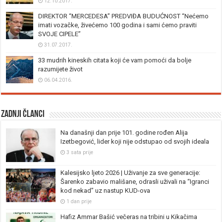
12.10.2017.
DIREKTOR “MERCEDESA” PREDVIĐA BUDUĆNOST “Nećemo
imati vozačke, živećemo 100 godina i sami ćemo praviti
SVOJE CIPELE”
31.07.2017.
33 mudrih kineskih citata koji će vam pomoći da bolje
razumijete život
06.04.2016.
Zadnji članci
Na današnji dan prije 101. godine rođen Alija
Izetbegović, lider koji nije odstupao od svojih ideala
3 sata prije
Kalesijsko ljeto 2026 | Uživanje za sve generacije:
Šarenko zabavio mališane, odrasli uživali na “Igranci
kod nekad” uz nastup KUD-ova
1 dan prije
Hafiz Ammar Bašić večeras na tribini u Kikačima