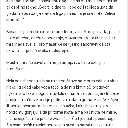
sa kondukterom i opsova mu Boga, a naš mu musliman mirno
ali ozbiljno rekne: „Bog ti je dao te lijepe oči i ta lijepa usta da
gledaš nebo i da ga slaviš a ti ga psuješ. To je sramota! Velika
sramota!“
Bosanski je musliman vrlo karakteran, a riječ mu je sveta, pa je li
ti što obećao, održaće obećanje, makar mu to i teško bilo. Laž
mrzi nada sve, a i siromašak će se rijetko zaboraviti da šta
ukrade, jer je to čovjeka nedostojno.
Muslimani više čuvstvuju nego umuju i za to su ozbiljni i
zamišljeni.
Neki od njih mogu u tima mislima čitave sate presjediti na obali
rijeke i gledati kako voda teče, a da ni s kim riječi progovorili
nijesu. Isto tako mogu oni uz lulu duhana ili dobru cigaretu dane
prosjediti ili čitave poslije podneva u hladu granate kruške, šljive
ili jabuke posmatrati let ptica i oblačke, kako ih vjetrovi po
horizontu gonjaju, a da pri tome ništa, ama baš ništa ne misle,
niti ne osjećaju. To je tako zvani ćeif. Ćeif je nešto posebnoga,
što osim naših muslimana valjda nijedan narod na svijetu ne