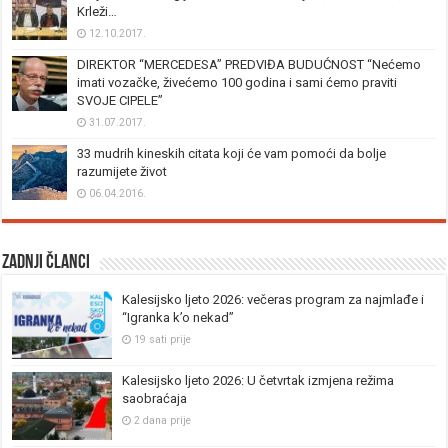
Krleži…
12.10.2017.
DIREKTOR “MERCEDESA” PREDVIĐA BUDUĆNOST “Nećemo
imati vozačke, živećemo 100 godina i sami ćemo praviti
SVOJE CIPELE”
31.07.2017.
33 mudrih kineskih citata koji će vam pomoći da bolje
razumijete život
06.04.2016.
Zadnji članci
Kalesijsko ljeto 2026: večeras program za najmlađe i
“Igranka k’o nekad”
19 sati prije
Kalesijsko ljeto 2026: U četvrtak izmjena režima
saobraćaja
2 dana prije