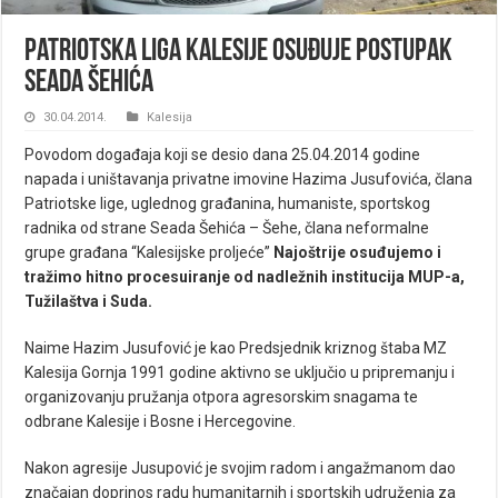
Patriotska liga Kalesije osuđuje postupak
Seada Šehića
30.04.2014.
Kalesija
Povodom događaja koji se desio dana 25.04.2014 godine
napada i uništavanja privatne imovine Hazima Jusufovića, člana
Patriotske lige, uglednog građanina, humaniste, sportskog
radnika od strane Seada Šehića – Šehe, člana neformalne
grupe građana “Kalesijske proljeće”
Najoštrije osuđujemo i
tražimo hitno procesuiranje od nadležnih institucija MUP-a,
Tužilaštva i Suda.
Naime Hazim Jusufović je kao Predsjednik kriznog štaba MZ
Kalesija Gornja 1991 godine aktivno se uključio u pripremanju i
organizovanju pružanja otpora agresorskim snagama te
odbrane Kalesije i Bosne i Hercegovine.
Nakon agresije Jusupović je svojim radom i angažmanom dao
značajan doprinos radu humanitarnih i sportskih udruženja za