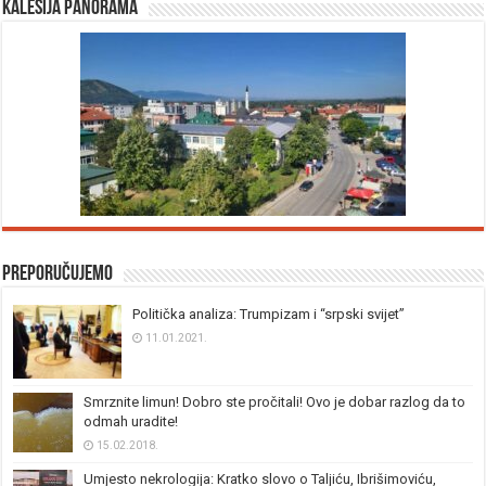
Kalesija panorama
Preporučujemo
Politička analiza: Trumpizam i “srpski svijet”
11.01.2021.
Smrznite limun! Dobro ste pročitali! Ovo je dobar razlog da to
odmah uradite!
15.02.2018.
Umjesto nekrologija: Kratko slovo o Taljiću, Ibrišimoviću,