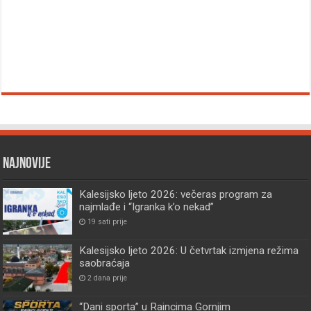
Najnovije
Kalesijsko ljeto 2026: večeras program za
najmlađe i “Igranka k’o nekad”
19 sati prije
Kalesijsko ljeto 2026: U četvrtak izmjena režima
saobraćaja
2 dana prije
“Dani sporta” u Raincima Gornjim