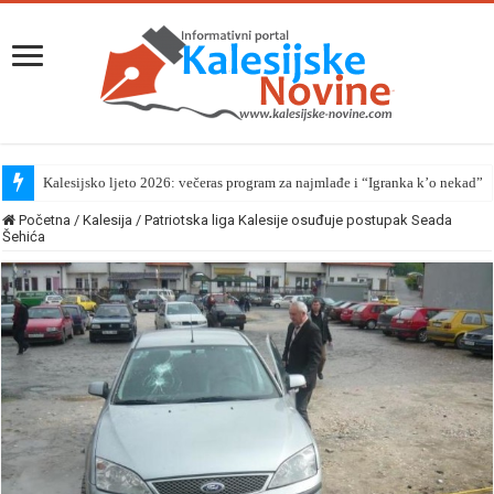
Kalesijsko ljeto 2026: večeras program za najmlađe i “Igranka k’o nekad”
Početna
/
Kalesija
/
Patriotska liga Kalesije osuđuje postupak Seada
Šehića