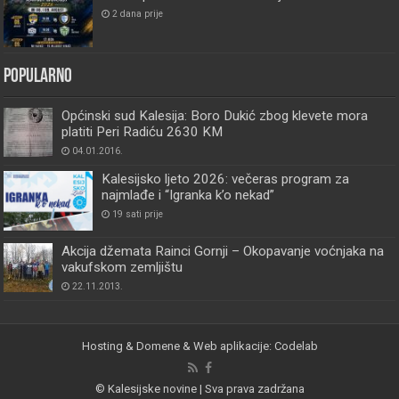
2 dana prije
Popularno
Općinski sud Kalesija: Boro Dukić zbog klevete mora
platiti Peri Radiću 2630 KM
04.01.2016.
Kalesijsko ljeto 2026: večeras program za
najmlađe i “Igranka k’o nekad”
19 sati prije
Akcija džemata Rainci Gornji – Okopavanje voćnjaka na
vakufskom zemljištu
22.11.2013.
Hosting & Domene & Web aplikacije: Codelab
© Kalesijske novine | Sva prava zadržana