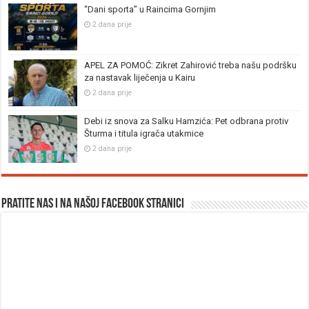
“Dani sporta” u Raincima Gornjim
2 dana prije
APEL ZA POMOĆ: Zikret Zahirović treba našu podršku
za nastavak liječenja u Kairu
2 dana prije
Debi iz snova za Salku Hamzića: Pet odbrana protiv
Šturma i titula igrača utakmice
2 dana prije
Pratite nas i na našoj facebook stranici