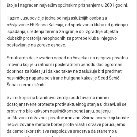
što je i nagrađen najvećim općinskim priznanjem u 2001 godini.
Hazim Jusupović je jedna od najzaslužnijih osoba za
oživljavanje FK Bosna Kalesija, od spašavanja kluba od gašenja i
ispadanja, uređenja terena za igranje do izgradnje objekta
klubskih prostorija neophodnih za potrebe kluba i njegovo
postavljanje na zdrave osnove.
Smatramo da je izvršen napad na čovjeka i na njegovu privatnu
imovinu koji je u ratnom i posleratnom periodu dao ogroman
doprinos za Kalesiju i da kao takav ne zaslužuje biti predmet
nasilničkog napada od strane huligana kakav je Sead Šehić –
Šeha i njemu sličnih.
Svi mi koji smo branili ovu zemlju podržavamo mirne i
dostojanstvene proteste protiv aktuelnog stanja u državi, ali se
protivimo bilo kakvom nasilničkom ponašanju, paljenju i
uništavanju državne i privatne imovine. Svima onima koji koriste
necivilizovane metode borbe protiv vlasti i države poručujemo
da ćemo iskoristiti sva raspoloživa sredstva da stanemo u