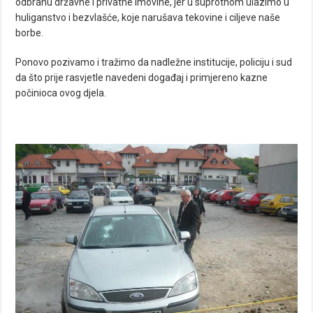
odbranu državne i privatne imovine, jer u suprotnom ulazimo u
huliganstvo i bezvlašće, koje narušava tekovine i ciljeve naše
borbe.
Ponovo pozivamo i tražimo da nadležne institucije, policiju i sud
da što prije rasvjetle navedeni događaj i primjereno kazne
počinioca ovog djela.