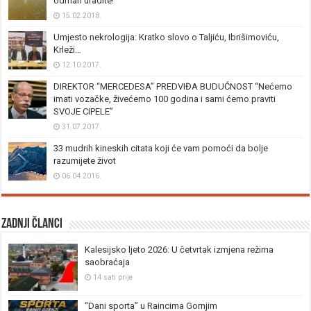
odmah uradite!
15.02.2018.
Umjesto nekrologija: Kratko slovo o Taljiću, Ibrišimoviću,
Krleži…
12.10.2017.
DIREKTOR “MERCEDESA” PREDVIĐA BUDUĆNOST “Nećemo
imati vozačke, živećemo 100 godina i sami ćemo praviti
SVOJE CIPELE”
31.07.2017.
33 mudrih kineskih citata koji će vam pomoći da bolje
razumijete život
06.04.2016.
Zadnji članci
Kalesijsko ljeto 2026: U četvrtak izmjena režima
saobraćaja
14 sati prije
“Dani sporta” u Raincima Gornjim