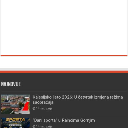
Najnovije
Kalesijsko ljeto 2026: U četvrtak izmjena režima
saobraćaja
14 sati prije
“Dani sporta” u Raincima Gornjim
14 sati prije