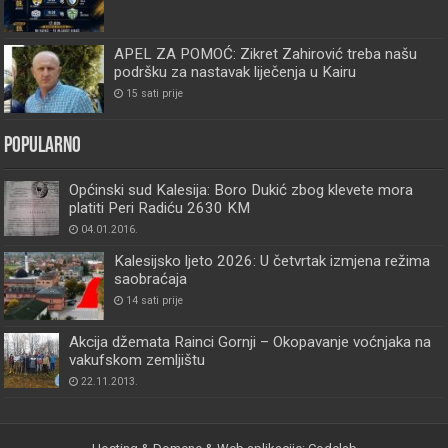
APEL ZA POMOĆ: Zikret Zahirović treba našu
podršku za nastavak liječenja u Kairu
15 sati prije
Popularno
Općinski sud Kalesija: Boro Dukić zbog klevete mora
platiti Peri Radiću 2630 KM
04.01.2016.
Kalesijsko ljeto 2026: U četvrtak izmjena režima
saobraćaja
14 sati prije
Akcija džemata Rainci Gornji – Okopavanje voćnjaka na
vakufskom zemljištu
22.11.2013.