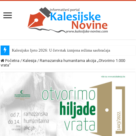
Kalesijsko ljeto 2026: U četvrtak izmjena režima saobraćaja
Početna
/
Kalesija
/
Ramazanska humanitarna akcija „Otvorimo 1.000
vrata“