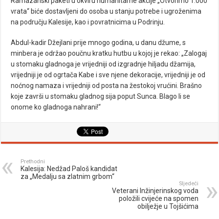
Ramazanski paketi u okviru humanitarne akcije „Otvorimo 1.000
vrata“ biće dostavljeni do osoba u stanju potrebe i ugroženima
na području Kalesije, kao i povratnicima u Podrinju.
Abdul-kadir Džejlani prije mnogo godina, u danu džume, s
minbera je održao poučnu kratku hutbu u kojoj je rekao: „Zalogaj
u stomaku gladnoga je vrijedniji od izgradnje hiljadu džamija,
vrijedniji je od ogrtača Kabe i sve njene dekoracije, vrijedniji je od
noćnog namaza i vrijedniji od posta na žestokoj vrućini. Brašno
koje završi u stomaku gladnog sija poput Sunca. Blago li se
onome ko gladnoga nahrani!“
Prethodni
Kalesija: Nedžad Paloš kandidat
za „Medalju sa zlatnim grbom“
Sljedeći
Veterani Inžinjerinskog voda
položili cvijeće na spomen
obilježje u Tojšićima