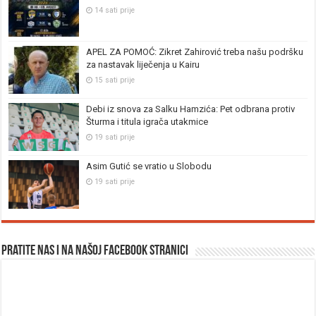
14 sati prije
APEL ZA POMOĆ: Zikret Zahirović treba našu podršku
za nastavak liječenja u Kairu
15 sati prije
Debi iz snova za Salku Hamzića: Pet odbrana protiv
Šturma i titula igrača utakmice
19 sati prije
Asim Gutić se vratio u Slobodu
19 sati prije
Pratite nas i na našoj facebook stranici