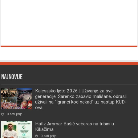
Najnovije
Kalesijsko ljeto 2026 | Uživanje za sve
generacije: Šarenko zabavio mališane, odrasli
uživali na “Igranci kod nekad” uz nastup KUD-
ova
10 sati prije
Hafiz Ammar Bašić večeras na tribini u
Kikačima
10 sati prije