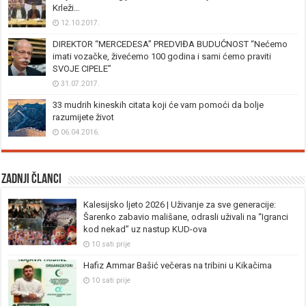
Krleži…
12.10.2017.
DIREKTOR “MERCEDESA” PREDVIĐA BUDUĆNOST “Nećemo
imati vozačke, živećemo 100 godina i sami ćemo praviti
SVOJE CIPELE”
31.07.2017.
33 mudrih kineskih citata koji će vam pomoći da bolje
razumijete život
06.04.2016.
Zadnji članci
Kalesijsko ljeto 2026 | Uživanje za sve generacije:
Šarenko zabavio mališane, odrasli uživali na “Igranci
kod nekad” uz nastup KUD-ova
10 sati prije
Hafiz Ammar Bašić večeras na tribini u Kikačima
10 sati prije