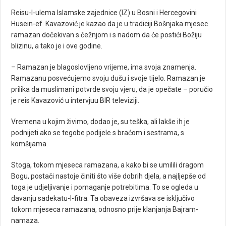
Reisu-l-ulema Islamske zajednice (IZ) u Bosni i Hercegovini
Husein-ef. Kavazović je kazao da je u tradiciji Bošnjaka mjesec
ramazan dočekivan s čežnjom i s nadom da će postići Božiju
blizinu, a tako je i ove godine.
– Ramazan je blagoslovljeno vrijeme, ima svoja znamenja.
Ramazanu posvećujemo svoju dušu i svoje tijelo. Ramazan je
prilika da muslimani potvrde svoju vjeru, da je opečate – poručio
je reis Kavazović u intervjuu BIR televiziji.
Vremena u kojim živimo, dodao je, su teška, ali lakše ih je
podnijeti ako se tegobe podijele s braćom i sestrama, s
komšijama.
Stoga, tokom mjeseca ramazana, a kako bi se umilili dragom
Bogu, postači nastoje činiti što više dobrih djela, a najljepše od
toga je udjeljivanje i pomaganje potrebitima. To se ogleda u
davanju sadekatu-l-fitra. Ta obaveza izvršava se isključivo
tokom mjeseca ramazana, odnosno prije klanjanja Bajram-
namaza.