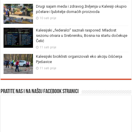
Drugi sajam meda i zdravog življenja u Kalesiji okupio
pčelare i ljubitelje domaćih proizvoda
10 sati prije
Kalesijski „federalci“ saznali raspored: Mladost
sezonu otvara u Srebreniku, Bosna na startu dočekuje
Čelić
11 sati prije
Kalesijski biciklisti organizovali eko akciju čišćenja
Pješavice
11 sati prije
Pratite nas i na našoj facebook stranici