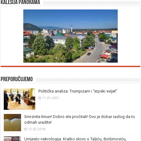
Kalesija panorama
Preporučujemo
Politička analiza: Trumpizam i “srpski svijet”
11.01.2021.
Smrznite limun! Dobro ste pročitali! Ovo je dobar razlog da to
odmah uradite!
15.02.2018.
Umjesto nekrologija: Kratko slovo o Taljiću, Ibrišimoviću,