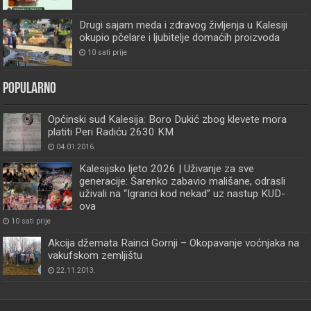
Drugi sajam meda i zdravog življenja u Kalesiji
okupio pčelare i ljubitelje domaćih proizvoda
10 sati prije
Popularno
Općinski sud Kalesija: Boro Dukić zbog klevete mora
platiti Peri Radiću 2630 KM
04.01.2016.
Kalesijsko ljeto 2026 | Uživanje za sve
generacije: Šarenko zabavio mališane, odrasli
uživali na “Igranci kod nekad” uz nastup KUD-
ova
10 sati prije
Akcija džemata Rainci Gornji – Okopavanje voćnjaka na
vakufskom zemljištu
22.11.2013.