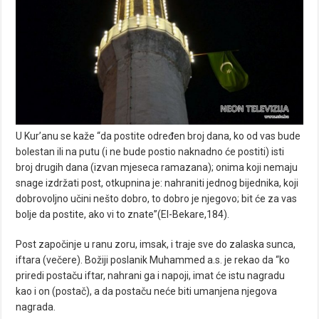
U Kur’anu se kaže “da postite određen broj dana, ko od vas bude
bolestan ili na putu (i ne bude postio naknadno će postiti) isti
broj drugih dana (izvan mjeseca ramazana); onima koji nemaju
snage izdržati post, otkupnina je: nahraniti jednog bijednika, koji
dobrovoljno učini nešto dobro, to dobro je njegovo; bit će za vas
bolje da postite, ako vi to znate”(El-Bekare,184).
Post započinje u ranu zoru, imsak, i traje sve do zalaska sunca,
iftara (večere). Božiji poslanik Muhammed a.s. je rekao da “ko
priredi postaču iftar, nahrani ga i napoji, imat će istu nagradu
kao i on (postač), a da postaču neće biti umanjena njegova
nagrada.