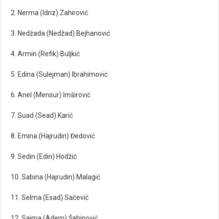
2. Nerma (Idriz) Zahirović
3. Nedžada (Nedžad) Bejhanović
4. Armin (Refik) Buljkić
5. Edina (Sulejman) Ibrahimović
6. Anel (Mensur) Imširović
7. Suad (Sead) Karić
8. Emina (Hajrudin) Đedović
9. Sedin (Edin) Hodžić
10. Sabina (Hajrudin) Malagić
11. Selma (Esad) Sačević
12. Saima (Adem) Šahinović