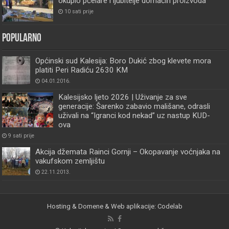
okupio pčelare i ljubitelje domaćih proizvoda
10 sati prije
Popularno
Općinski sud Kalesija: Boro Dukić zbog klevete mora
platiti Peri Radiću 2630 KM
04.01.2016.
Kalesijsko ljeto 2026 | Uživanje za sve
generacije: Šarenko zabavio mališane, odrasli
uživali na “Igranci kod nekad” uz nastup KUD-
ova
9 sati prije
Akcija džemata Rainci Gornji – Okopavanje voćnjaka na
vakufskom zemljištu
22.11.2013.
Hosting & Domene & Web aplikacije: Codelab