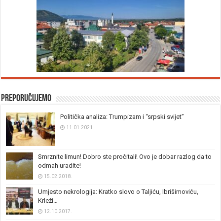
Preporučujemo
Politička analiza: Trumpizam i “srpski svijet”
11.01.2021.
Smrznite limun! Dobro ste pročitali! Ovo je dobar razlog da to
odmah uradite!
15.02.2018.
Umjesto nekrologija: Kratko slovo o Taljiću, Ibrišimoviću,
Krleži…
12.10.2017.