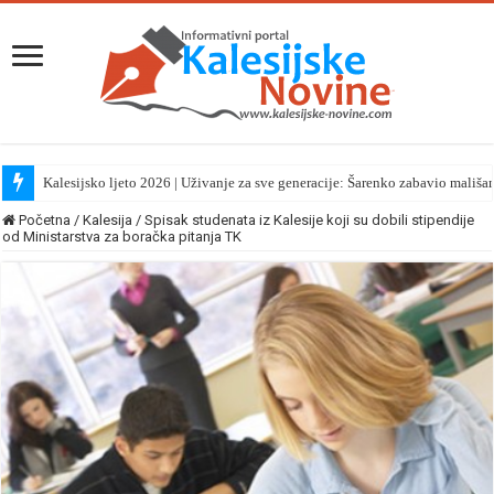
Kalesijsko ljeto 2026 | Uživanje za sve generacije: Šarenko zabavio mališa
Početna
/
Kalesija
/
Spisak studenata iz Kalesije koji su dobili stipendije
od Ministarstva za boračka pitanja TK