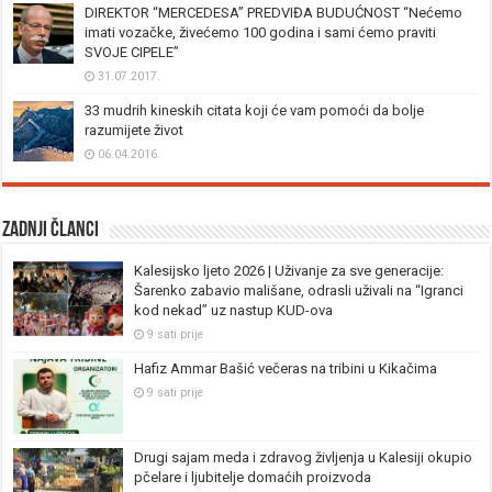
DIREKTOR “MERCEDESA” PREDVIĐA BUDUĆNOST “Nećemo
imati vozačke, živećemo 100 godina i sami ćemo praviti
SVOJE CIPELE”
31.07.2017.
33 mudrih kineskih citata koji će vam pomoći da bolje
razumijete život
06.04.2016.
Zadnji članci
Kalesijsko ljeto 2026 | Uživanje za sve generacije:
Šarenko zabavio mališane, odrasli uživali na “Igranci
kod nekad” uz nastup KUD-ova
9 sati prije
Hafiz Ammar Bašić večeras na tribini u Kikačima
9 sati prije
Drugi sajam meda i zdravog življenja u Kalesiji okupio
pčelare i ljubitelje domaćih proizvoda