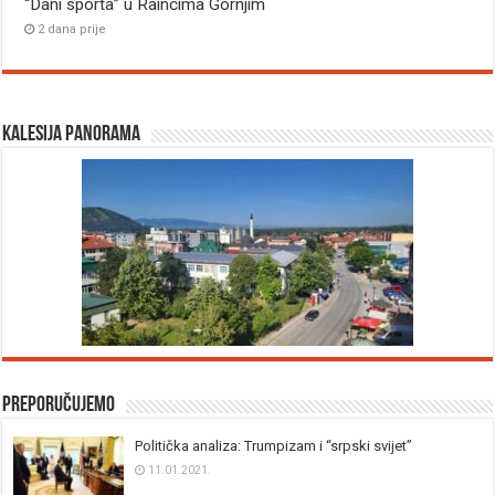
“Dani sporta” u Raincima Gornjim
2 dana prije
Kalesija panorama
Preporučujemo
Politička analiza: Trumpizam i “srpski svijet”
11.01.2021.