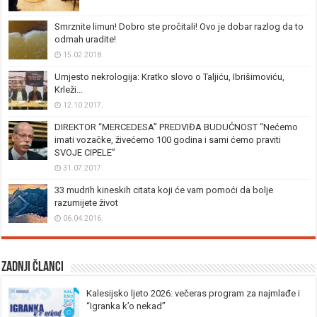
Smrznite limun! Dobro ste pročitali! Ovo je dobar razlog da to
odmah uradite!
15.02.2018.
Umjesto nekrologija: Kratko slovo o Taljiću, Ibrišimoviću,
Krleži…
12.10.2017.
DIREKTOR “MERCEDESA” PREDVIĐA BUDUĆNOST “Nećemo
imati vozačke, živećemo 100 godina i sami ćemo praviti
SVOJE CIPELE”
31.07.2017.
33 mudrih kineskih citata koji će vam pomoći da bolje
razumijete život
06.04.2016.
Zadnji članci
Kalesijsko ljeto 2026: večeras program za najmlađe i
“Igranka k’o nekad”