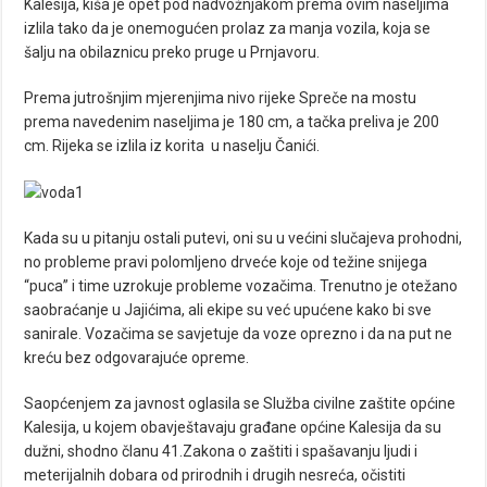
Kalesija, kiša je opet pod nadvožnjakom prema ovim naseljima
izlila tako da je onemogućen prolaz za manja vozila, koja se
šalju na obilaznicu preko pruge u Prnjavoru.
Prema jutrošnjim mjerenjima nivo rijeke Spreče na mostu
prema navedenim naseljima je 180 cm, a tačka preliva je 200
cm. Rijeka se izlila iz korita u naselju Čanići.
Kada su u pitanju ostali putevi, oni su u većini slučajeva prohodni,
no probleme pravi polomljeno drveće koje od težine snijega
“puca” i time uzrokuje probleme vozačima. Trenutno je otežano
saobraćanje u Jajićima, ali ekipe su već upućene kako bi sve
sanirale. Vozačima se savjetuje da voze oprezno i da na put ne
kreću bez odgovarajuće opreme.
Saopćenjem za javnost oglasila se Služba civilne zaštite općine
Kalesija, u kojem obavještavaju građane općine Kalesija da su
dužni, shodno članu 41.Zakona o zaštiti i spašavanju ljudi i
meterijalnih dobara od prirodnih i drugih nesreća, očistiti