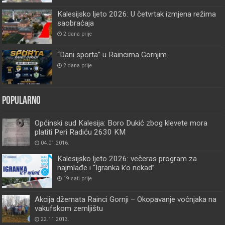
Kalesijsko ljeto 2026: U četvrtak izmjena režima
saobraćaja
2 dana prije
“Dani sporta” u Raincima Gornjim
2 dana prije
Popularno
Općinski sud Kalesija: Boro Dukić zbog klevete mora
platiti Peri Radiću 2630 KM
04.01.2016.
Kalesijsko ljeto 2026: večeras program za
najmlađe i “Igranka k’o nekad”
19 sati prije
Akcija džemata Rainci Gornji – Okopavanje voćnjaka na
vakufskom zemljištu
22.11.2013.