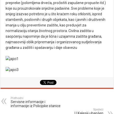
prepreke (polomljena drveća, pročistiti zapušene propuste itd.)
koje su prouzrokovale snježne padavine. Sve probleme koje je
snijeg izazvao potrebno je u što kraćem roku otkloniti, ispred
stambenih, poslovnih i drugih objekata, kao i javnih i društvenih
imanja u cilju preventivne zaštite, kao preduvjet za
normalizaciju stanja životnog prostora. Civilna zaštita u
saopćenju napominje da je lična i uzajamna zaštita građana,
najmasovniji oblik pripremanja i organizovanog sudjelovanja
građana u zaštiti i spašavanju i daje obavezu
Prethodni
Servisne informacije i
informacije iz Policijske stanice
Sljedeći
U Kalesiji uhapšen