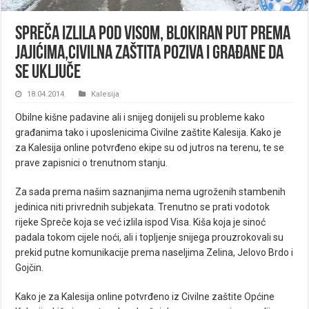
Spreča izlila pod Visom, blokiran put prema
Jajićima,Civilna zaštita poziva i građane da
se uključe
18.04.2014.
Kalesija
Obilne kišne padavine ali i snijeg donijeli su probleme kako
građanima tako i uposlenicima Civilne zaštite Kalesija. Kako je
za Kalesija online potvrđeno ekipe su od jutros na terenu, te se
prave zapisnici o trenutnom stanju.
Za sada prema našim saznanjima nema ugroženih stambenih
jedinica niti privrednih subjekata. Trenutno se prati vodotok
rijeke Spreče koja se već izlila ispod Visa. Kiša koja je sinoć
padala tokom cijele noći, ali i topljenje snijega prouzrokovali su
prekid putne komunikacije prema naseljima Zelina, Jelovo Brdo i
Gojčin.
Kako je za Kalesija online potvrđeno iz Civilne zaštite Općine