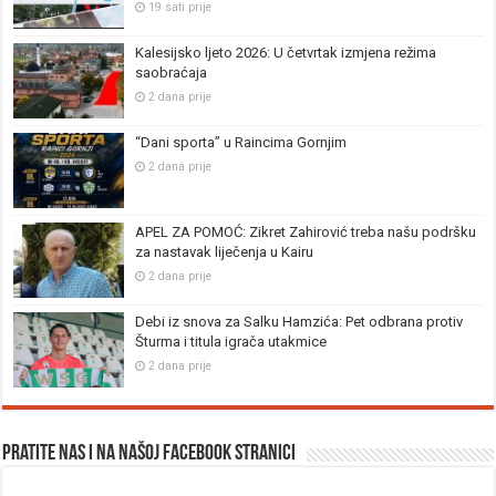
19 sati prije
Kalesijsko ljeto 2026: U četvrtak izmjena režima
saobraćaja
2 dana prije
“Dani sporta” u Raincima Gornjim
2 dana prije
APEL ZA POMOĆ: Zikret Zahirović treba našu podršku
za nastavak liječenja u Kairu
2 dana prije
Debi iz snova za Salku Hamzića: Pet odbrana protiv
Šturma i titula igrača utakmice
2 dana prije
Pratite nas i na našoj facebook stranici