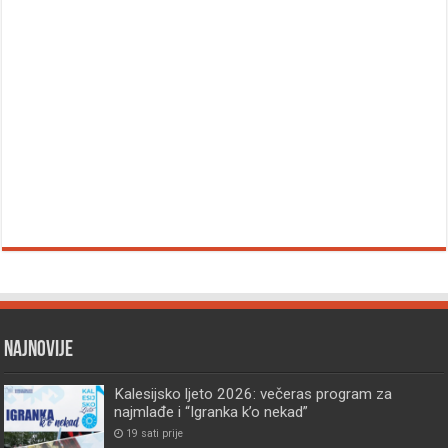
Najnovije
Kalesijsko ljeto 2026: večeras program za
najmlađe i “Igranka k’o nekad”
19 sati prije