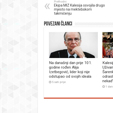
Prethodni
Ekipa MIZ Kalesija osvojila drugo
mjesto na mektebskom
takmičenju
Povezani članci
Na današnji dan prije 101.
Kalesi
godine rođen Alija
Uživan
Izetbegović, lider koji nije
Šaren
odstupao od svojih ideala
odrasl
nekad
5 sati prije
1 dan