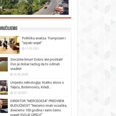
oručujemo
Politička analiza: Trumpizam i
“srpski svijet”
11.01.2021.
Smrznite limun! Dobro ste pročitali!
Ovo je dobar razlog da to odmah
uradite!
15.02.2018.
Umjesto nekrologija: Kratko slovo o
Taljiću, Ibrišimoviću, Krleži…
12.10.2017.
DIREKTOR “MERCEDESA” PREDVIĐA
BUDUĆNOST “Nećemo imati vozačke,
živećemo 100 godina i sami ćemo
praviti SVOJE CIPELE”