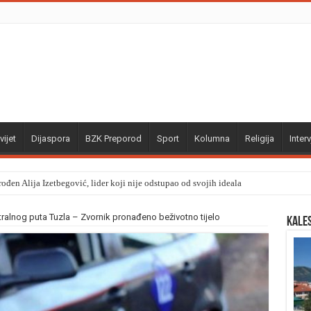
vijet
Dijaspora
BZK Preporod
Sport
Kolumna
Religija
Interv
ođen Alija Izetbegović, lider koji nije odstupao od svojih ideala
tralnog puta Tuzla – Zvornik pronađeno beživotno tijelo
Kale