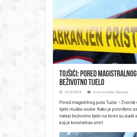
Tojšići: Pored magistralno
beživotno tijelo
16.04.2019.
Crna hronika
,
Kalesija
Pored magistrlnog puta Tuzla – Zvornik u
tijelo muške osobe. Kako je potvrđeno z
nalazi beživotno tijelo na teren su izašli 
koji je konstatirao smrt.