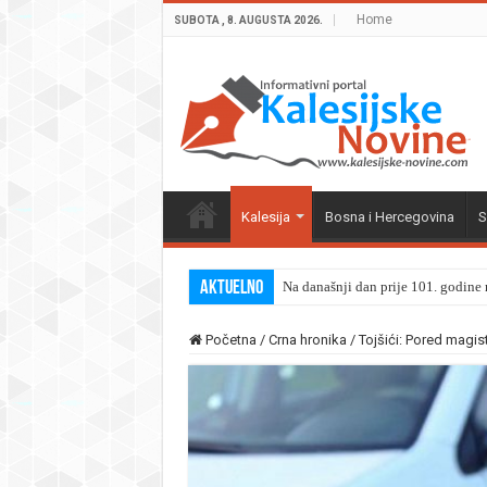
Home
SUBOTA , 8. AUGUSTA 2026.
Kalesija
Bosna i Hercegovina
S
Aktuelno
Na današnji dan prije 101. godine r
Početna
/
Crna hronika
/
Tojšići: Pored magis