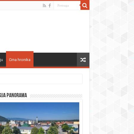
ju
Crna hronika
sija panorama