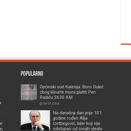
Popularno
.
Općinski sud Kalesija: Boro Dukić
zbog klevete mora platiti Peri
Radiću 2630 KM
a
04.01.2016.
Na današnji dan prije 101.
godine rođen Alija
e:
Izetbegović, lider koji nije
e,
odstupao od svojih ideala