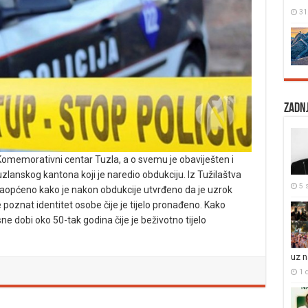
31
Zadnj
Komemorativni centar Tuzla, a o svemu je obaviješten i
zlanskog kantona koji je naredio obdukciju. Iz Tužilaštva
5 s
aopćeno kako je nakon obdukcije utvrđeno da je uzrok
e poznat identitet osobe čije je tijelo pronađeno. Kako
dobi oko 50-tak godina čije je beživotno tijelo
uz 
1 