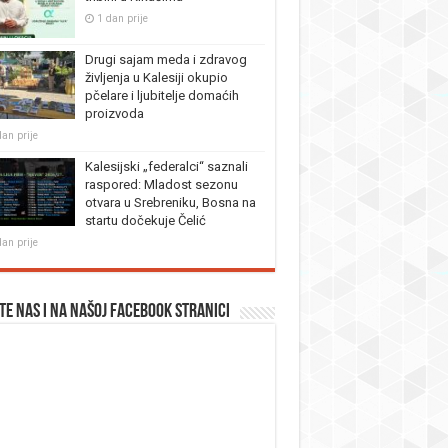
1 dan prije
Drugi sajam meda i zdravog
življenja u Kalesiji okupio
pčelare i ljubitelje domaćih
proizvoda
dan prije
Kalesijski „federalci“ saznali
raspored: Mladost sezonu
otvara u Srebreniku, Bosna na
startu dočekuje Čelić
dan prije
te nas i na našoj facebook stranici