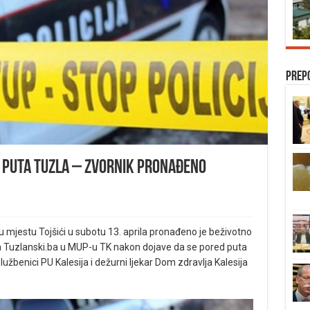
Prep
g puta Tuzla – Zvornik pronađeno
 mjestu Tojšići u subotu 13. aprila pronađeno je beživotno
a Tuzlanski.ba u MUP-u TK nakon dojave da se pored puta
službenici PU Kalesija i dežurni ljekar Dom zdravlja Kalesija