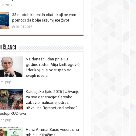
.07.2017.
33 mudrih kineskih citata koji će vam
pomoći da bolje razumijete život
06.04.2016.
i članci
Na današnji dan prije 101.
godine rođen Alija Izetbegović,
lider koji nije odstupao od
svojih ideala
ati prije
Kalesijsko ljeto 2026 | Uživanje
za sve generacije: Šarenko
zabavio mališane, odrasli
uživali na “Igranci kod nekad”
nastup KUD-ova
dan prije
Hafiz Ammar Bašić večeras na
tribini u Kikačima