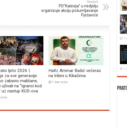
Sljedeći
PD”Kalesija” u nedjelju
organizuje akciju pošumljavanje
Pješavice
1 
1 
jsko ljeto 2026 |
Hafiz Ammar Bašić večeras
je za sve generacije:
na tribini u Kikačima
ko zabavio mališane,
1 dan prije
i uživali na “Igranci kod
Prati
” uz nastup KUD-ova
 prije