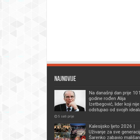
Najnovije
Na današnji dan prije 101
godine rođen Alija
Izetbegović, lider koji nije
odstupao od svojih ideal
5 sati prije
Kalesijsko ljeto 2026 |
Uživanje za sve generacij
Šarenko zabavio mališan