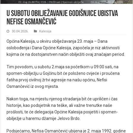
U subotu obilježavanje godišnjice ubistva
Nefise Osmančević
30.04.2026.
Kalesija
Općina Kalesija, u okviru obilježavanja 23. maja – Dana
oslobođenja i Dana Općine Kalesija, započela je niz aktivnosti
kojima će na dostojanstven način obilježiti ovaj značajan period.
Tim povodom, u subotu 2.maja sa početkom u 09:00 sati, na
spomen-obilježju u Gojčinu bit će položeno cvijeće i proučena
fatiha prvoj civilnoj žrtvi agresije na našu općinu, Nefisi
Osmančević iz ovog mjesta.
Nakon toga, na mjestu njenog stradanja bit će upriličen i čas
historije, kao podsjetnik na teške, ali važne trenutke naše
prošlosti, te će delegacija Općine Kalesija posjetiti i spomen-
obilježje u haremu džamije Jelovo Brdo.
Podsjećamo, Nefisa Osmančević ubijena je 2. maja 1992. godine