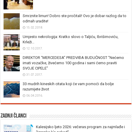
Smrznite limun! Dobro ste pročitali! Ovo je dobar razlog da to
odmah uradite!
15.02.2018.
Umjesto nekrologija: Kratko slovo o Taljiću, Ibrišimoviću,
Krleži…
12.10.2017.
DIREKTOR “MERCEDESA” PREDVIĐA BUDUĆNOST “Nećemo
imati vozačke, živećemo 100 godina i sami ćemo praviti
SVOJE CIPELE”
31.07.2017.
33 mudrih kineskih citata koji će vam pomoći da bolje
razumijete život
06.04.2016.
Zadnji članci
Kalesijsko ljeto 2026: večeras program za najmlađe i