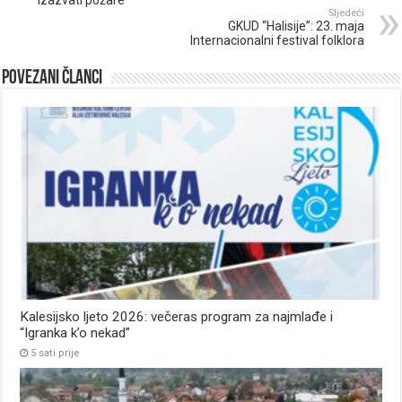
izazvati požare
Sljedeći
GKUD “Halisije”: 23. maja
Internacionalni festival folklora
Povezani članci
Kalesijsko ljeto 2026: večeras program za najmlađe i
“Igranka k’o nekad”
5 sati prije