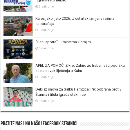
“Igranka k’o nekad”
5 sati prije
Kalesijsko ljeto 2026: U četvrtak izmjena režima
saobraćaja
1 dan prije
“Dani sporta” u Raincima Gornjim
1 dan prije
APEL ZA POMOĆ: Zikret Zahirović treba našu podršku
za nastavak liječenja u Kairu
1 dan prije
Debi iz snova za Salku Hamzića: Pet odbrana protiv
Šturma i titula igrača utakmice
1 dan prije
Pratite nas i na našoj facebook stranici