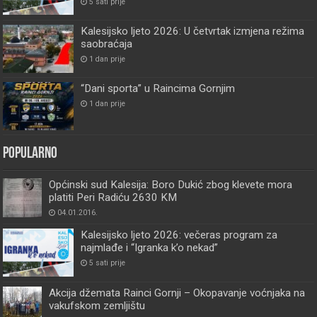
5 sati prije
Kalesijsko ljeto 2026: U četvrtak izmjena režima
saobraćaja
1 dan prije
“Dani sporta” u Raincima Gornjim
1 dan prije
Popularno
Općinski sud Kalesija: Boro Dukić zbog klevete mora
platiti Peri Radiću 2630 KM
04.01.2016.
Kalesijsko ljeto 2026: večeras program za
najmlađe i “Igranka k’o nekad”
5 sati prije
Akcija džemata Rainci Gornji – Okopavanje voćnjaka na
vakufskom zemljištu