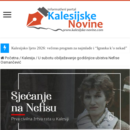
Kalesijsko ljeto 2026: večeras program za najmlađe i “Igranka k’o nekad”
Početna
/
Kalesija
/
U subotu obilježavanje godišnjice ubistva Nefise
Osmančević