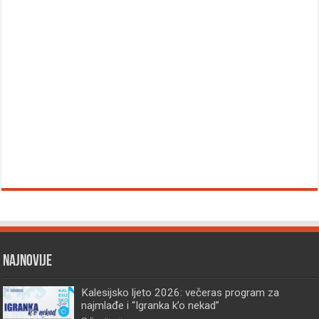
Najnovije
Kalesijsko ljeto 2026: večeras program za
najmlađe i “Igranka k’o nekad”