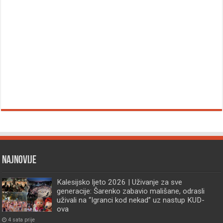
Najnovije
Kalesijsko ljeto 2026 | Uživanje za sve
generacije: Šarenko zabavio mališane, odrasli
uživali na “Igranci kod nekad” uz nastup KUD-
ova
4 sata prije