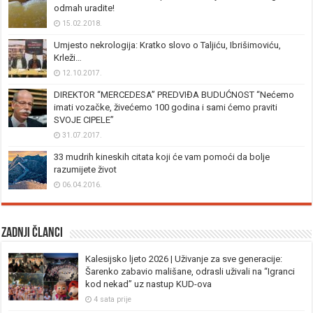
odmah uradite!
15.02.2018.
Umjesto nekrologija: Kratko slovo o Taljiću, Ibrišimoviću,
Krleži…
12.10.2017.
DIREKTOR “MERCEDESA” PREDVIĐA BUDUĆNOST “Nećemo
imati vozačke, živećemo 100 godina i sami ćemo praviti
SVOJE CIPELE”
31.07.2017.
33 mudrih kineskih citata koji će vam pomoći da bolje
razumijete život
06.04.2016.
Zadnji članci
Kalesijsko ljeto 2026 | Uživanje za sve generacije:
Šarenko zabavio mališane, odrasli uživali na “Igranci
kod nekad” uz nastup KUD-ova
4 sata prije