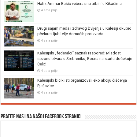
Hafiz Ammar Bašić večeras na tribini u Kikačima
4 sata prije
Drugi sajam meda i zdravog življenja u Kalesiji okupio
pčelare i ljubitelje domaćih proizvoda
4 sata prije
Kalesijski „federalci“ saznali raspored: Mladost
sezonu otvara u Srebreniku, Bosna na startu dočekuje
Čelić
4 sata prije
Kalesijski biciklisti organizovali eko akciju čišćenja
Pješavice
4 sata prije
Pratite nas i na našoj facebook stranici