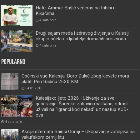
Hafiz Ammar Bašić večeras na tribini u
Kikačima
4 sata prije
Drugi sajam meda i zdravog življenja u Kalesiji
okupio pčelare i ljubitelje domaćih proizvoda
4 sata prije
Popularno
Općinski sud Kalesija: Boro Dukić zbog klevete mora
platiti Peri Radiću 2630 KM
04.01.2016.
Kalesijsko ljeto 2026 | Uživanje za sve
generacije: Šarenko zabavio mališane, odrasli
uživali na “Igranci kod nekad” uz nastup KUD-
ova
4 sata prije
Akcija džemata Rainci Gornji – Okopavanje voćnjaka na
vakufskom zemljištu