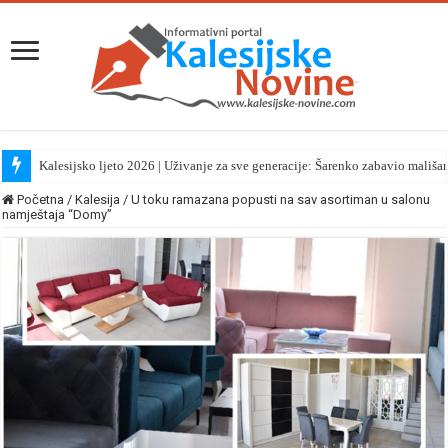
Kalesijsko ljeto 2026 | Uživanje za sve generacije: Šarenko zabavio mališa
Hafiz Ammar Bašić večeras na tribini u Kikačima
Početna
/
Kalesija
/
U toku ramazana popusti na sav asortiman u salonu
namještaja “Domy”