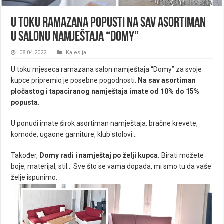
U toku ramazana popusti na sav asortiman
u salonu namještaja “Domy”
08.04.2022.
Kalesija
U toku mjeseca ramazana salon namještaja “Domy” za svoje
kupce pripremio je posebne pogodnosti.
Na sav asortiman
pločastog i tapaciranog namještaja imate od 10% do 15%
popusta.
U ponudi imate širok asortiman namještaja: bračne krevete,
komode, ugaone garniture, klub stolovi…
Također,
Domy radi i namještaj po želji kupca.
Birati možete
boje, materijal, stil… Sve što se vama dopada, mi smo tu da vaše
želje ispunimo.