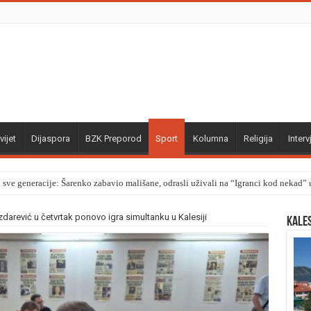
vijet
Dijaspora
BZK Preporod
Sport
Kolumna
Religija
Interv
a sve generacije: Šarenko zabavio mališane, odrasli uživali na “Igranci kod nekad
darević u četvrtak ponovo igra simultanku u Kalesiji
Kale