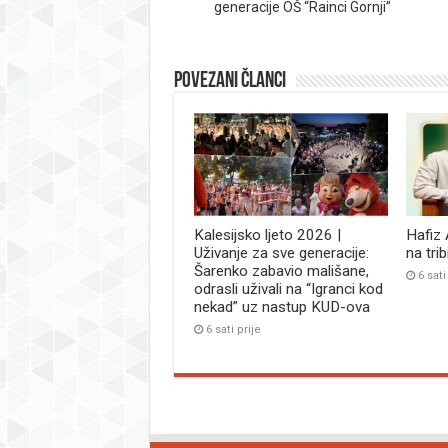
generacije OŠ “Rainci Gornji”
Povezani članci
Kalesijsko ljeto 2026 |
Hafiz
Uživanje za sve generacije:
na tri
Šarenko zabavio mališane,
6 sati
odrasli uživali na “Igranci kod
nekad” uz nastup KUD-ova
6 sati prije