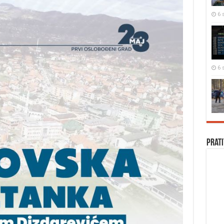
6 s
6 s
Prati