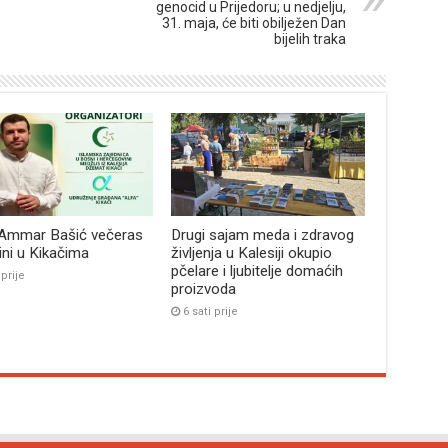
genocid u Prijedoru; u nedjelju,
31. maja, će biti obilježen Dan
bijelih traka
 Ammar Bašić večeras
Drugi sajam meda i zdravog
bini u Kikačima
življenja u Kalesiji okupio
pčelare i ljubitelje domaćih
 prije
proizvoda
6 sati prije