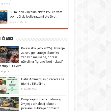
.07.2017.
33 mudrih kineskih citata koji će vam
pomoći da bolje razumijete život
06.04.2016.
i članci
Kalesijsko ljeto 2026 | Uživanje
za sve generacije: Šarenko
zabavio mališane, odrasli
uživali na “Igranci kod nekad”
nastup KUD-ova
ati prije
Hafiz Ammar Bašić večeras na
tribini u Kikačima
6 sati prije
Drugi sajam meda i zdravog
življenja u Kalesiji okupio
pčelare i ljubitelje domaćih