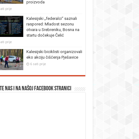
proizvoda
ati prije
Kalesijski „federalci“ saznali
raspored: Mladost sezonu
otvara u Srebreniku, Bosna na
startu dočekuje Čelić
ati prije
Kalesijski biciklisti organizovali
eko akciju čišćenja Pješavice
6 sati prije
te nas i na našoj facebook stranici