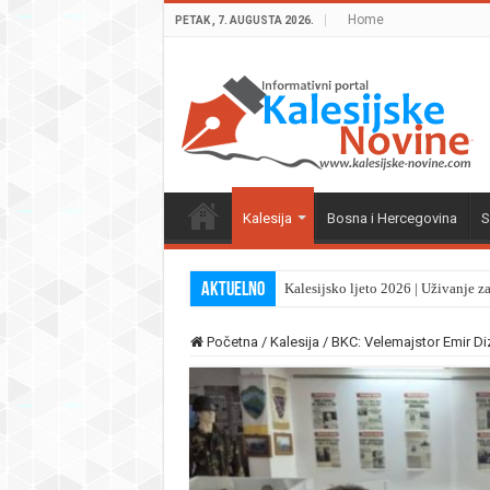
Home
PETAK , 7. AUGUSTA 2026.
Kalesija
Bosna i Hercegovina
S
Aktuelno
Kalesijsko ljeto 2026 | Uživanje z
Početna
/
Kalesija
/
BKC: Velemajstor Emir Diz