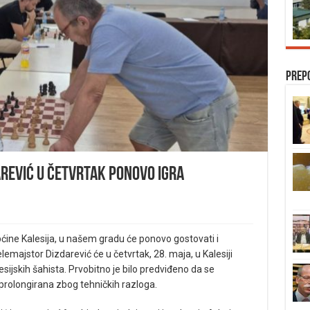
Prep
arević u četvrtak ponovo igra
ćine Kalesija, u našem gradu će ponovo gostovati i
emajstor Dizdarević će u četvrtak, 28. maja, u Kalesiji
esijskih šahista. Prvobitno je bilo predviđeno da se
 prolongirana zbog tehničkih razloga.