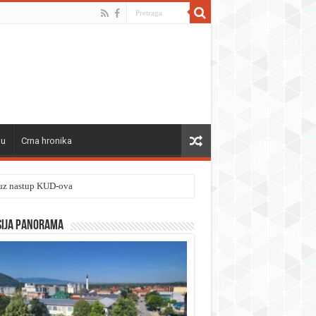
ju
Crna hronika
” uz nastup KUD-ova
sija panorama