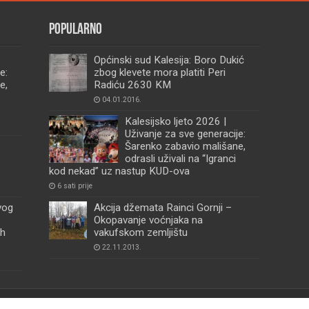
Popularno
Općinski sud Kalesija: Boro Dukić
e:
zbog klevete mora platiti Peri
e,
Radiću 2630 KM
04.01.2016.
Kalesijsko ljeto 2026 |
Uživanje za sve generacije:
Šarenko zabavio mališane,
odrasli uživali na “Igranci
kod nekad” uz nastup KUD-ova
6 sati prije
vog
Akcija džemata Rainci Gornji –
Okopavanje voćnjaka na
ih
vakufskom zemljištu
22.11.2013.