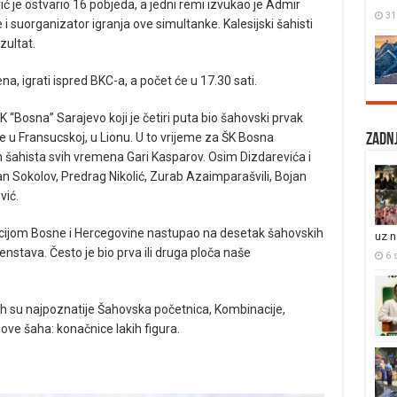
ć je ostvario 16 pobjeda, a jedni remi izvukao je Admir
31
je i suorganizator igranja ove simultanke. Kalesijski šahisti
zultat.
a, igrati ispred BKC-a, a počet će u 17.30 sati.
K “Bosna” Sarajevo koji je četiri puta bio šahovski prvak
ne u Fransucskoj, u Lionu. U to vrijeme za ŠK Bosna
Zadnj
ih šahista svih vremena Gari Kasparov. Osim Dizdarevića i
an Sokolov, Predrag Nikolić, Zurab Azaimparašvili, Bojan
vić.
acijom Bosne i Hercegovine nastupao na desetak šahovskih
uz 
enstava. Često je bio prva ili druga ploča naše
6 s
jih su najpoznatije Šahovska početnica, Kombinacije,
ve šaha: konačnice lakih figura.