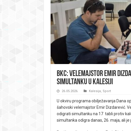
BKC: Velemajstor Emir Dizd
simultanku u Kalesiji
26.05.2026.
Kalesija
,
Sport
U okviru programa obilježavanja Dana op
šahovski velemajstor Emir Dizdarević. Vel
odigrati simultanku na 17 tabli protiv kal
simultanka odigra danas, 26. maja, ali je