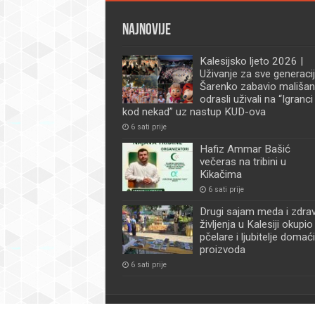
Najnovije
Kalesijsko ljeto 2026 |
Uživanje za sve generacij
Šarenko zabavio mališan
odrasli uživali na “Igranci
kod nekad” uz nastup KUD-ova
6 sati prije
Hafiz Ammar Bašić
večeras na tribini u
Kikačima
6 sati prije
Drugi sajam meda i zdra
življenja u Kalesiji okupio
pčelare i ljubitelje domać
proizvoda
6 sati prije