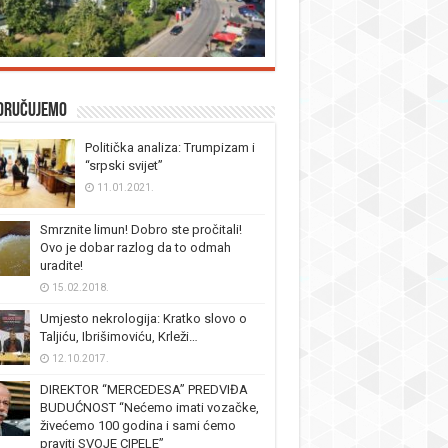
oručujemo
Politička analiza: Trumpizam i
“srpski svijet”
11.01.2021.
Smrznite limun! Dobro ste pročitali!
Ovo je dobar razlog da to odmah
uradite!
15.02.2018.
Umjesto nekrologija: Kratko slovo o
Taljiću, Ibrišimoviću, Krleži…
12.10.2017.
DIREKTOR “MERCEDESA” PREDVIĐA
BUDUĆNOST “Nećemo imati vozačke,
živećemo 100 godina i sami ćemo
praviti SVOJE CIPELE”