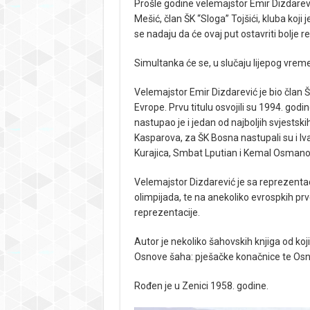
Prošle godine velemajstor Emir Dizdarevi
Mešić, član ŠK “Sloga” Tojšići, kluba koji 
se nadaju da će ovaj put ostavriti bolje re
Simultanka će se, u slučaju lijepog vremen
Velemajstor Emir Dizdarević je bio član Š
Evrope. Prvu titulu osvojili su 1994. godi
nastupao je i jedan od najboljih svjestsk
Kasparova, za ŠK Bosna nastupali su i Iv
Kurajica, Smbat Lputian i Kemal Osmano
Velemajstor Dizdarević je sa reprezent
olimpijada, te na anekoliko evrospkih prv
reprezentacije.
Autor je nekoliko šahovskih knjiga od ko
Osnove šaha: pješačke konačnice te Osno
Rođen je u Zenici 1958. godine.