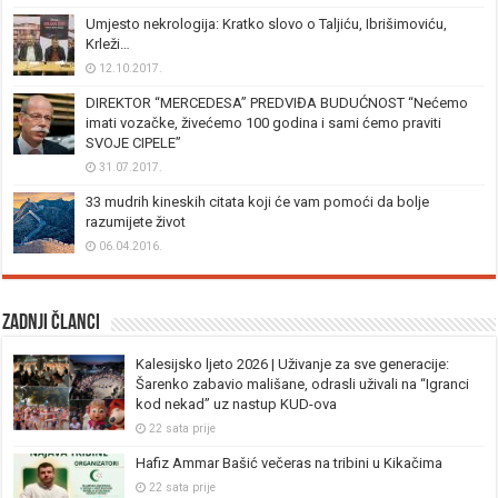
Umjesto nekrologija: Kratko slovo o Taljiću, Ibrišimoviću,
Krleži…
12.10.2017.
DIREKTOR “MERCEDESA” PREDVIĐA BUDUĆNOST “Nećemo
imati vozačke, živećemo 100 godina i sami ćemo praviti
SVOJE CIPELE”
31.07.2017.
33 mudrih kineskih citata koji će vam pomoći da bolje
razumijete život
06.04.2016.
Zadnji članci
Kalesijsko ljeto 2026 | Uživanje za sve generacije:
Šarenko zabavio mališane, odrasli uživali na “Igranci
kod nekad” uz nastup KUD-ova
22 sata prije
Hafiz Ammar Bašić večeras na tribini u Kikačima
22 sata prije