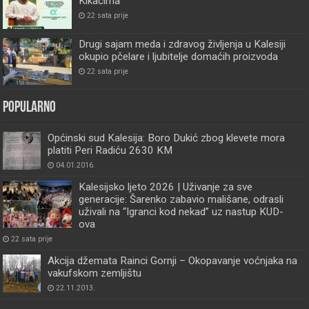
Kikačima
22 sata prije
Drugi sajam meda i zdravog življenja u Kalesiji
okupio pčelare i ljubitelje domaćih proizvoda
22 sata prije
Popularno
Općinski sud Kalesija: Boro Dukić zbog klevete mora
platiti Peri Radiću 2630 KM
04.01.2016.
Kalesijsko ljeto 2026 | Uživanje za sve
generacije: Šarenko zabavio mališane, odrasli
uživali na “Igranci kod nekad” uz nastup KUD-
ova
22 sata prije
Akcija džemata Rainci Gornji – Okopavanje voćnjaka na
vakufskom zemljištu
22.11.2013.