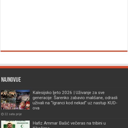
Najnovije
Kalesijsko ljeto 2026 | Uživanje za sve
generacije: Šarenko zabavio mališane, odrasli
uživali na “Igranci kod nekad” uz nastup KUD-
ova
22 sata prije
Hafiz Ammar Bašić večeras na tribini u