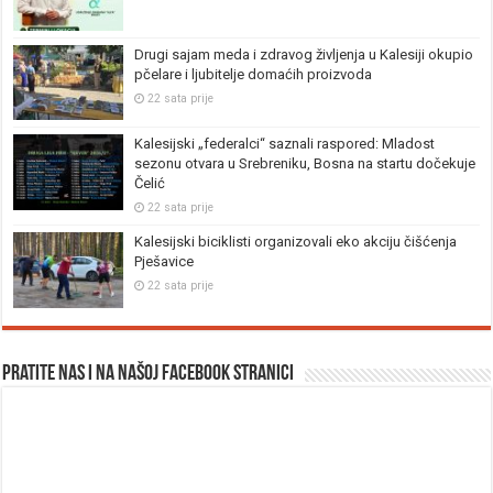
Drugi sajam meda i zdravog življenja u Kalesiji okupio
pčelare i ljubitelje domaćih proizvoda
22 sata prije
Kalesijski „federalci“ saznali raspored: Mladost
sezonu otvara u Srebreniku, Bosna na startu dočekuje
Čelić
22 sata prije
Kalesijski biciklisti organizovali eko akciju čišćenja
Pješavice
22 sata prije
Pratite nas i na našoj facebook stranici