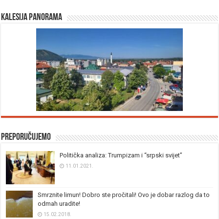
Kalesija panorama
Preporučujemo
Politička analiza: Trumpizam i “srpski svijet”
11.01.2021.
Smrznite limun! Dobro ste pročitali! Ovo je dobar razlog da to
odmah uradite!
15.02.2018.