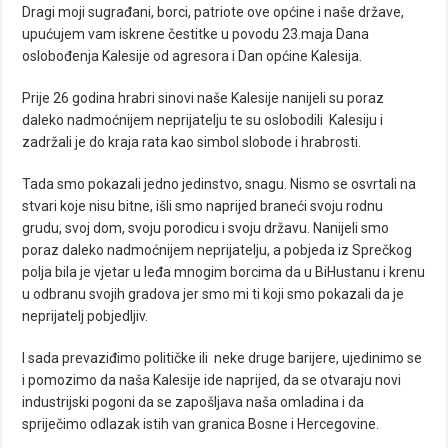
Dragi moji sugrađani, borci, patriote ove općine i naše države,
upućujem vam iskrene čestitke u povodu 23.maja Dana
oslobođenja Kalesije od agresora i Dan općine Kalesija.
Prije 26 godina hrabri sinovi naše Kalesije nanijeli su poraz
daleko nadmoćnijem neprijatelju te su oslobodili Kalesiju i
zadržali je do kraja rata kao simbol slobode i hrabrosti.
Tada smo pokazali jedno jedinstvo, snagu. Nismo se osvrtali na
stvari koje nisu bitne, išli smo naprijed braneći svoju rodnu
grudu, svoj dom, svoju porodicu i svoju državu. Nanijeli smo
poraz daleko nadmoćnijem neprijatelju, a pobjeda iz Sprečkog
polja bila je vjetar u leđa mnogim borcima da u BiHustanu i krenu
u odbranu svojih gradova jer smo mi ti koji smo pokazali da je
neprijatelj pobjedljiv.
I sada prevaziđimo političke ili neke druge barijere, ujedinimo se
i pomozimo da naša Kalesije ide naprijed, da se otvaraju novi
industrijski pogoni da se zapošljava naša omladina i da
spriječimo odlazak istih van granica Bosne i Hercegovine.