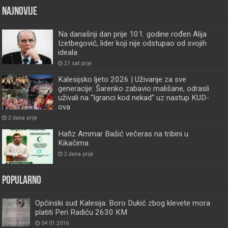
Najnovije
Na današnji dan prije 101. godine rođen Alija
Izetbegović, lider koji nije odstupao od svojih
ideala
21 sat prije
Kalesijsko ljeto 2026 | Uživanje za sve
generacije: Šarenko zabavio mališane, odrasli
uživali na “Igranci kod nekad” uz nastup KUD-
ova
2 dana prije
Hafiz Ammar Bašić večeras na tribini u
Kikačima
2 dana prije
Popularno
Općinski sud Kalesija: Boro Dukić zbog klevete mora
platiti Peri Radiću 2630 KM
04.01.2016.