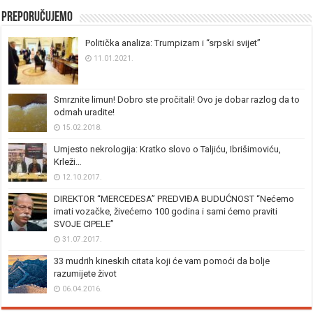
Preporučujemo
Politička analiza: Trumpizam i “srpski svijet”
11.01.2021.
Smrznite limun! Dobro ste pročitali! Ovo je dobar razlog da to
odmah uradite!
15.02.2018.
Umjesto nekrologija: Kratko slovo o Taljiću, Ibrišimoviću,
Krleži…
12.10.2017.
DIREKTOR “MERCEDESA” PREDVIĐA BUDUĆNOST “Nećemo
imati vozačke, živećemo 100 godina i sami ćemo praviti
SVOJE CIPELE”
31.07.2017.
33 mudrih kineskih citata koji će vam pomoći da bolje
razumijete život
06.04.2016.