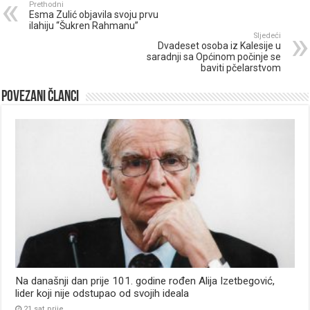
Prethodni
Esma Zulić objavila svoju prvu
ilahiju “Šukren Rahmanu”
Sljedeći
Dvadeset osoba iz Kalesije u
saradnji sa Općinom počinje se
baviti pčelarstvom
Povezani članci
Na današnji dan prije 101. godine rođen Alija Izetbegović,
lider koji nije odstupao od svojih ideala
21 sat prije