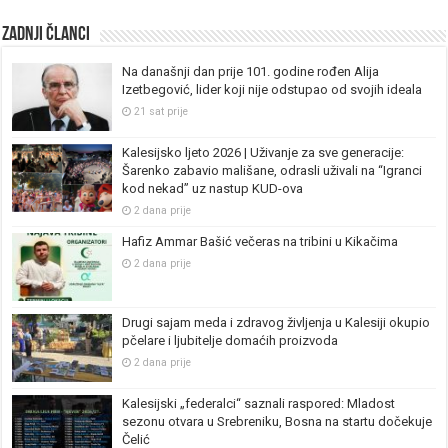
Zadnji članci
Na današnji dan prije 101. godine rođen Alija
Izetbegović, lider koji nije odstupao od svojih ideala
21 sat prije
Kalesijsko ljeto 2026 | Uživanje za sve generacije:
Šarenko zabavio mališane, odrasli uživali na “Igranci
kod nekad” uz nastup KUD-ova
2 dana prije
Hafiz Ammar Bašić večeras na tribini u Kikačima
2 dana prije
Drugi sajam meda i zdravog življenja u Kalesiji okupio
pčelare i ljubitelje domaćih proizvoda
2 dana prije
Kalesijski „federalci“ saznali raspored: Mladost
sezonu otvara u Srebreniku, Bosna na startu dočekuje
Čelić