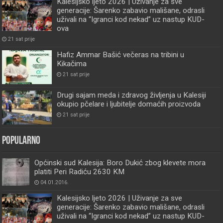
Kalesijsko ljeto 2026 | Uživanje za sve
generacije: Šarenko zabavio mališane, odrasli
uživali na “Igranci kod nekad” uz nastup KUD-
ova
21 sat prije
Hafiz Ammar Bašić večeras na tribini u
Kikačima
21 sat prije
Drugi sajam meda i zdravog življenja u Kalesiji
okupio pčelare i ljubitelje domaćih proizvoda
21 sat prije
Popularno
Općinski sud Kalesija: Boro Dukić zbog klevete mora
platiti Peri Radiću 2630 KM
04.01.2016.
Kalesijsko ljeto 2026 | Uživanje za sve
generacije: Šarenko zabavio mališane, odrasli
uživali na “Igranci kod nekad” uz nastup KUD-