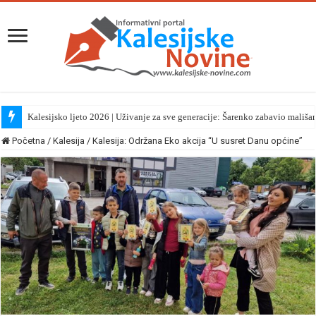
Kalesijsko ljeto 2026 | Uživanje za sve generacije: Šarenko zabavio mališa
Početna
/
Kalesija
/
Kalesija: Održana Eko akcija “U susret Danu općine”