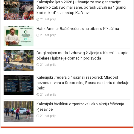
Kalesijsko ljeto 2026 | Uživanje za sve generacije:
Šarenko zabavio mališane, odrasli uživali na “Igranci
kod nekad” uz nastup KUD-ova
21 sat prije
Hafiz Ammar Bašić večeras na tribini u Kikačima
21 sat prije
Drugi sajam meda i zdravog življenja u Kalesiji okupio
pčelare i ljubitelje domaćih proizvoda
21 sat prije
Kalesijski „federalci“ saznali raspored: Mladost
sezonu otvara u Srebreniku, Bosna na startu dočekuje
Čelić
21 sat prije
Kalesijski biciklisti organizovali eko akciju čišćenja
Pješavice
21 sat prije