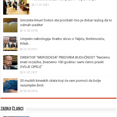
11.01.2021.
Smrznite limun! Dobro ste pročitali! Ovo je dobar razlog da to
odmah uradite!
15.02.2018.
Umjesto nekrologija: Kratko slovo o Taljiću, Ibrišimoviću,
Krleži…
12.10.2017.
DIREKTOR “MERCEDESA” PREDVIĐA BUDUĆNOST “Nećemo
imati vozačke, živećemo 100 godina i sami ćemo praviti
SVOJE CIPELE”
31.07.2017.
33 mudrih kineskih citata koji će vam pomoći da bolje
razumijete život
06.04.2016.
Zadnji članci