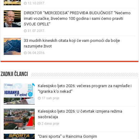
12.10.2017.
DIREKTOR “MERCEDESA” PREDVIĐA BUDUĆNOST “Nećemo
imati vozačke, živećemo 100 godina i sami ćemo praviti
SVOJE CIPELE”
31.07.2017.
33 mudrih kineskih citata koji će vam pomoći da bolje
razumijete život
06.04.2016.
Zadnji članci
Kalesijsko ljeto 2026: večeras program za najmlađe i
“Igranka k’o nekad”
17 sati prije
Kalesijsko ljeto 2026: U četvrtak izmjena režima
saobraćaja
2 dana prije
“Dani sporta” u Raincima Gornjim