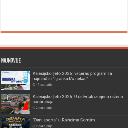
Najnovije
Kalesijsko ljeto 2026: večeras program za
najmlađe i “Igranka k’o nekad”
17 sati prije
Kalesijsko ljeto 2026: U četvrtak izmjena režima
saobraćaja
2 dana prije
“Dani sporta” u Raincima Gornjim
2 dana prije