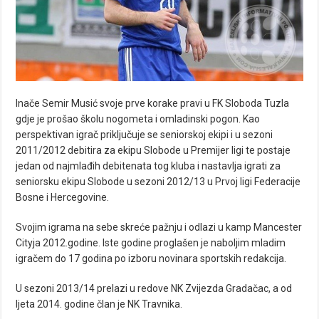
Inače Semir Musić svoje prve korake pravi u FK Sloboda Tuzla
gdje je prošao školu nogometa i omladinski pogon. Kao
perspektivan igrač priključuje se seniorskoj ekipi i u sezoni
2011/2012 debitira za ekipu Slobode u Premijer ligi te postaje
jedan od najmlađih debitenata tog kluba i nastavlja igrati za
seniorsku ekipu Slobode u sezoni 2012/13 u Prvoj ligi Federacije
Bosne i Hercegovine.
Svojim igrama na sebe skreće pažnju i odlazi u kamp Mancester
Cityja 2012.godine. Iste godine proglašen je naboljim mladim
igračem do 17 godina po izboru novinara sportskih redakcija.
U sezoni 2013/14 prelazi u redove NK Zvijezda Gradačac, a od
ljeta 2014. godine član je NK Travnika.