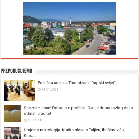
Preporučujemo
Politička analiza: Trumpizam i “srpski svijet”
11.01.2021.
Smrznite limun! Dobro ste pročitali! Ovo je dobar razlog da to
odmah uradite!
15.02.2018.
Umjesto nekrologija: Kratko slovo o Taljiću, Ibrišimoviću,
Krleži…