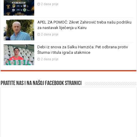
2 dana prije
APEL ZA POMOĆ: Zikret Zahirović treba našu podršku
za nastavak liječenja u Kairu
2 dana prije
Debi iz snova za Salku Hamzića: Pet odbrana protiv
Šturma i titula igrača utakmice
2 dana prije
Pratite nas i na našoj facebook stranici