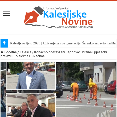
Kalesijsko ljeto 2026 | Uživanje za sve generacije: Šarenko zabavio mališa
Početna
/
Kalesija
/
Konačno postavljeni usporivači brzine i pješački
prelazi u Tojšićima i Kikačima