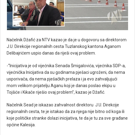
Načelnik Džafić za NTV kazao je da je u dogovoru sa direktorom
J.U. Direkcije regionalnih cesta Tuzlanskog kantona Aganom
Delibajrićem uspio danas da riješi ovaj problem.
-“Inicijativa je od vijećnika Senada Šmigalovića, vijećnika SDP-a,
vijećnička Inicijativa da su godinama pješaci ugroženi, da nema
usporivača, da nema pješačkih prelaza i ja evo zahvaljujući
mom velikom prijatelju Aganu koji je danas poslao ekipu u
Tojšiće i Kikače riješio ovaj problem”, kazao je Džafić.
Načelnik Sead je iskazao zahvalnost direktoru J.U. Direkcije
regionalnih cesta, te je istakao da za njega nije bitno od koga ili
koje političke stranke dolazi inicijativa, te da je tu za sve građane
općine Kalesija.