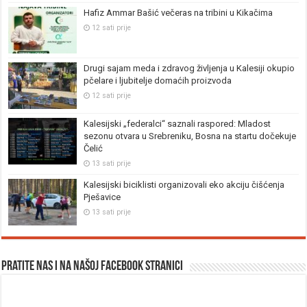
Hafiz Ammar Bašić večeras na tribini u Kikačima
12 sati prije
Drugi sajam meda i zdravog življenja u Kalesiji okupio
pčelare i ljubitelje domaćih proizvoda
12 sati prije
Kalesijski „federalci“ saznali raspored: Mladost
sezonu otvara u Srebreniku, Bosna na startu dočekuje
Čelić
13 sati prije
Kalesijski biciklisti organizovali eko akciju čišćenja
Pješavice
13 sati prije
Pratite nas i na našoj facebook stranici