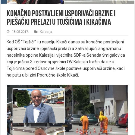
Konačno postavljeni usporivači brzine i
pješački prelazi u Tojšićima i Kikačima
18.05.2017.
Kalesija
Kod OŠ “Tojšići” i u naselju Kikači danas su konačno postavljeni
usporivači brzine i pješački prelazi a zahvaljujući angažmanu
načelnika općine Kalesija i vijećnika SDP-a Senada Šmigalovića
koji je još na 3. redovnoj sjednici OV Kalesija tražio da se u
Tojšićima pored Osnovne škole postave usporivači brzine, kao i
na putu u blizini Područne škole Kikači.