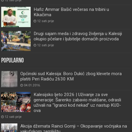
12 sati prije
Hafiz Ammar Bašić večeras na tribini u
Kikačima
12 sati prije
Drugi sajam meda i zdravog življenja u Kalesiji
okupio pčelare i ljubitelje domaćih proizvoda
12 sati prije
Popularno
Općinski sud Kalesija: Boro Dukić zbog klevete mora
platiti Peri Radiću 2630 KM
04.01.2016.
Kalesijsko ljeto 2026 | Uživanje za sve
generacije: Šarenko zabavio mališane, odrasli
uživali na “Igranci kod nekad” uz nastup KUD-
ova
12 sati prije
Akcija džemata Rainci Gornji – Okopavanje voćnjaka na
vakufskom zemljištu