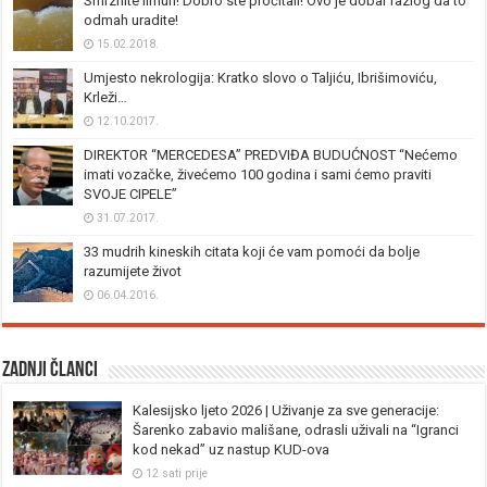
Smrznite limun! Dobro ste pročitali! Ovo je dobar razlog da to
odmah uradite!
15.02.2018.
Umjesto nekrologija: Kratko slovo o Taljiću, Ibrišimoviću,
Krleži…
12.10.2017.
DIREKTOR “MERCEDESA” PREDVIĐA BUDUĆNOST “Nećemo
imati vozačke, živećemo 100 godina i sami ćemo praviti
SVOJE CIPELE”
31.07.2017.
33 mudrih kineskih citata koji će vam pomoći da bolje
razumijete život
06.04.2016.
Zadnji članci
Kalesijsko ljeto 2026 | Uživanje za sve generacije:
Šarenko zabavio mališane, odrasli uživali na “Igranci
kod nekad” uz nastup KUD-ova
12 sati prije