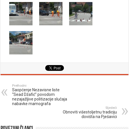
Prethodni
Saopćenje Nezavisne liste
“Sead Džafić” povodom
nezajažljive politizacije slučaja
nabavke mamografa
Sljedeći
Obnoviti višestoljetnu tradiciju
dovišta na Pješavici
Povezani članci