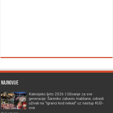
Najnovije
Kalesijsko ljeto 2026 | Uživanje za sve
generacije: Šarenko zabavio mališane, odrasli
uživali na “Igranci kod nekad” uz nastup KUD-
ova