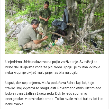
U njedrima Udrča nalazimo na pojilo za životinje. Svevišnji se
brine da i divlja ima vode za piti. Voda u pojilu je mutna, očito je
neka krupnije divljač malo prije nas bila na pojilu.
Usput, dok se penjemo, Meša podučava Fahro koji list, koje
travke i koji cvjetovi se mogu jesti. Povremeno otkinu list mlade
bukve i cvijet žalfije i žvaću, jedu. Dok to jedu spominju
energetske i vitaminske bombe. Toliko hvale mladi bukov list i te
neke travke.