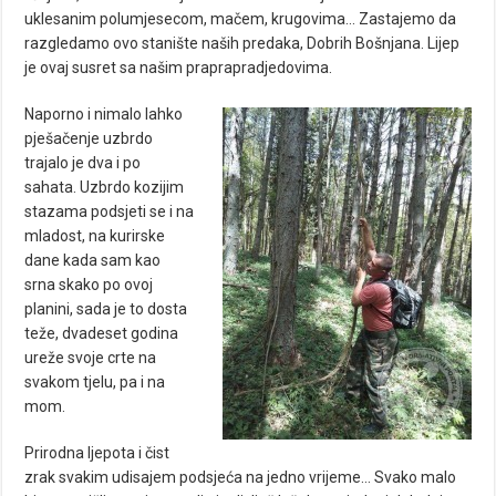
uklesanim polumjesecom, mačem, krugovima… Zastajemo da
razgledamo ovo stanište naših predaka, Dobrih Bošnjana. Lijep
je ovaj susret sa našim praprapradjedovima.
Naporno i nimalo lahko
pješačenje uzbrdo
trajalo je dva i po
sahata. Uzbrdo kozijim
stazama podsjeti se i na
mladost, na kurirske
dane kada sam kao
srna skako po ovoj
planini, sada je to dosta
teže, dvadeset godina
ureže svoje crte na
svakom tjelu, pa i na
mom.
Prirodna ljepota i čist
zrak svakim udisajem podsjeća na jedno vrijeme… Svako malo