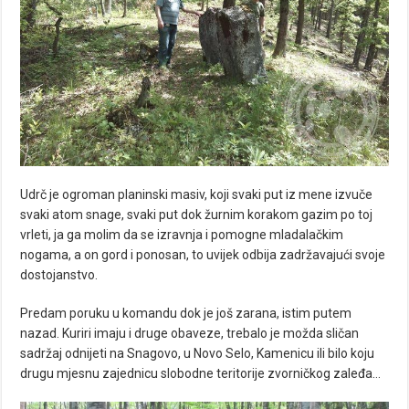
Udrč je ogroman planinski masiv, koji svaki put iz mene izvuče
svaki atom snage, svaki put dok žurnim korakom gazim po toj
vrleti, ja ga molim da se izravnja i pomogne mladalačkim
nogama, a on gord i ponosan, to uvijek odbija zadržavajući svoje
dostojanstvo.
Predam poruku u komandu dok je još zarana, istim putem
nazad. Kuriri imaju i druge obaveze, trebalo je možda sličan
sadržaj odnijeti na Snagovo, u Novo Selo, Kamenicu ili bilo koju
drugu mjesnu zajednicu slobodne teritorije zvorničkog zaleđa…