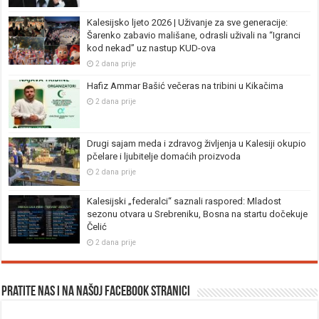
Kalesijsko ljeto 2026 | Uživanje za sve generacije:
Šarenko zabavio mališane, odrasli uživali na “Igranci
kod nekad” uz nastup KUD-ova
2 dana prije
Hafiz Ammar Bašić večeras na tribini u Kikačima
2 dana prije
Drugi sajam meda i zdravog življenja u Kalesiji okupio
pčelare i ljubitelje domaćih proizvoda
2 dana prije
Kalesijski „federalci“ saznali raspored: Mladost
sezonu otvara u Srebreniku, Bosna na startu dočekuje
Čelić
2 dana prije
Pratite nas i na našoj facebook stranici