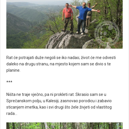
Rat će potrajati duže negoli se iko nadao; život će me odvesti
daleko na drugu stranu, na mjesto kojem sam se divio s te
planine.
***
Ništa ne traje vječno, pa ni prokleti rat. Skrasio sam se u
Sprečanskom polju, u Kalesiji; zasnovao porodicu i zabavio
sticanjem imetka, kao i svi drugi što žele živjeti od vlastitog
rada…