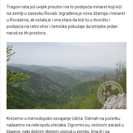
Tragovi rata još uvijek prisutni i na to podsjeća minaret koji leži
na zemlji u zaseoku Rovaši. Izgrađena je nova džamija i minaret
u Rovašima, ali ostala je i ona stara da leži tu u dvorištu i
podsjeća na ratni vihor i četničke pokušaje da istrijebe jedan
narod sa tih prostora…
Krećemo u mirnodopsko osvajanje Udrča. Odmah na početku
nailazimo na nekropolu stećaka. Ogromni su, većinom zarasli u
lišajeve, neki dobrim dijelom utonuli u zemlju. Ima ih i sa