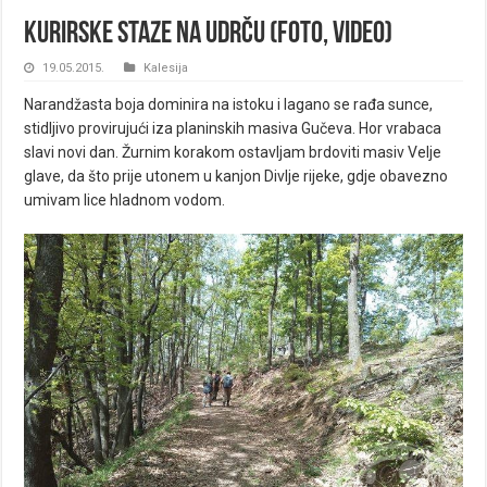
Kurirske staze na Udrču (FOTO, VIDEO)
19.05.2015.
Kalesija
Narandžasta boja dominira na istoku i lagano se rađa sunce,
stidljivo provirujući iza planinskih masiva Gučeva. Hor vrabaca
slavi novi dan. Žurnim korakom ostavljam brdoviti masiv Velje
glave, da što prije utonem u kanjon Divlje rijeke, gdje obavezno
umivam lice hladnom vodom.