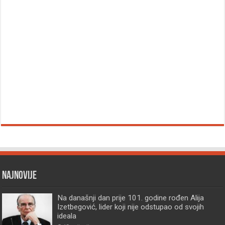
Najnovije
Na današnji dan prije 101. godine rođen Alija
Izetbegović, lider koji nije odstupao od svojih
ideala