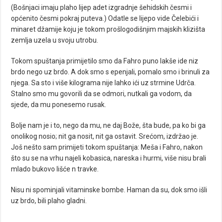
(Bošnjaci imaju plaho lijep adet izgradnje šehidskih česmi i
općenito česmi pokraj puteva.) Odatle se lijepo vide Čelebići i
minaret džamije koju je tokom prošlogodišnjim majskih klizišta
zemlja uzela u svoju utrobu.
Tokom spuštanja primijetilo smo da Fahro puno lakše ide niz
brdo nego uz brdo. A dok smo s epenjali, pomalo smo i brinuli za
njega. Sa sto i više kilograma nije lahko ići uz strmine Udrča.
Stalno smo mu govorili da se odmori, nutkali ga vodom, da
sjede, da mu ponesemo rusak.
Bolje nam je i to, nego da mu, ne daj Bože, šta bude, pa ko bi ga
onolikog nosio; nit ga nosit, nit ga ostavit. Srećom, izdržao je.
Još nešto sam primijeti tokom spuštanja: Meša i Fahro, nakon
što su se na vrhu najeli kobasica, nareska i hurmi, više nisu brali
mlado bukovo lišće n travke.
Nisu ni spominjali vitaminske bombe. Haman da su, dok smo išli
uz brdo, bili plaho gladni.