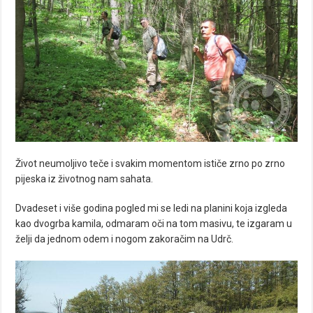
Život neumoljivo teče i svakim momentom ističe zrno po zrno
pijeska iz životnog nam sahata.
Dvadeset i više godina pogled mi se ledi na planini koja izgleda
kao dvogrba kamila, odmaram oči na tom masivu, te izgaram u
želji da jednom odem i nogom zakoračim na Udrč.