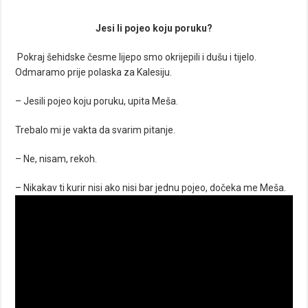
Jesi li pojeo koju poruku?
Pokraj šehidske česme lijepo smo okrijepili i dušu i tijelo.
Odmaramo prije polaska za Kalesiju.
– Jesili pojeo koju poruku, upita Meša.
Trebalo mi je vakta da svarim pitanje.
– Ne, nisam, rekoh.
– Nikakav ti kurir nisi ako nisi bar jednu pojeo, dočeka me Meša.