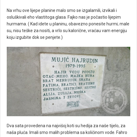
Na vrhu ove lijepe planine malo smo se izgalamili, izvikali i
osluškivali eho vlastitoga glasa. Fajko nas je počastio lijepim
hurmama. ( Kad idete u planinu, obavezno ponesite hurmi; male
su, nisu teške za nositi, a vrlo su kalorične, vraćau vam energiju
koju izgubite dok se penjete.)
Dva sata provedena na najvišoj koti su hedija za naše tijelo, za
naša pluća. Imali smo malih problema sa količinom vode. Fahro