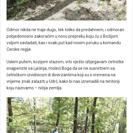
Odmor nikda ne traje dugo, tek toliko da predahnem, i odmoran
pobjedonosno zakoračim u novu prepreku koju ću s Božijom
voljom savladati, kao i svaki put kad nosim poruku u komandu
Cerske regije.
Uskim putem, kozijom stazom, vrlo vješto izbjegavam četničke
snajperiste sa Lješnja, moleći Boga da se ne susretnem sa
četničkom izvidnicom ili diverzantima koji su s vremena na
vrijeme znali zalaziti u Udrč, kako bi nas iznenadili na teritoriji
koju nazivamo – ničija zemlja.