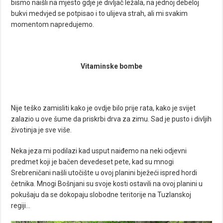
bismo naišli na mjesto gdje je divljač ležala, na jednoj debeloj
bukvi medvjed se potpisao i to ulijeva strah, ali mi svakim
momentom napredujemo.
Vitaminske bombe
Nije teško zamisliti kako je ovdje bilo prije rata, kako je svijet
zalazio u ove šume da priskrbi drva za zimu. Sad je pusto i divljih
životinja je sve više.
Neka jeza mi podilazi kad usput naiđemo na neki odjevni
predmet koji je bačen devedeset pete, kad su mnogi
Srebreničani našli utočište u ovoj planini bježeći ispred hordi
četnika. Mnogi Bošnjani su svoje kosti ostavili na ovoj planini u
pokušaju da se dokopaju slobodne teritorije na Tuzlanskoj
regiji…