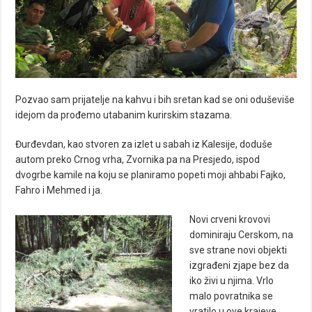
Pozvao sam prijatelje na kahvu i bih sretan kad se oni oduševiše
idejom da prođemo utabanim kurirskim stazama.
Đurđevdan, kao stvoren za izlet u sabah iz Kalesije, doduše
autom preko Crnog vrha, Zvornika pa na Presjedo, ispod
dvogrbe kamile na koju se planiramo popeti moji ahbabi Fajko,
Fahro i Mehmed i ja.
Novi crveni krovovi
dominiraju Cerskom, na
sve strane novi objekti
izgrađeni zjape bez da
iko živi u njima. Vrlo
malo povratnika se
vratilo u ove krajeve