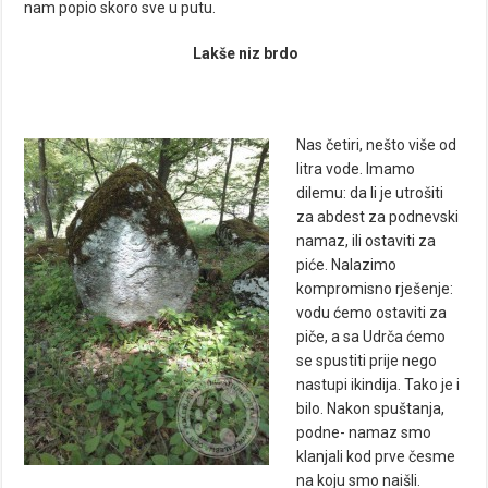
nam popio skoro sve u putu.
Lakše niz brdo
Nas četiri, nešto više od
litra vode. Imamo
dilemu: da li je utrošiti
za abdest za podnevski
namaz, ili ostaviti za
piće. Nalazimo
kompromisno rješenje:
vodu ćemo ostaviti za
piče, a sa Udrča ćemo
se spustiti prije nego
nastupi ikindija. Tako je i
bilo. Nakon spuštanja,
podne- namaz smo
klanjali kod prve česme
na koju smo naišli.