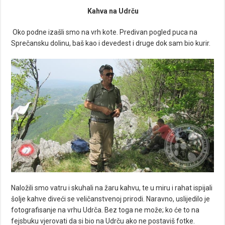
Kahva na Udrču
Oko podne izašli smo na vrh kote. Predivan pogled puca na
Sprečansku dolinu, baš kao i devedest i druge dok sam bio kurir.
Naložili smo vatru i skuhali na žaru kahvu, te u miru i rahat ispijali
šolje kahve diveći se veličanstvenoj prirodi. Naravno, uslijedilo je
fotografisanje na vrhu Udrča. Bez toga ne može; ko će to na
fejsbuku vjerovati da si bio na Udrču ako ne postaviš fotke.