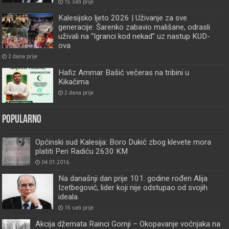
15 sati prije
Kalesijsko ljeto 2026 | Uživanje za sve
generacije: Šarenko zabavio mališane, odrasli
uživali na “Igranci kod nekad” uz nastup KUD-
ova
2 dana prije
Hafiz Ammar Bašić večeras na tribini u
Kikačima
2 dana prije
Popularno
Općinski sud Kalesija: Boro Dukić zbog klevete mora
platiti Peri Radiću 2630 KM
04.01.2016.
Na današnji dan prije 101. godine rođen Alija
Izetbegović, lider koji nije odstupao od svojih
ideala
15 sati prije
Akcija džemata Rainci Gornji – Okopavanje voćnjaka na