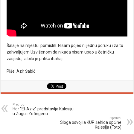
Šala je na mjestu. pomislih. Nisam pojeo ni jednu poruku i za to
zahvaljujem Uzvišenom da nikada nisam upao u četničku
zasjedu, a bilo je prilika ihahaj.
Piše: Azir Šabić
Prethodni
Hor “El-Aziz” predstavlja Kalesiju
u Zugu i Zofingenu
Sljedeći
Sloga osvojila KUP šehida općine
Kalesija (Foto)