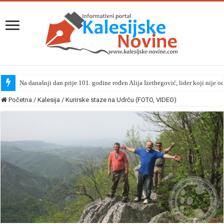
Kalesijsko ljeto 2026 | Uživanje za sve generacije: Šarenko zabavio mališa
Početna
/
Kalesija
/
Kurirske staze na Udrču (FOTO, VIDEO)