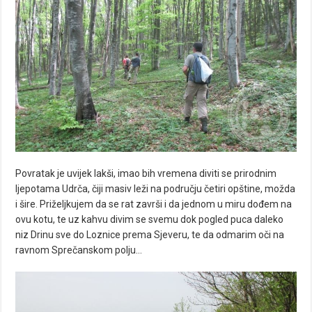
Povratak je uvijek lakši, imao bih vremena diviti se prirodnim
ljepotama Udrča, čiji masiv leži na području četiri opštine, možda
i šire. Priželjkujem da se rat završi i da jednom u miru dođem na
ovu kotu, te uz kahvu divim se svemu dok pogled puca daleko
niz Drinu sve do Loznice prema Sjeveru, te da odmarim oči na
ravnom Sprečanskom polju…