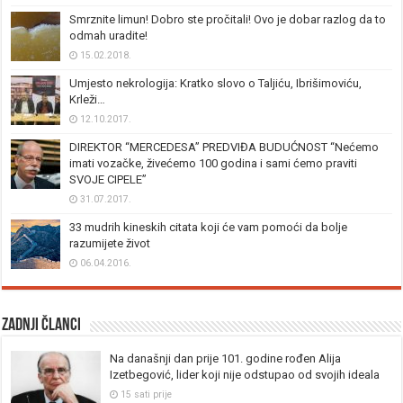
Smrznite limun! Dobro ste pročitali! Ovo je dobar razlog da to
odmah uradite!
15.02.2018.
Umjesto nekrologija: Kratko slovo o Taljiću, Ibrišimoviću,
Krleži…
12.10.2017.
DIREKTOR “MERCEDESA” PREDVIĐA BUDUĆNOST “Nećemo
imati vozačke, živećemo 100 godina i sami ćemo praviti
SVOJE CIPELE”
31.07.2017.
33 mudrih kineskih citata koji će vam pomoći da bolje
razumijete život
06.04.2016.
Zadnji članci
Na današnji dan prije 101. godine rođen Alija
Izetbegović, lider koji nije odstupao od svojih ideala
15 sati prije