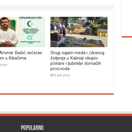
 Ammar Bašić večeras
Drugi sajam meda i zdravog
bini u Kikačima
življenja u Kalesiji okupio
pčelare i ljubitelje domaćih
 prije
proizvoda
8 sati prije
Popularno