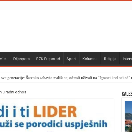
vijet
Dijaspora
BZK Preporod
Sport
Kolumna
Religija
Interv
a sve generacije: Šarenko zabavio mališane, odrasli uživali na “Igranci kod nekad
em u radni odnos
Kale