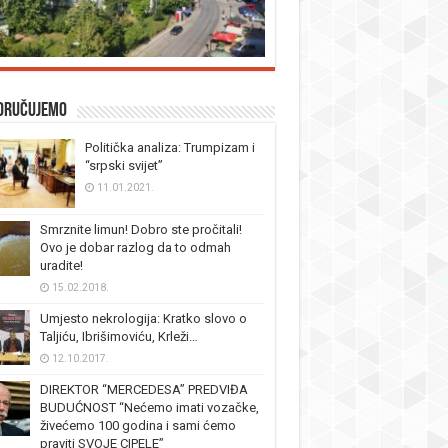
oručujemo
Politička analiza: Trumpizam i
“srpski svijet”
11.01.2021.
Smrznite limun! Dobro ste pročitali!
Ovo je dobar razlog da to odmah
uradite!
15.02.2018.
Umjesto nekrologija: Kratko slovo o
Taljiću, Ibrišimoviću, Krleži…
12.10.2017.
DIREKTOR “MERCEDESA” PREDVIĐA
BUDUĆNOST “Nećemo imati vozačke,
živećemo 100 godina i sami ćemo
praviti SVOJE CIPELE”