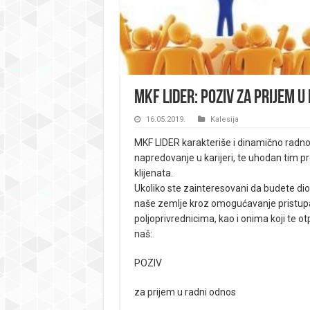
MKF Lider: Poziv za prijem u
16.05.2019.
Kalesija
MKF LIDER karakteriše i dinamično radno 
napredovanje u karijeri, te uhodan tim p
klijenata.
Ukoliko ste zainteresovani da budete di
naše zemlje kroz omogućavanje pristupa
poljoprivrednicima, kao i onima koji te o
naš:
POZIV
za prijem u radni odnos