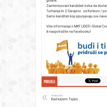
godine.
Zainteresovani kandidati treba da dostav
Turhanija br 2 Sarajevo : za Konkurs / pozi
Samo kanditati koji ispunjavaju sve nave
Više informacija o MKF LIDER i Global C
ili naspotražite na Facebooku!
Podijeli
Prethodni
Kad kažem Tojšići…