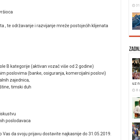
31
vršioca
ta , te održavanje i razvijanje mreže postojećih klijenata
Zadnj
 B kategorije (aktivan vozač više od 2 godine)
čnim poslovima (banke, osiguranja, komercijalni poslovi)
alnih zajednica,
uz 
štine, timski duh
8 s
 iskustvu
nih poslodavaca
o Vas da svoju prijavu dostavite najkasnije do 31.05.2019.