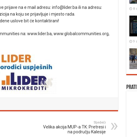
e prijave na e mail adresu:
info@lider.ba
ili na adresu:
8 s
cija na koju se prijavljuje i mjesto rada.
dene uslove bit će kontaktirani!
ommunities na: www.lider.ba, www.globalcommunities.org,
9 s
Prati
Sljedeći
Velika akcija MUP-a TK: Pretresi i
na području Kalesije