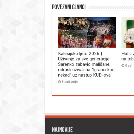
Povezani članci
Kalesijsko ljeto 2026 |
Hafiz
Uživanje za sve generacije:
na tri
Šarenko zabavio mališane,
8 sati
odrasli uživali na “Igranci kod
nekad” uz nastup KUD-ova
8 sati prije
Najnovije