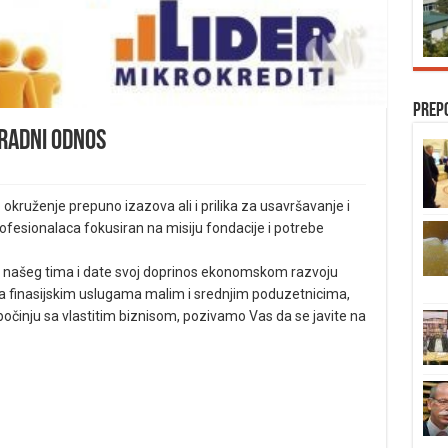
Prep
 radni odnos
okruženje prepuno izazova ali i prilika za usavršavanje i
rofesionalaca fokusiran na misiju fondacije i potrebe
o našeg tima i date svoj doprinos ekonomskom razvoju
 finasijskim uslugama malim i srednjim poduzetnicima,
tpočinju sa vlastitim biznisom, pozivamo Vas da se javite na