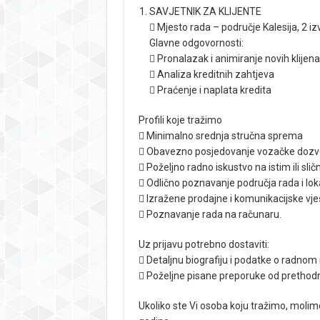
SAVJETNIK ZA KLIJENTE
 Mjesto rada – područje Kalesija, 2 iz
Glavne odgovornosti:
 Pronalazak i animiranje novih klijena
 Analiza kreditnih zahtjeva
 Praćenje i naplata kredita
Profili koje tražimo
 Minimalno srednja stručna sprema
 Obavezno posjedovanje vozačke dozvole
 Poželjno radno iskustvo na istim ili sli
 Odlično poznavanje područja rada i lok
 Izražene prodajne i komunikacijske vje
 Poznavanje rada na računaru.
Uz prijavu potrebno dostaviti:
 Detaljnu biografiju i podatke o radnom
 Poželjne pisane preporuke od prethod
Ukoliko ste Vi osoba koju tražimo, molim