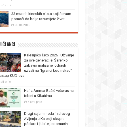
.07.2017.
33 mudrih kineskih citata koji će vam
pomoći da bolje razumijete život
06.04.2016.
i članci
Kalesijsko ljeto 2026 | Uživanje
za sve generacije: Šarenko
zabavio mališane, odrasli
uživali na “Igranci kod nekad”
nastup KUD-ova
ati prije
Hafiz Ammar Bašić večeras na
tribini u Kikačima
8 sati prije
Drugi sajam meda i zdravog
življenja u Kalesiji okupio
pčelare i ljubitelje domaćih