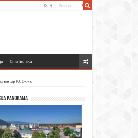
ju
Crna hronika
” uz nastup KUD-ova
sija panorama