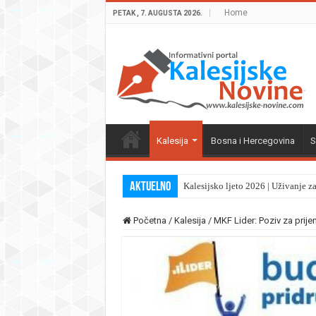
Home
PETAK , 7. AUGUSTA 2026.
Kalesija
Bosna i Hercegovina
S
Aktuelno
Kalesijsko ljeto 2026 | Uživanje z
Početna
/
Kalesija
/
MKF Lider: Poziv za prij