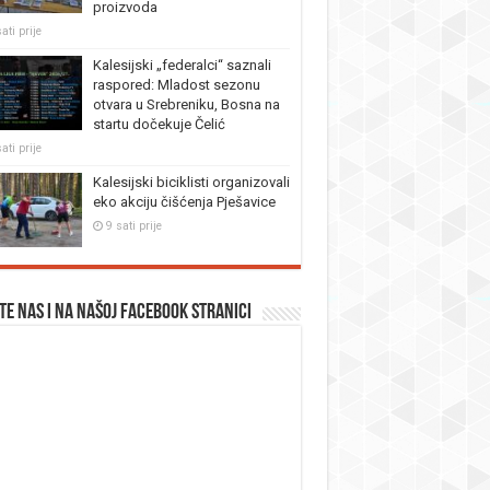
proizvoda
ati prije
Kalesijski „federalci“ saznali
raspored: Mladost sezonu
otvara u Srebreniku, Bosna na
startu dočekuje Čelić
ati prije
Kalesijski biciklisti organizovali
eko akciju čišćenja Pješavice
9 sati prije
te nas i na našoj facebook stranici