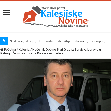
Na današnji dan prije 101. godine rođen Alija Izetbegović, lider koji nije o
Početna
/
Kalesija
/
Načelnik Općine Stari Grad iz Sarajeva boravio u
Kalesiji: Želim pomoći da Kalesija napreduje