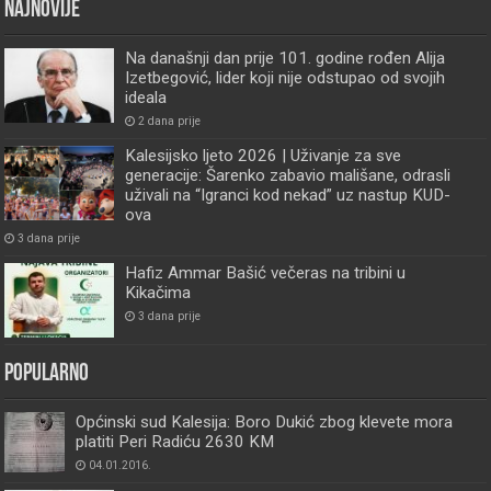
Najnovije
Na današnji dan prije 101. godine rođen Alija
Izetbegović, lider koji nije odstupao od svojih
ideala
2 dana prije
Kalesijsko ljeto 2026 | Uživanje za sve
generacije: Šarenko zabavio mališane, odrasli
uživali na “Igranci kod nekad” uz nastup KUD-
ova
3 dana prije
Hafiz Ammar Bašić večeras na tribini u
Kikačima
3 dana prije
Popularno
Općinski sud Kalesija: Boro Dukić zbog klevete mora
platiti Peri Radiću 2630 KM
04.01.2016.