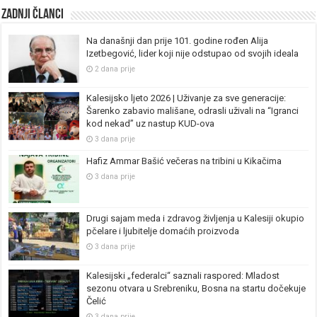
Zadnji članci
Na današnji dan prije 101. godine rođen Alija
Izetbegović, lider koji nije odstupao od svojih ideala
2 dana prije
Kalesijsko ljeto 2026 | Uživanje za sve generacije:
Šarenko zabavio mališane, odrasli uživali na “Igranci
kod nekad” uz nastup KUD-ova
3 dana prije
Hafiz Ammar Bašić večeras na tribini u Kikačima
3 dana prije
Drugi sajam meda i zdravog življenja u Kalesiji okupio
pčelare i ljubitelje domaćih proizvoda
3 dana prije
Kalesijski „federalci“ saznali raspored: Mladost
sezonu otvara u Srebreniku, Bosna na startu dočekuje
Čelić
3 dana prije