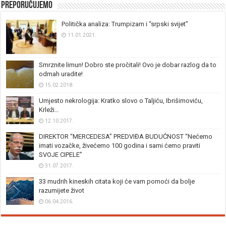
Preporučujemo
Politička analiza: Trumpizam i “srpski svijet”
11.01.2021.
Smrznite limun! Dobro ste pročitali! Ovo je dobar razlog da to
odmah uradite!
15.02.2018.
Umjesto nekrologija: Kratko slovo o Taljiću, Ibrišimoviću,
Krleži…
12.10.2017.
DIREKTOR “MERCEDESA” PREDVIĐA BUDUĆNOST “Nećemo
imati vozačke, živećemo 100 godina i sami ćemo praviti
SVOJE CIPELE”
31.07.2017.
33 mudrih kineskih citata koji će vam pomoći da bolje
razumijete život
06.04.2016.