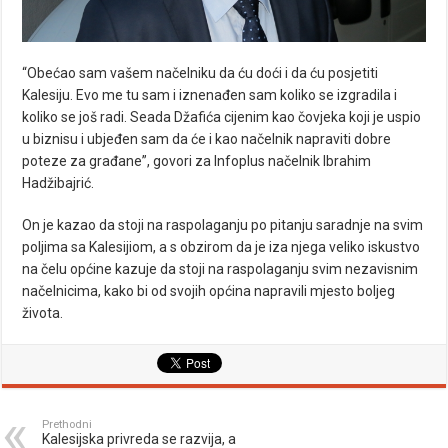
“Obećao sam vašem načelniku da ću doći i da ću posjetiti
Kalesiju. Evo me tu sam i iznenađen sam koliko se izgradila i
koliko se još radi. Seada Džafića cijenim kao čovjeka koji je uspio
u biznisu i ubjeđen sam da će i kao načelnik napraviti dobre
poteze za građane”, govori za Infoplus načelnik Ibrahim
Hadžibajrić.
On je kazao da stoji na raspolaganju po pitanju saradnje na svim
poljima sa Kalesijiom, a s obzirom da je iza njega veliko iskustvo
na čelu općine kazuje da stoji na raspolaganju svim nezavisnim
načelnicima, kako bi od svojih općina napravili mjesto boljeg
života.
Prethodni
Kalesijska privreda se razvija, a