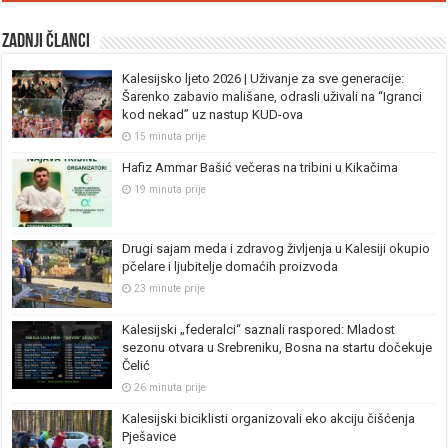
Zadnji članci
Kalesijsko ljeto 2026 | Uživanje za sve generacije:
Šarenko zabavio mališane, odrasli uživali na “Igranci
kod nekad” uz nastup KUD-ova
15 minuta prije
Hafiz Ammar Bašić večeras na tribini u Kikačima
19 minuta prije
Drugi sajam meda i zdravog življenja u Kalesiji okupio
pčelare i ljubitelje domaćih proizvoda
23 minute prije
Kalesijski „federalci“ saznali raspored: Mladost
sezonu otvara u Srebreniku, Bosna na startu dočekuje
Čelić
26 minuta prije
Kalesijski biciklisti organizovali eko akciju čišćenja
Pješavice