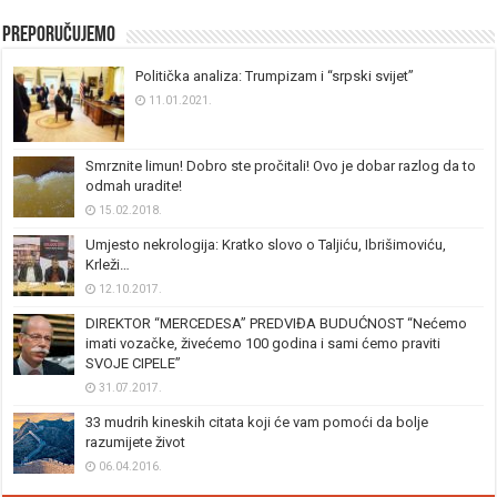
Preporučujemo
Politička analiza: Trumpizam i “srpski svijet”
11.01.2021.
Smrznite limun! Dobro ste pročitali! Ovo je dobar razlog da to
odmah uradite!
15.02.2018.
Umjesto nekrologija: Kratko slovo o Taljiću, Ibrišimoviću,
Krleži…
12.10.2017.
DIREKTOR “MERCEDESA” PREDVIĐA BUDUĆNOST “Nećemo
imati vozačke, živećemo 100 godina i sami ćemo praviti
SVOJE CIPELE”
31.07.2017.
33 mudrih kineskih citata koji će vam pomoći da bolje
razumijete život
06.04.2016.