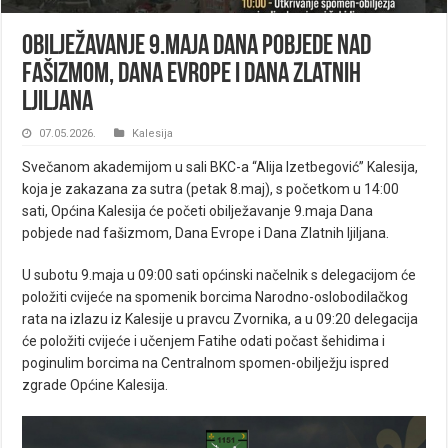
Obilježavanje 9.maja Dana pobjede nad
fašizmom, Dana Evrope i Dana Zlatnih
ljiljana
07.05.2026.
Kalesija
Svečanom akademijom u sali BKC-a “Alija Izetbegović” Kalesija,
koja je zakazana za sutra (petak 8.maj), s početkom u 14:00
sati, Općina Kalesija će početi obilježavanje 9.maja Dana
pobjede nad fašizmom, Dana Evrope i Dana Zlatnih ljiljana.
U subotu 9.maja u 09:00 sati općinski načelnik s delegacijom će
položiti cvijeće na spomenik borcima Narodno-oslobodilačkog
rata na izlazu iz Kalesije u pravcu Zvornika, a u 09:20 delegacija
će položiti cvijeće i učenjem Fatihe odati počast šehidima i
poginulim borcima na Centralnom spomen-obilježju ispred
zgrade Općine Kalesija.