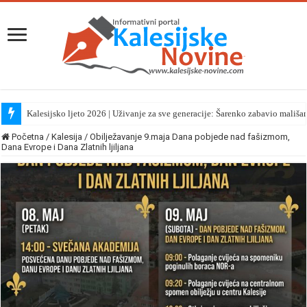
Kalesijsko ljeto 2026 | Uživanje za sve generacije: Šarenko zabavio mališa
Početna
/
Kalesija
/
Obilježavanje 9.maja Dana pobjede nad fašizmom,
Dana Evrope i Dana Zlatnih ljiljana