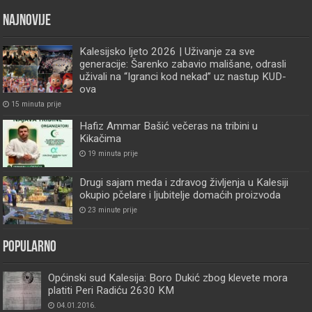
Najnovije
Kalesijsko ljeto 2026 | Uživanje za sve
generacije: Šarenko zabavio mališane, odrasli
uživali na “Igranci kod nekad” uz nastup KUD-
ova
15 minuta prije
Hafiz Ammar Bašić večeras na tribini u
Kikačima
19 minuta prije
Drugi sajam meda i zdravog življenja u Kalesiji
okupio pčelare i ljubitelje domaćih proizvoda
23 minute prije
Popularno
Općinski sud Kalesija: Boro Dukić zbog klevete mora
platiti Peri Radiću 2630 KM
04.01.2016.