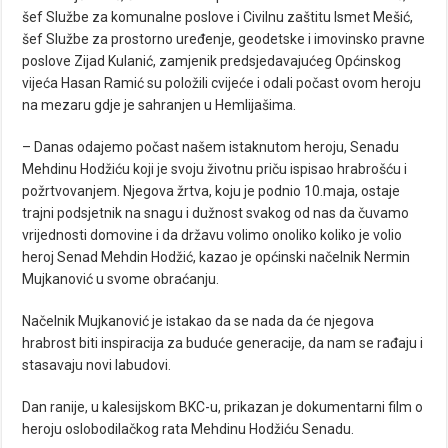
šef Službe za komunalne poslove i Civilnu zaštitu Ismet Mešić,
šef Službe za prostorno uređenje, geodetske i imovinsko pravne
poslove Zijad Kulanić, zamjenik predsjedavajućeg Općinskog
vijeća Hasan Ramić su položili cvijeće i odali počast ovom heroju
na mezaru gdje je sahranjen u Hemlijašima.
– Danas odajemo počast našem istaknutom heroju, Senadu
Mehdinu Hodžiću koji je svoju životnu priču ispisao hrabrošću i
požrtvovanjem. Njegova žrtva, koju je podnio 10.maja, ostaje
trajni podsjetnik na snagu i dužnost svakog od nas da čuvamo
vrijednosti domovine i da državu volimo onoliko koliko je volio
heroj Senad Mehdin Hodžić, kazao je općinski načelnik Nermin
Mujkanović u svome obraćanju.
Načelnik Mujkanović je istakao da se nada da će njegova
hrabrost biti inspiracija za buduće generacije, da nam se rađaju i
stasavaju novi labudovi.
Dan ranije, u kalesijskom BKC-u, prikazan je dokumentarni film o
heroju oslobodilačkog rata Mehdinu Hodžiću Senadu.