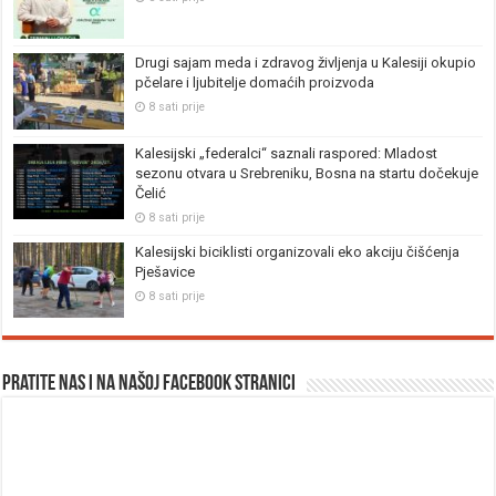
Drugi sajam meda i zdravog življenja u Kalesiji okupio
pčelare i ljubitelje domaćih proizvoda
8 sati prije
Kalesijski „federalci“ saznali raspored: Mladost
sezonu otvara u Srebreniku, Bosna na startu dočekuje
Čelić
8 sati prije
Kalesijski biciklisti organizovali eko akciju čišćenja
Pješavice
8 sati prije
Pratite nas i na našoj facebook stranici