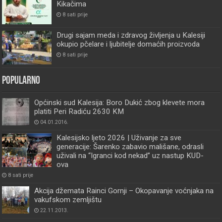
Kikačima
8 sati prije
Drugi sajam meda i zdravog življenja u Kalesiji
okupio pčelare i ljubitelje domaćih proizvoda
8 sati prije
Popularno
Općinski sud Kalesija: Boro Dukić zbog klevete mora
platiti Peri Radiću 2630 KM
04.01.2016.
Kalesijsko ljeto 2026 | Uživanje za sve
generacije: Šarenko zabavio mališane, odrasli
uživali na “Igranci kod nekad” uz nastup KUD-
ova
8 sati prije
Akcija džemata Rainci Gornji – Okopavanje voćnjaka na
vakufskom zemljištu
22.11.2013.