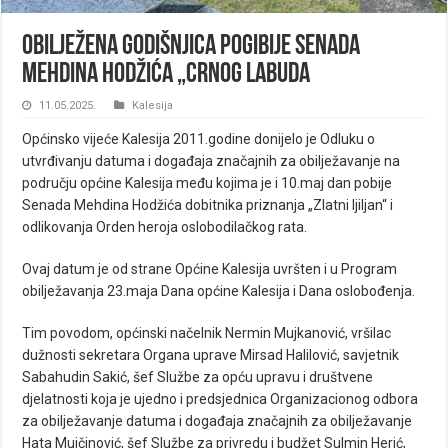
Obilježena godišnjica pogibije Senada
Mehdina Hodžića „Crnog labuda
11.05.2025.
Kalesija
Općinsko vijeće Kalesija 2011.godine donijelo je Odluku o
utvrđivanju datuma i događaja značajnih za obilježavanje na
području općine Kalesija među kojima je i 10.maj dan pobije
Senada Mehdina Hodžića dobitnika priznanja „Zlatni ljiljan“ i
odlikovanja Orden heroja oslobodilačkog rata.
Ovaj datum je od strane Općine Kalesija uvršten i u Program
obilježavanja 23.maja Dana općine Kalesija i Dana oslobođenja.
Tim povodom, općinski načelnik Nermin Mujkanović, vršilac
dužnosti sekretara Organa uprave Mirsad Halilović, savjetnik
Sabahudin Sakić, šef Službe za opću upravu i društvene
djelatnosti koja je ujedno i predsjednica Organizacionog odbora
za obilježavanje datuma i događaja značajnih za obilježavanje
Hata Mujčinović, šef Službe za privredu i budžet Sulmin Herić,