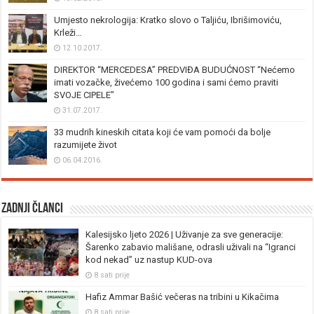
Umjesto nekrologija: Kratko slovo o Taljiću, Ibrišimoviću,
Krleži…
12.10.2017.
DIREKTOR “MERCEDESA” PREDVIĐA BUDUĆNOST “Nećemo
imati vozačke, živećemo 100 godina i sami ćemo praviti
SVOJE CIPELE”
31.07.2017.
33 mudrih kineskih citata koji će vam pomoći da bolje
razumijete život
06.04.2016.
Zadnji članci
Kalesijsko ljeto 2026 | Uživanje za sve generacije:
Šarenko zabavio mališane, odrasli uživali na “Igranci
kod nekad” uz nastup KUD-ova
8 sati prije
Hafiz Ammar Bašić večeras na tribini u Kikačima
8 sati prije