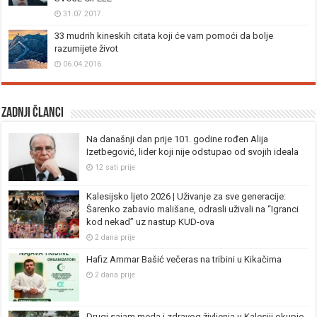
31.07.2017.
33 mudrih kineskih citata koji će vam pomoći da bolje
razumijete život
06.04.2016.
Zadnji članci
Na današnji dan prije 101. godine rođen Alija
Izetbegović, lider koji nije odstupao od svojih ideala
12 sati prije
Kalesijsko ljeto 2026 | Uživanje za sve generacije:
Šarenko zabavio mališane, odrasli uživali na “Igranci
kod nekad” uz nastup KUD-ova
2 dana prije
Hafiz Ammar Bašić večeras na tribini u Kikačima
2 dana prije
Drugi sajam meda i zdravog življenja u Kalesiji okupio