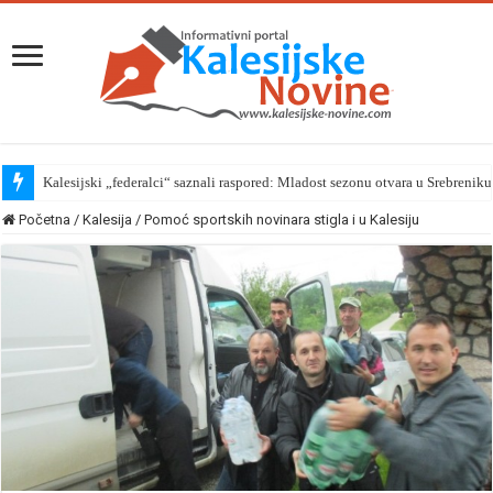
Kalesijski „federalci“ saznali raspored: Mladost sezonu otvara u Srebreniku
Kalesijski biciklisti organizovali eko akciju čišćenja Pješavice
Početna
/
Kalesija
/
Pomoć sportskih novinara stigla i u Kalesiju