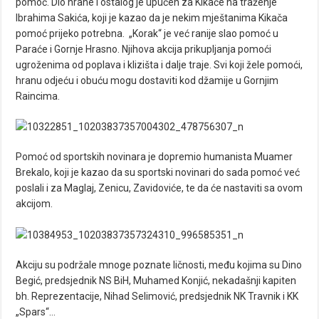
pomoć. Dio hrane i ostalog je upućen za Kikače na traženje
Ibrahima Sakića, koji je kazao da je nekim mještanima Kikača
pomoć prijeko potrebna. „Korak“ je već ranije slao pomoć u
Paraće i Gornje Hrasno. Njihova akcija prikupljanja pomoći
ugroženima od poplava i klizišta i dalje traje. Svi koji žele pomoći,
hranu odjeću i obuću mogu dostaviti kod džamije u Gornjim
Raincima.
Pomoć od sportskih novinara je dopremio humanista Muamer
Brekalo, koji je kazao da su sportski novinari do sada pomoć već
poslali i za Maglaj, Zenicu, Zavidoviće, te da će nastaviti sa ovom
akcijom.
Akciju su podržale mnoge poznate ličnosti, među kojima su Dino
Begić, predsjednik NS BiH, Muhamed Konjić, nekadašnji kapiten
bh. Reprezentacije, Nihad Selimović, predsjednik NK Travnik i KK
„Spars“…