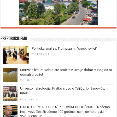
Preporučujemo
Politička analiza: Trumpizam i “srpski svijet”
11.01.2021.
Smrznite limun! Dobro ste pročitali! Ovo je dobar razlog da to
odmah uradite!
15.02.2018.
Umjesto nekrologija: Kratko slovo o Taljiću, Ibrišimoviću,
Krleži…
12.10.2017.
DIREKTOR “MERCEDESA” PREDVIĐA BUDUĆNOST “Nećemo
imati vozačke, živećemo 100 godina i sami ćemo praviti
SVOJE CIPELE”