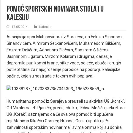
Pomoć sportskih novinara stigla i u
Kalesiju
17.05.2014.
Kalesija
Asocijacija sportskih novinara iz Sarajeva, na čelu sa Sinanom
Sinanovićem, Almirom Šećkanovićem, Muhamedom Bikićem,
Emirom Delićem, Adnanom Pločom, Samirom Šišićem,
Jasminom Ligatom, Mirzom Kolarom i drugima, danas je
dopremila pun kombi hrane, pitke vode, odjeće, obuće i drugih
potreptština za najugroženije porodice na području kalesijske
općine, koje su nastradale tokom ovih poplava.
Humanitarnu pomoć iz Sarajeva preuzeli su aktivisti UG „Korak“.
Od Miralema ef. Pjanića, predsjednika, i Edisa Mešića, sekretara
UG „Korak“, saznajemo da će sva ova pomoć biti upućena
mještanima Kikača i Gornjeg Hrasna. Oni su uputili riječi
zahvalnosti sportskim novinarima i svima onima koji su donirali