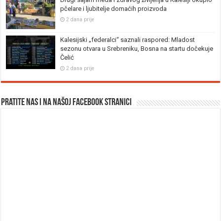
pčelare i ljubitelje domaćih proizvoda
2 dana prije
Kalesijski „federalci“ saznali raspored: Mladost
sezonu otvara u Srebreniku, Bosna na startu dočekuje
Čelić
2 dana prije
Pratite nas i na našoj facebook stranici