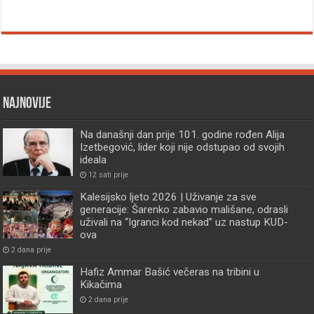
Najnovije
Na današnji dan prije 101. godine rođen Alija
Izetbegović, lider koji nije odstupao od svojih
ideala
12 sati prije
Kalesijsko ljeto 2026 | Uživanje za sve
generacije: Šarenko zabavio mališane, odrasli
uživali na “Igranci kod nekad” uz nastup KUD-
ova
2 dana prije
Hafiz Ammar Bašić večeras na tribini u
Kikačima
2 dana prije