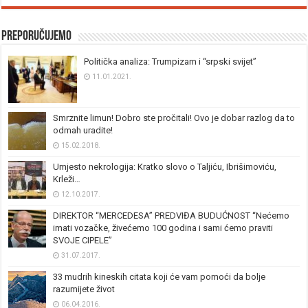
Preporučujemo
Politička analiza: Trumpizam i “srpski svijet”
11.01.2021.
Smrznite limun! Dobro ste pročitali! Ovo je dobar razlog da to
odmah uradite!
15.02.2018.
Umjesto nekrologija: Kratko slovo o Taljiću, Ibrišimoviću,
Krleži…
12.10.2017.
DIREKTOR “MERCEDESA” PREDVIĐA BUDUĆNOST “Nećemo
imati vozačke, živećemo 100 godina i sami ćemo praviti
SVOJE CIPELE”
31.07.2017.
33 mudrih kineskih citata koji će vam pomoći da bolje
razumijete život
06.04.2016.