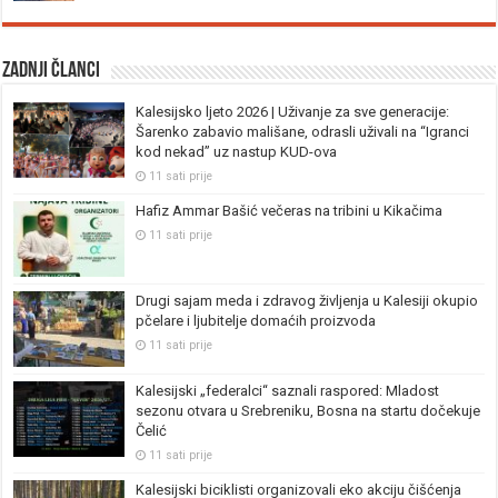
Zadnji članci
Kalesijsko ljeto 2026 | Uživanje za sve generacije:
Šarenko zabavio mališane, odrasli uživali na “Igranci
kod nekad” uz nastup KUD-ova
11 sati prije
Hafiz Ammar Bašić večeras na tribini u Kikačima
11 sati prije
Drugi sajam meda i zdravog življenja u Kalesiji okupio
pčelare i ljubitelje domaćih proizvoda
11 sati prije
Kalesijski „federalci“ saznali raspored: Mladost
sezonu otvara u Srebreniku, Bosna na startu dočekuje
Čelić
11 sati prije
Kalesijski biciklisti organizovali eko akciju čišćenja