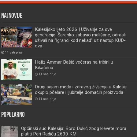
Najnovije
Kalesijsko ljeto 2026 | Uživanje za sve
generacije: Šarenko zabavio mališane, odrasli
uživali na “Igranci kod nekad” uz nastup KUD-
ova
11 sati prije
Hafiz Ammar Bašić večeras na tribini u
Kikačima
11 sati prije
Drugi sajam meda i zdravog življenja u Kalesiji
okupio pčelare i ljubitelje domaćih proizvoda
11 sati prije
Popularno
Općinski sud Kalesija: Boro Dukić zbog klevete mora
platiti Peri Radiću 2630 KM