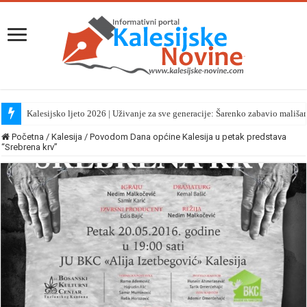
Kalesijsko ljeto 2026 | Uživanje za sve generacije: Šarenko zabavio mališa
Početna
/
Kalesija
/
Povodom Dana općine Kalesija u petak predstava
“Srebrena krv”