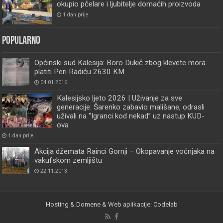
okupio pčelare i ljubitelje domaćih proizvoda
1 dan prije
Popularno
Općinski sud Kalesija: Boro Dukić zbog klevete mora
platiti Peri Radiću 2630 KM
04.01.2016.
Kalesijsko ljeto 2026 | Uživanje za sve
generacije: Šarenko zabavio mališane, odrasli
uživali na “Igranci kod nekad” uz nastup KUD-
ova
1 dan prije
Akcija džemata Rainci Gornji – Okopavanje voćnjaka na
vakufskom zemljištu
22.11.2013.
Hosting & Domene & Web aplikacije: Codelab