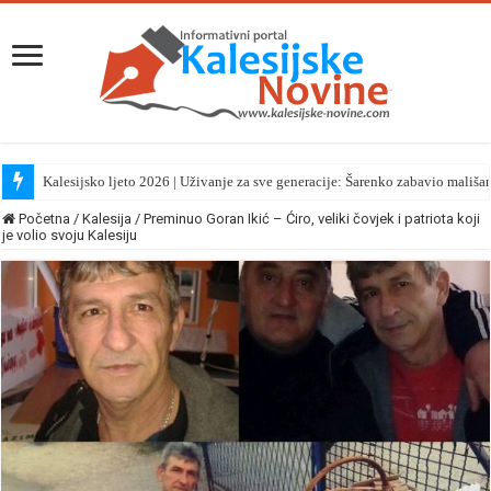
Kalesijsko ljeto 2026 | Uživanje za sve generacije: Šarenko zabavio mališa
Početna
/
Kalesija
/
Preminuo Goran Ikić – Ćiro, veliki čovjek i patriota koji
je volio svoju Kalesiju