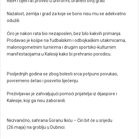
RBiH i cijeli rat proveo u uniformi, braneći svoj grad.
Nažalost, zemlja i grad za koje se borio nisu mu se adekvatno
odužili.
Ćiro je nakon rata bio nezaposlen, bez bilo kakvih primanja.
Prodavao je košpe na fudbalskim i odbojkaškim utakmicama,
malonogometnim turnirima i drugim sportsko-kulturnim
manifestacijama u Kalesiji kako bi prehranio porodicu.
Posljednjih godina se zbog bolesti srca potpuno povukao,
povremeno šetao i posvetio liječenju.
Preživljavao je zahvaljujući pomoći prijatelja iz dijaspore i
Kalesije, koji ga nisu zaboravili.
Nezvanično, sahrana Goranu Ikiću – Ćiri bit će u srijedu
(26.maja) na groblju u Dubnici.