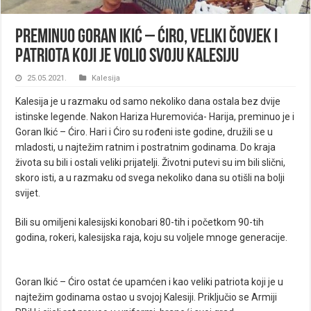
Preminuo Goran Ikić – Ćiro, veliki čovjek i
patriota koji je volio svoju Kalesiju
25.05.2021.
Kalesija
Kalesija je u razmaku od samo nekoliko dana ostala bez dvije
istinske legende. Nakon Hariza Huremovića- Harija, preminuo je i
Goran Ikić – Ćiro. Hari i Ćiro su rođeni iste godine, družili se u
mladosti, u najtežim ratnim i postratnim godinama. Do kraja
života su bili i ostali veliki prijatelji. Životni putevi su im bili slični,
skoro isti, a u razmaku od svega nekoliko dana su otišli na bolji
svijet.
Bili su omiljeni kalesijski konobari 80-tih i početkom 90-tih
godina, rokeri, kalesijska raja, koju su voljele mnoge generacije.
Goran Ikić – Ćiro ostat će upamćen i kao veliki patriota koji je u
najtežim godinama ostao u svojoj Kalesiji. Priključio se Armiji