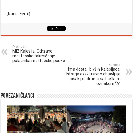
(Radio Feral)
Prethodni
MIZ Kalesija: Održano
mektebsko takmičenje
polaznika mektebske pouke
Sljedeći
Ima dosta i bivših Kalesijaca:
Istraga ekskluzivno objavljuje
spisak predmeta sa haškom
oznakom “A”
Povezani članci