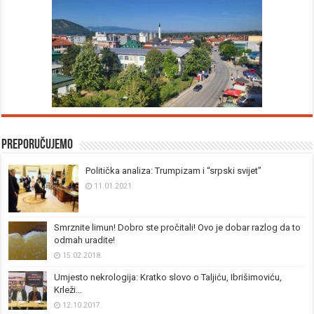
Preporučujemo
Politička analiza: Trumpizam i “srpski svijet”
11.01.2021.
Smrznite limun! Dobro ste pročitali! Ovo je dobar razlog da to
odmah uradite!
15.02.2018.
Umjesto nekrologija: Kratko slovo o Taljiću, Ibrišimoviću,
Krleži…
12.10.2017.