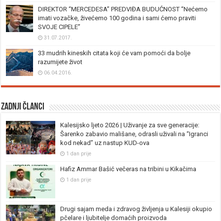
DIREKTOR “MERCEDESA” PREDVIĐA BUDUĆNOST “Nećemo
imati vozačke, živećemo 100 godina i sami ćemo praviti
SVOJE CIPELE”
31.07.2017.
33 mudrih kineskih citata koji će vam pomoći da bolje
razumijete život
06.04.2016.
Zadnji članci
Kalesijsko ljeto 2026 | Uživanje za sve generacije:
Šarenko zabavio mališane, odrasli uživali na “Igranci
kod nekad” uz nastup KUD-ova
1 dan prije
Hafiz Ammar Bašić večeras na tribini u Kikačima
1 dan prije
Drugi sajam meda i zdravog življenja u Kalesiji okupio
pčelare i ljubitelje domaćih proizvoda