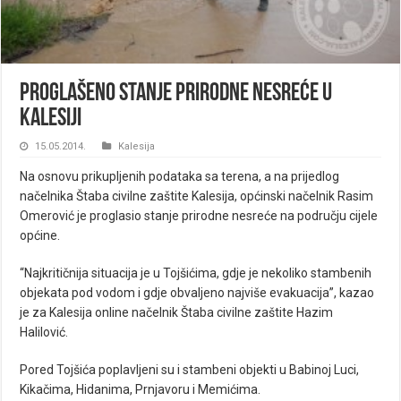
Proglašeno stanje prirodne nesreće u
Kalesiji
15.05.2014.
Kalesija
Na osnovu prikupljenih podataka sa terena, a na prijedlog
načelnika Štaba civilne zaštite Kalesija, općinski načelnik Rasim
Omerović je proglasio stanje prirodne nesreće na području cijele
općine.
“Najkritičnija situacija je u Tojšićima, gdje je nekoliko stambenih
objekata pod vodom i gdje obvaljeno najviše evakuacija”, kazao
je za Kalesija
online
načelnik Štaba civilne zaštite Hazim
Halilović.
Pored Tojšića poplavljeni su i stambeni objekti u Babinoj Luci,
Kikačima, Hidanima, Prnjavoru i Memićima.