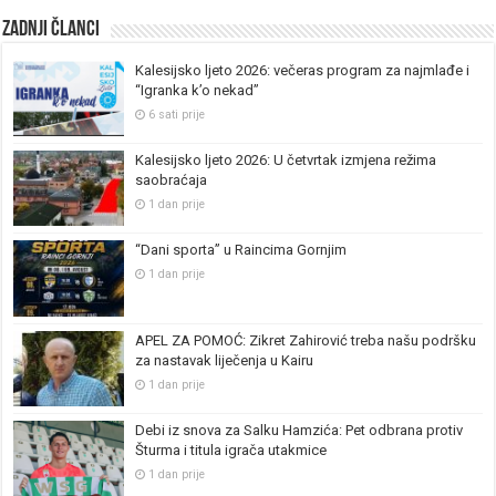
Zadnji članci
Kalesijsko ljeto 2026: večeras program za najmlađe i
“Igranka k’o nekad”
6 sati prije
Kalesijsko ljeto 2026: U četvrtak izmjena režima
saobraćaja
1 dan prije
“Dani sporta” u Raincima Gornjim
1 dan prije
APEL ZA POMOĆ: Zikret Zahirović treba našu podršku
za nastavak liječenja u Kairu
1 dan prije
Debi iz snova za Salku Hamzića: Pet odbrana protiv
Šturma i titula igrača utakmice
1 dan prije