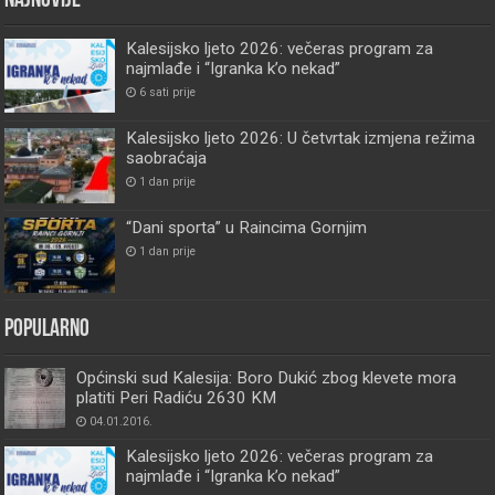
Najnovije
Kalesijsko ljeto 2026: večeras program za
najmlađe i “Igranka k’o nekad”
6 sati prije
Kalesijsko ljeto 2026: U četvrtak izmjena režima
saobraćaja
1 dan prije
“Dani sporta” u Raincima Gornjim
1 dan prije
Popularno
Općinski sud Kalesija: Boro Dukić zbog klevete mora
platiti Peri Radiću 2630 KM
04.01.2016.
Kalesijsko ljeto 2026: večeras program za
najmlađe i “Igranka k’o nekad”