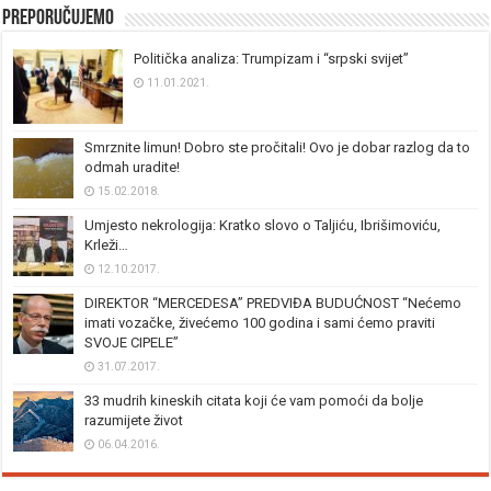
Preporučujemo
Politička analiza: Trumpizam i “srpski svijet”
11.01.2021.
Smrznite limun! Dobro ste pročitali! Ovo je dobar razlog da to
odmah uradite!
15.02.2018.
Umjesto nekrologija: Kratko slovo o Taljiću, Ibrišimoviću,
Krleži…
12.10.2017.
DIREKTOR “MERCEDESA” PREDVIĐA BUDUĆNOST “Nećemo
imati vozačke, živećemo 100 godina i sami ćemo praviti
SVOJE CIPELE”
31.07.2017.
33 mudrih kineskih citata koji će vam pomoći da bolje
razumijete život
06.04.2016.