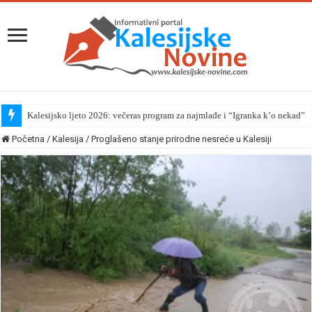
Kalesijsko ljeto 2026: večeras program za najmlađe i “Igranka k’o nekad”
Početna
/
Kalesija
/
Proglašeno stanje prirodne nesreće u Kalesiji