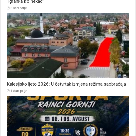
“Igranka k’o nekad”
6 sati prije
Kalesijsko ljeto 2026: U četvrtak izmjena režima saobraćaja
1 dan prije