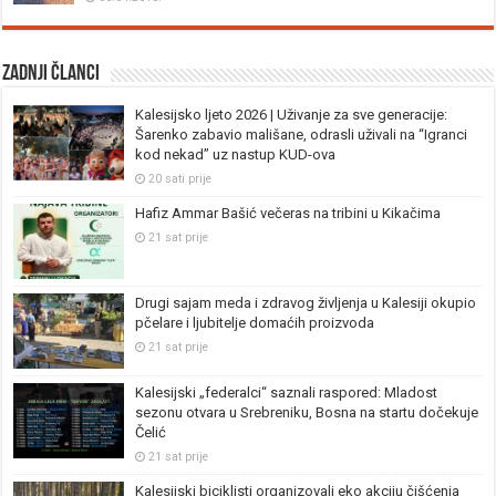
Zadnji članci
Kalesijsko ljeto 2026 | Uživanje za sve generacije:
Šarenko zabavio mališane, odrasli uživali na “Igranci
kod nekad” uz nastup KUD-ova
20 sati prije
Hafiz Ammar Bašić večeras na tribini u Kikačima
21 sat prije
Drugi sajam meda i zdravog življenja u Kalesiji okupio
pčelare i ljubitelje domaćih proizvoda
21 sat prije
Kalesijski „federalci“ saznali raspored: Mladost
sezonu otvara u Srebreniku, Bosna na startu dočekuje
Čelić
21 sat prije
Kalesijski biciklisti organizovali eko akciju čišćenja