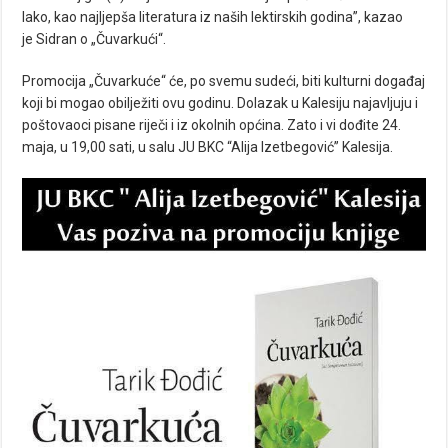
lako, kao najljepša literatura iz naših lektirskih godina”, kazao
je Sidran o „Čuvarkući“.
Promocija „Čuvarkuće“ će, po svemu sudeći, biti kulturni događaj
koji bi mogao obilježiti ovu godinu. Dolazak u Kalesiju najavljuju i
poštovaoci pisane riječi i iz okolnih općina. Zato i vi dođite 24.
maja, u 19,00 sati, u salu JU BKC “Alija Izetbegović” Kalesija.