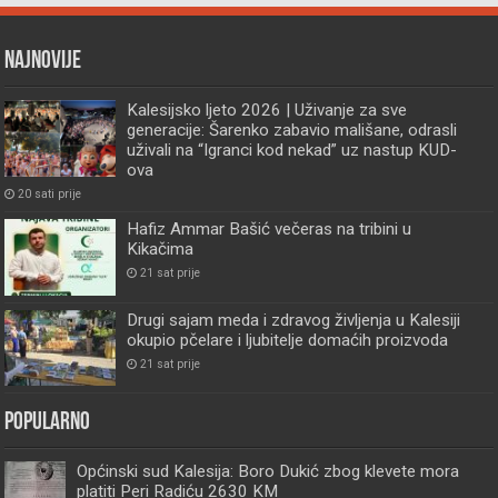
Najnovije
Kalesijsko ljeto 2026 | Uživanje za sve
generacije: Šarenko zabavio mališane, odrasli
uživali na “Igranci kod nekad” uz nastup KUD-
ova
20 sati prije
Hafiz Ammar Bašić večeras na tribini u
Kikačima
21 sat prije
Drugi sajam meda i zdravog življenja u Kalesiji
okupio pčelare i ljubitelje domaćih proizvoda
21 sat prije
Popularno
Općinski sud Kalesija: Boro Dukić zbog klevete mora
platiti Peri Radiću 2630 KM