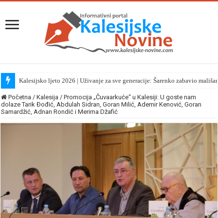
Kalesijsko ljeto 2026 | Uživanje za sve generacije: Šarenko zabavio mališa
Početna
/
Kalesija
/
Promocija „Čuvaarkuće“ u Kalesiji: U goste nam
dolaze Tarik Đođić, Abdulah Sidran, Goran Milić, Ademir Kenović, Goran
Samardžić, Adnan Rondić i Merima Džafić