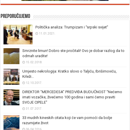
Preporučujemo
Politička analiza: Trumpizam i “srpski svijet”
11.01.2021.
Smrznite limun! Dobro ste pročitali! Ovo je dobar razlog da to
odmah uradite!
15.02.2018.
Umjesto nekrologija: Kratko slovo o Taljiću, Ibrišimoviću,
Krleži…
12.10.2017.
DIREKTOR “MERCEDESA” PREDVIĐA BUDUĆNOST “Nećemo
imati vozačke, živećemo 100 godina i sami ćemo praviti
SVOJE CIPELE”
31.07.2017.
33 mudrih kineskih citata koji će vam pomoći da bolje
razumijete život
06.04.2016.