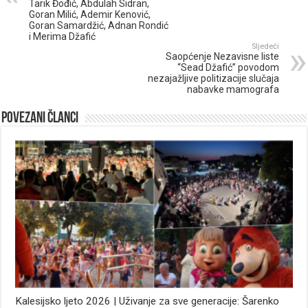
Tarik Đođić, Abdulah Sidran,
Goran Milić, Ademir Kenović,
Goran Samardžić, Adnan Rondić
i Merima Džafić
Sljedeći
Saopćenje Nezavisne liste
“Sead Džafić” povodom
nezajažljive politizacije slučaja
nabavke mamografa
Povezani članci
Kalesijsko ljeto 2026 | Uživanje za sve generacije: Šarenko