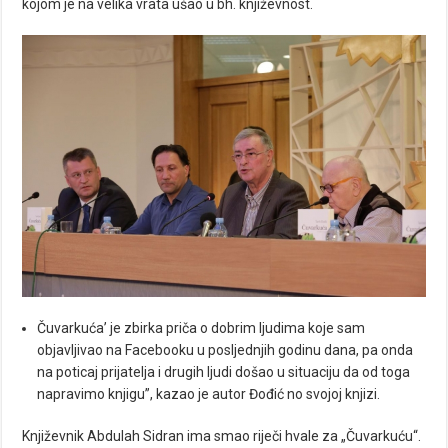
kojom je na velika vrata ušao u bh. književnost.
Čuvarkuća’ je zbirka priča o dobrim ljudima koje sam
objavljivao na Facebooku u posljednjih godinu dana, pa onda
na poticaj prijatelja i drugih ljudi došao u situaciju da od toga
napravimo knjigu”, kazao je autor Đođić no svojoj knjizi.
Književnik Abdulah Sidran ima smao riječi hvale za „Čuvarkuću“.