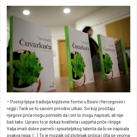
– Postoji lijepa tradicija književne forme u Bosni i Hercegovini i
regiji i Tarik se tu sasvim prirodno utkao. Svi koji pročitaju
njegove priča mogu pomisliti da i oni to mogu napisati, ali nije
baš tako. Upravo to je dokaz kvaliteta i uspjeha priče i knjige.
Valja imati dobre pameti i spisateljskog talenta da bi se napisala
ovakva njiga. (…) To je mozaik od stotinjak pričica i čita se veoma