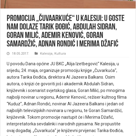
Promocija „Čuvaarkuće“ u Kalesiji: U goste
nam dolaze Tarik Đođić, Abdulah Sidran,
Goran Milić, Ademir Kenović, Goran
Samardžić, Adnan Rondić i Merima Džafić
18.05.2017.
Kalesija
,
Kultura
U povodu Dana općine JU BKC „Alija Izetbegović“ Kalesija, u
srijedu, 24. maja, organizuje promociju knjige „Čuvarkuća“,
autora Tarika Đođića, direktora Al Jazeera Balkans. Osim
autora, o knjizi će govoriti još i akademik Abdulah Sidran,
književnik i scenarist svjetskog glasa, Goran Milić, po mnogima
najbolji novinar u regionu, Ademir Kenović, režiser kultnog filma
“Kuduz”, Adnan Rondić, novinar Al Jazeera Balkans i jedan od
najboljih televizijskih novinara u regionu, te Goran Samardžić,
književnik. Tokom promocije nastupit će i Merima Džafić,
interpretatorka sevdalinki i narodnih pjesama. Ne propustite
ovaj događaj. „Čuvarkuća“ je književni prvijenac Tarika Đođića,