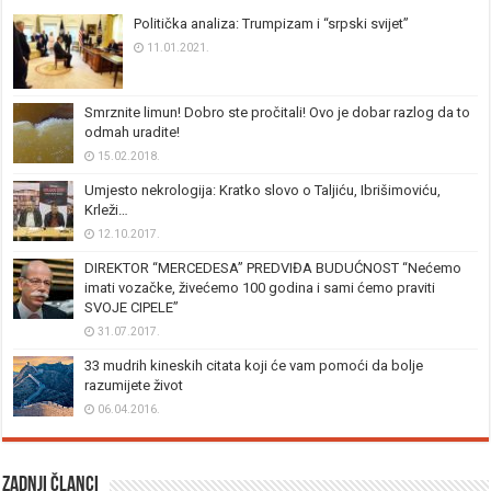
Politička analiza: Trumpizam i “srpski svijet”
11.01.2021.
Smrznite limun! Dobro ste pročitali! Ovo je dobar razlog da to
odmah uradite!
15.02.2018.
Umjesto nekrologija: Kratko slovo o Taljiću, Ibrišimoviću,
Krleži…
12.10.2017.
DIREKTOR “MERCEDESA” PREDVIĐA BUDUĆNOST “Nećemo
imati vozačke, živećemo 100 godina i sami ćemo praviti
SVOJE CIPELE”
31.07.2017.
33 mudrih kineskih citata koji će vam pomoći da bolje
razumijete život
06.04.2016.
Zadnji članci