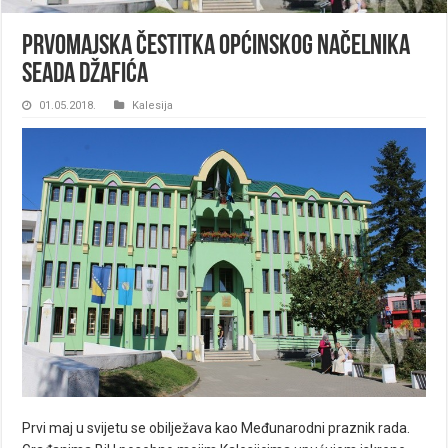
Prvomajska čestitka općinskog načelnika
Seada Džafića
01.05.2018.
Kalesija
Prvi maj u svijetu se obilježava kao Međunarodni praznik rada.