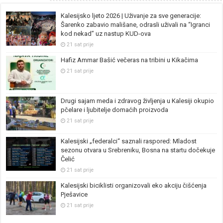
Kalesijsko ljeto 2026 | Uživanje za sve generacije:
Šarenko zabavio mališane, odrasli uživali na “Igranci
kod nekad” uz nastup KUD-ova
21 sat prije
Hafiz Ammar Bašić večeras na tribini u Kikačima
21 sat prije
Drugi sajam meda i zdravog življenja u Kalesiji okupio
pčelare i ljubitelje domaćih proizvoda
21 sat prije
Kalesijski „federalci“ saznali raspored: Mladost
sezonu otvara u Srebreniku, Bosna na startu dočekuje
Čelić
21 sat prije
Kalesijski biciklisti organizovali eko akciju čišćenja
Pješavice
21 sat prije