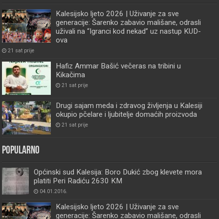
Kalesijsko ljeto 2026 | Uživanje za sve
generacije: Šarenko zabavio mališane, odrasli
uživali na “Igranci kod nekad” uz nastup KUD-
ova
21 sat prije
Hafiz Ammar Bašić večeras na tribini u
Kikačima
21 sat prije
Drugi sajam meda i zdravog življenja u Kalesiji
okupio pčelare i ljubitelje domaćih proizvoda
21 sat prije
Popularno
Općinski sud Kalesija: Boro Dukić zbog klevete mora
platiti Peri Radiću 2630 KM
04.01.2016.
Kalesijsko ljeto 2026 | Uživanje za sve
generacije: Šarenko zabavio mališane, odrasli