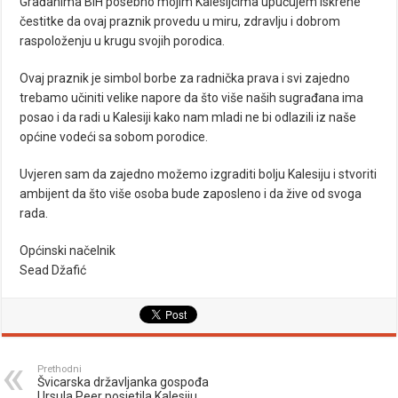
Građanima BiH posebno mojim Kalesijcima upućujem iskrene
čestitke da ovaj praznik provedu u miru, zdravlju i dobrom
raspoloženju u krugu svojih porodica.
Ovaj praznik je simbol borbe za radnička prava i svi zajedno
trebamo učiniti velike napore da što više naših sugrađana ima
posao i da radi u Kalesiji kako nam mladi ne bi odlazili iz naše
općine vodeći sa sobom porodice.
Uvjeren sam da zajedno možemo izgraditi bolju Kalesiju i stvoriti
ambijent da što više osoba bude zaposleno i da žive od svoga
rada.
Općinski načelnik
Sead Džafić
Prethodni
Švicarska državljanka gospođa
Ursula Peer posjetila Kalesiju