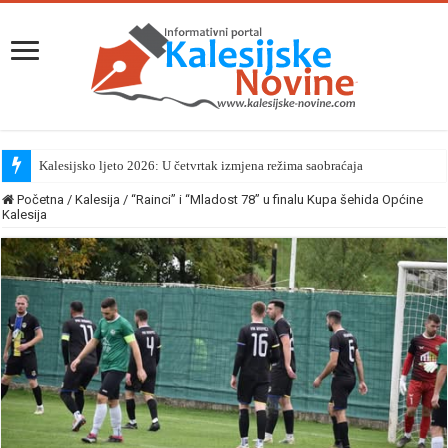
Kalesijsko ljeto 2026: U četvrtak izmjena režima saobraćaja
Početna
/
Kalesija
/
“Rainci” i “Mladost 78” u finalu Kupa šehida Općine
Kalesija