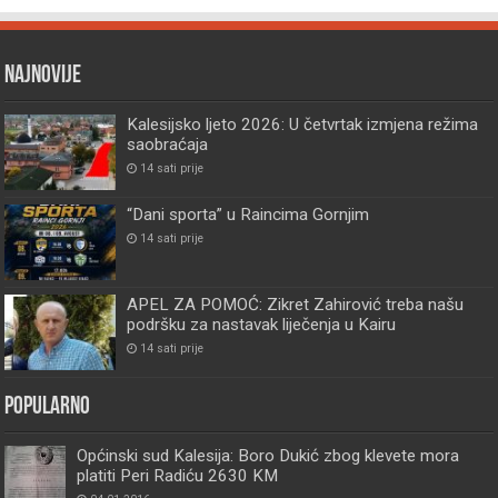
Najnovije
Kalesijsko ljeto 2026: U četvrtak izmjena režima
saobraćaja
14 sati prije
“Dani sporta” u Raincima Gornjim
14 sati prije
APEL ZA POMOĆ: Zikret Zahirović treba našu
podršku za nastavak liječenja u Kairu
14 sati prije
Popularno
Općinski sud Kalesija: Boro Dukić zbog klevete mora
platiti Peri Radiću 2630 KM