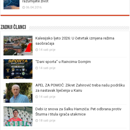
razumijete život
06.04.2016.
Zadnji članci
Kalesijsko ljeto 2026: U četvrtak izmjena režima
saobraćaja
14 sati prije
“Dani sporta” u Raincima Gornjim
14 sati prije
APEL ZA POMOĆ: Zikret Zahirović treba našu podršku
za nastavak liječenja u Kairu
14 sati prije
Debi iz snova za Salku Hamzića: Pet odbrana protiv
Šturma i titula igrača utakmice
18 sati prije