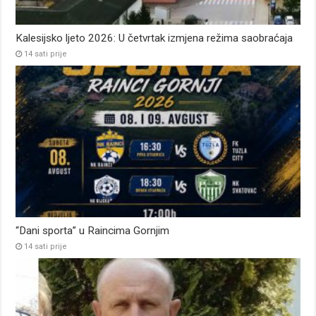
Kalesijsko ljeto 2026: U četvrtak izmjena režima saobraćaja
14 sati prije
“Dani sporta” u Raincima Gornjim
14 sati prije