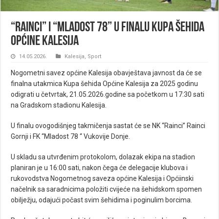
“Rainci” i “Mladost 78” u finalu Kupa šehida
Općine Kalesija
14.05.2026.
Kalesija
,
Sport
Nogometni savez općine Kalesija obavještava javnost da će se
finalna utakmica Kupa šehida Općine Kalesija za 2025 godinu
odigrati u četvrtak, 21.05.2026.godine sa početkom u 17:30 sati
na Gradskom stadionu Kalesija.
U finalu ovogodišnjeg takmičenja sastat će se NK “Rainci” Rainci
Gornji i FK “Mladost 78 “ Vukovije Donje.
U skladu sa utvrđenim protokolom, dolazak ekipa na stadion
planiran je u 16:00 sati, nakon čega će delegacije klubova i
rukovodstva Nogometnog saveza općine Kalesija i Općiinski
načelnik sa saradnicima položiti cvijeće na šehidskom spomen
obilježju, odajući počast svim šehidima i poginulim borcima.