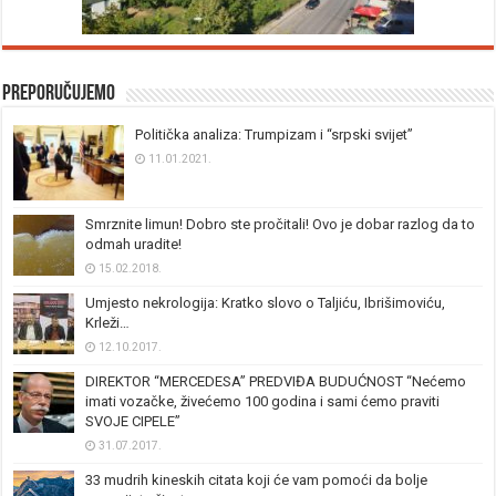
Preporučujemo
Politička analiza: Trumpizam i “srpski svijet”
11.01.2021.
Smrznite limun! Dobro ste pročitali! Ovo je dobar razlog da to
odmah uradite!
15.02.2018.
Umjesto nekrologija: Kratko slovo o Taljiću, Ibrišimoviću,
Krleži…
12.10.2017.
DIREKTOR “MERCEDESA” PREDVIĐA BUDUĆNOST “Nećemo
imati vozačke, živećemo 100 godina i sami ćemo praviti
SVOJE CIPELE”
31.07.2017.
33 mudrih kineskih citata koji će vam pomoći da bolje