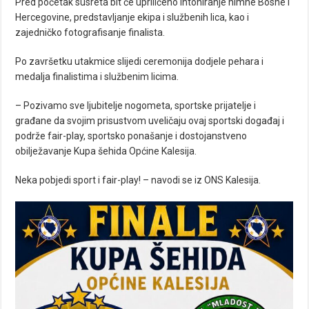
Pred početak susreta bit će upriličeno intoniranje himne Bosne i
Hercegovine, predstavljanje ekipa i službenih lica, kao i
zajedničko fotografisanje finalista.
Po završetku utakmice slijedi ceremonija dodjele pehara i
medalja finalistima i službenim licima.
– Pozivamo sve ljubitelje nogometa, sportske prijatelje i
građane da svojim prisustvom uveličaju ovaj sportski događaj i
podrže fair-play, sportsko ponašanje i dostojanstveno
obilježavanje Kupa šehida Općine Kalesija.
Neka pobjedi sport i fair-play! – navodi se iz ONS Kalesija.