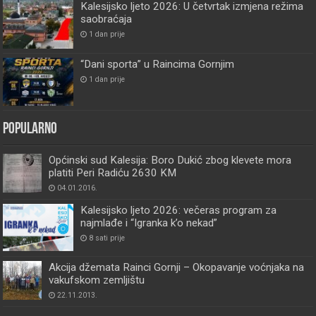
Kalesijsko ljeto 2026: U četvrtak izmjena režima
saobraćaja
1 dan prije
“Dani sporta” u Raincima Gornjim
1 dan prije
Popularno
Općinski sud Kalesija: Boro Dukić zbog klevete mora
platiti Peri Radiću 2630 KM
04.01.2016.
Kalesijsko ljeto 2026: večeras program za
najmlađe i “Igranka k’o nekad”
8 sati prije
Akcija džemata Rainci Gornji – Okopavanje voćnjaka na
vakufskom zemljištu
22.11.2013.