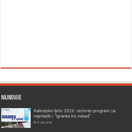
Najnovije
Kalesijsko ljeto 2026: večeras program za
najmlađe i “Igranka k’o nekad”
8 sati prije