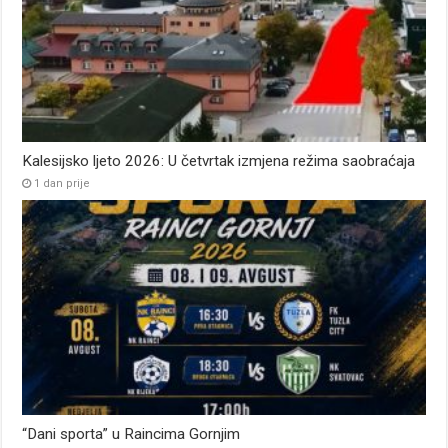
Kalesijsko ljeto 2026: U četvrtak izmjena režima saobraćaja
1 dan prije
“Dani sporta” u Raincima Gornjim