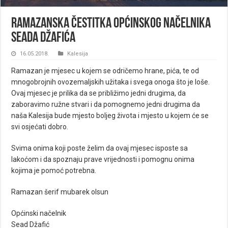
Ramazanska čestitka općinskog načelnika
Seada Džafića
16.05.2018.
Kalesija
Ramazan je mjesec u kojem se odričemo hrane, pića, te od
mnogobrojnih ovozemaljskih užitaka i svega onoga što je loše.
Ovaj mjesec je prilika da se približimo jedni drugima, da
zaboravimo ružne stvari i da pomognemo jedni drugima da
naša Kalesija bude mjesto boljeg života i mjesto u kojem će se
svi osjećati dobro.
Svima onima koji poste želim da ovaj mjesec isposte sa
lakoćom i da spoznaju prave vrijednosti i pomognu onima
kojima je pomoć potrebna.
Ramazan šerif mubarek olsun
Općinski načelnik
Sead Džafić