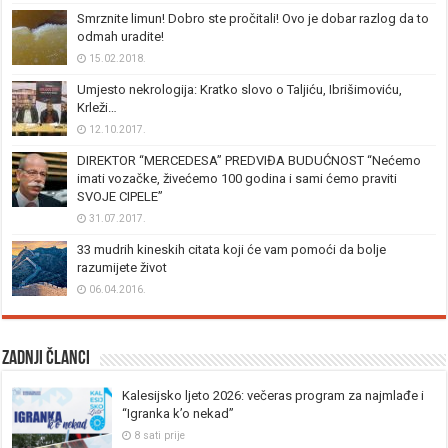
Smrznite limun! Dobro ste pročitali! Ovo je dobar razlog da to
odmah uradite!
15.02.2018.
Umjesto nekrologija: Kratko slovo o Taljiću, Ibrišimoviću,
Krleži…
12.10.2017.
DIREKTOR “MERCEDESA” PREDVIĐA BUDUĆNOST “Nećemo
imati vozačke, živećemo 100 godina i sami ćemo praviti
SVOJE CIPELE”
31.07.2017.
33 mudrih kineskih citata koji će vam pomoći da bolje
razumijete život
06.04.2016.
Zadnji članci
Kalesijsko ljeto 2026: večeras program za najmlađe i
“Igranka k’o nekad”
8 sati prije