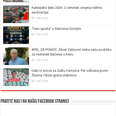
Kalesijsko ljeto 2026: U četvrtak izmjena režima
saobraćaja
1 dan prije
“Dani sporta” u Raincima Gornjim
1 dan prije
APEL ZA POMOĆ: Zikret Zahirović treba našu podršku
za nastavak liječenja u Kairu
1 dan prije
Debi iz snova za Salku Hamzića: Pet odbrana protiv
Šturma i titula igrača utakmice
1 dan prije
Pratite nas i na našoj facebook stranici