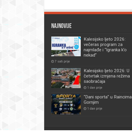
Najnovije
Kalesijsko ljeto 2026:
večeras program za
najmlađe i “Igranka k’o
nekad”
7 sati prije
Kalesijsko ljeto 2026: U
četvrtak izmjena režima
saobraćaja
1 dan prije
“Dani sporta” u Raincima
Gornjim
1 dan prije