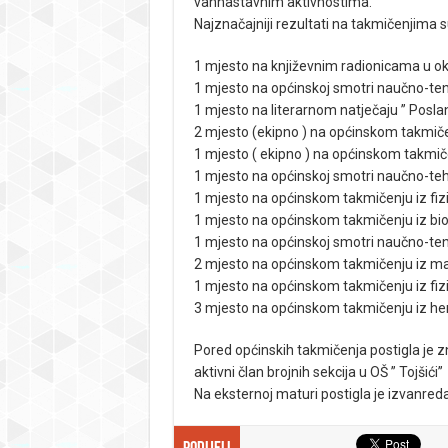
vannastavnim aktivnostima.
Najznačajniji rezultati na takmičenjima s
1 mjesto na književnim radionicama u ok
1 mjesto na općinskoj smotri naučno-ten
1 mjesto na literarnom natječaju ” Posl
2 mjesto (ekipno ) na općinskom takmiče
1 mjesto ( ekipno ) na općinskom takmičen
1 mjesto na općinskoj smotri naučno-tehn
1 mjesto na općinskom takmičenju iz fizi
1 mjesto na općinskom takmičenju iz bio
1 mjesto na općinskoj smotri naučno-ten
2 mjesto na općinskom takmičenju iz m
1 mjesto na općinskom takmičenju iz fizi
3 mjesto na općinskom takmičenju iz he
Pored općinskih takmičenja postigla je z
aktivni član brojnih sekcija u OŠ ” Tojšići”
Na eksternoj maturi postigla je izvanred