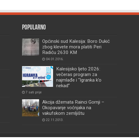
Popularno
Općinski sud Kalesija: Boro Dukić
zbog klevete mora platiti Peri
Radiću 2630 KM
04.01.2016.
Kalesijsko ljeto 2026:
večeras program za
najmlađe i “Igranka k’o
nekad”
7 sati prije
Akcija džemata Rainci Gornji –
Okopavanje voćnjaka na
vakufskom zemljištu
22.11.2013.