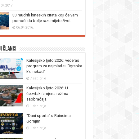
.07.2017.
33 mudrih kineskih citata koji će vam
pomoći da bolje razumijete život
06.04.2016.
i članci
Kalesijsko ljeto 2026: večeras
program za najmlađe i “Igranka
k’o nekad”
7 sati prije
Kalesijsko ljeto 2026: U
četvrtak izmjena režima
saobraćaja
1 dan prije
“Dani sporta” u Raincima
Gornjim
1 dan prije