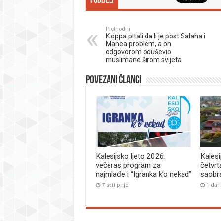
Podijeli
Prethodni
Kloppa pitali da li je post Salaha i
Manea problem, a on
odgovorom oduševio
muslimane širom svijeta
Povezani članci
Kalesijsko ljeto 2026:
Kalesi
večeras program za
četvrt
najmlađe i “Igranka k’o nekad”
saobr
7 sati prije
1 dan