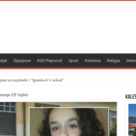
vijet
Dijaspora
BZK Preporod
Sport
Kolumna
Religija
Interv
gram za najmlađe i “Igranka k’o nekad”
racije OŠ Tojšići
Kale