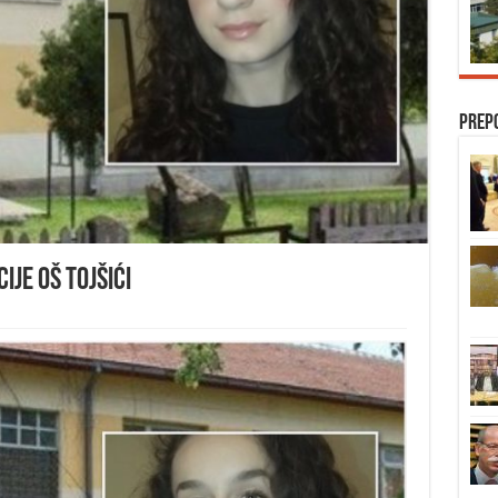
Prep
ije OŠ Tojšići