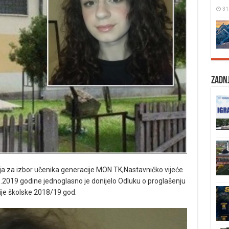
31
Zadnj
rija za izbor učenika generacije MON TK,Nastavničko vijeće
.2019 godine jednoglasno je donijelo Odluku o proglašenju
ije školske 2018/19 god.