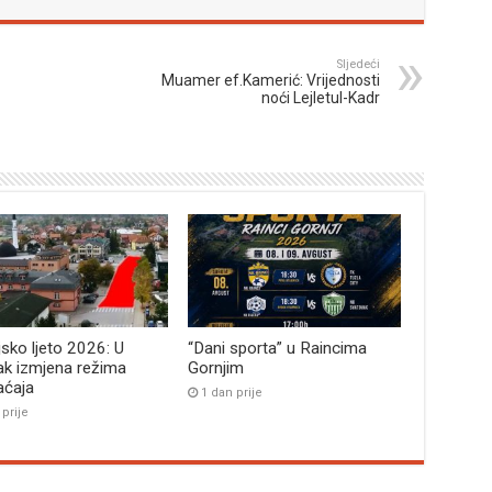
Sljedeći
Muamer ef.Kamerić: Vrijednosti
noći Lejletul-Kadr
jsko ljeto 2026: U
“Dani sporta” u Raincima
ak izmjena režima
Gornjim
aćaja
1 dan prije
 prije