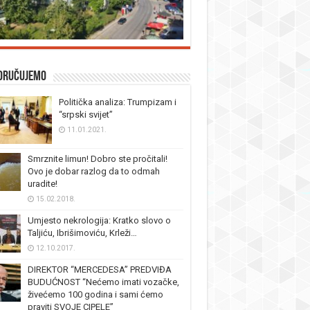
oručujemo
Politička analiza: Trumpizam i
“srpski svijet”
11.01.2021.
Smrznite limun! Dobro ste pročitali!
Ovo je dobar razlog da to odmah
uradite!
15.02.2018.
Umjesto nekrologija: Kratko slovo o
Taljiću, Ibrišimoviću, Krleži…
12.10.2017.
DIREKTOR “MERCEDESA” PREDVIĐA
BUDUĆNOST “Nećemo imati vozačke,
živećemo 100 godina i sami ćemo
praviti SVOJE CIPELE”