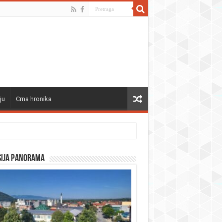
ju
Crna hronika
sija panorama