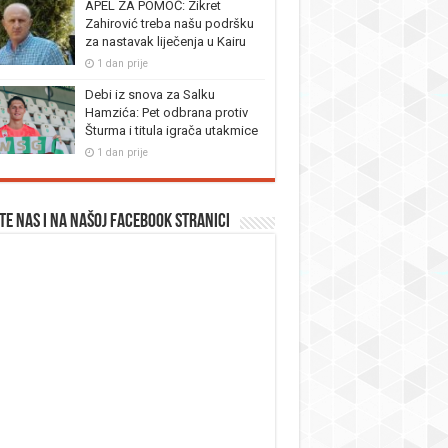
APEL ZA POMOĆ: Zikret
Zahirović treba našu podršku
za nastavak liječenja u Kairu
1 dan prije
Debi iz snova za Salku
Hamzića: Pet odbrana protiv
Šturma i titula igrača utakmice
1 dan prije
te nas i na našoj facebook stranici