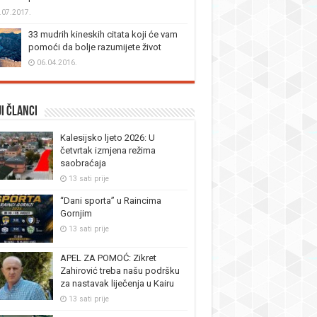
.07.2017.
33 mudrih kineskih citata koji će vam
pomoći da bolje razumijete život
06.04.2016.
i članci
Kalesijsko ljeto 2026: U
četvrtak izmjena režima
saobraćaja
13 sati prije
“Dani sporta” u Raincima
Gornjim
13 sati prije
APEL ZA POMOĆ: Zikret
Zahirović treba našu podršku
za nastavak liječenja u Kairu
13 sati prije