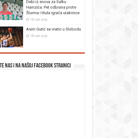
Debi iz snova za Salku
Hamzića: Pet odbrana protiv
Šturma i titula igrača utakmice
18 sati prije
Asim Gutić se vratio u Slobodu
18 sati prije
te nas i na našoj facebook stranici