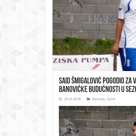
Said Šmigalović pogodio za v
banovićke Budućnosti u sez
20.05.2018.
Kalesija
,
Sport