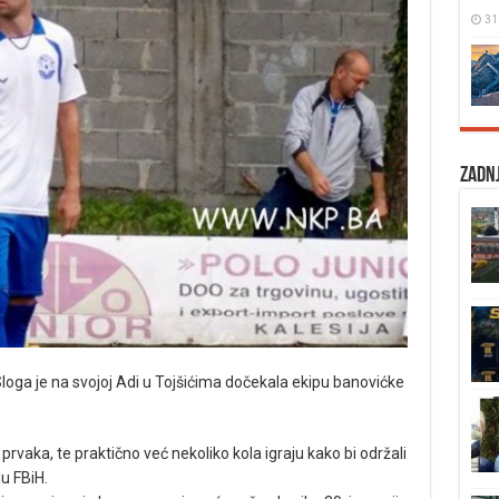
31
Zadnj
 Sloga je na svojoj Adi u Tojšićima dočekala ekipu banovićke
prvaka, te praktično već nekoliko kola igraju kako bi održali
u FBiH.