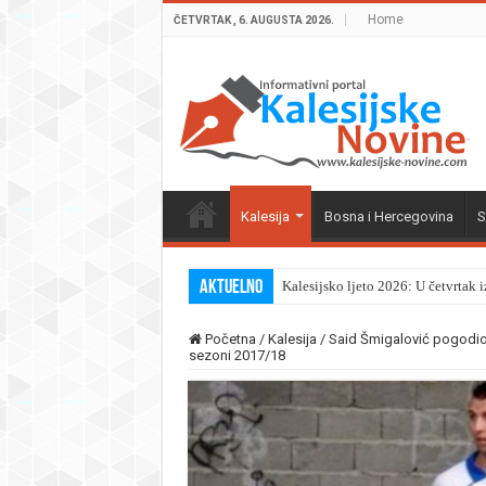
Home
ČETVRTAK , 6. AUGUSTA 2026.
Kalesija
Bosna i Hercegovina
S
Aktuelno
Kalesijsko ljeto 2026: U četvrtak 
Početna
/
Kalesija
/
Said Šmigalović pogodio 
sezoni 2017/18