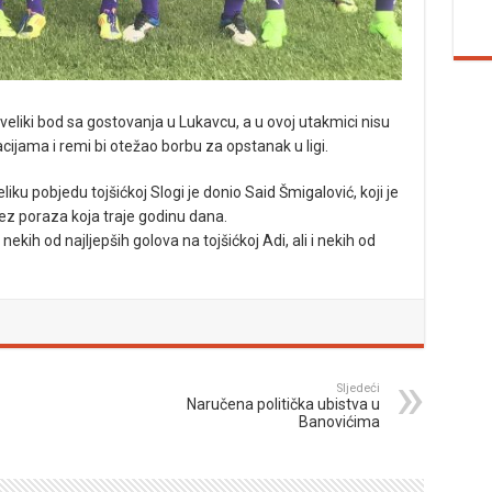
 veliki bod sa gostovanja u Lukavcu, a u ovoj utakmici nisu
cijama i remi bi otežao borbu za opstanak u ligi.
u pobjedu tojšićkoj Slogi je donio Said Šmigalović, koji je
bez poraza koja traje godinu dana.
ekih od najljepših golova na tojšićkoj Adi, ali i nekih od
Sljedeći
Naručena politička ubistva u
Banovićima