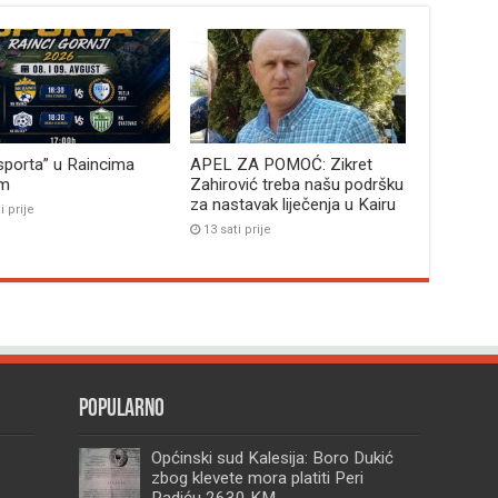
sporta” u Raincima
APEL ZA POMOĆ: Zikret
im
Zahirović treba našu podršku
za nastavak liječenja u Kairu
i prije
13 sati prije
Popularno
Općinski sud Kalesija: Boro Dukić
zbog klevete mora platiti Peri