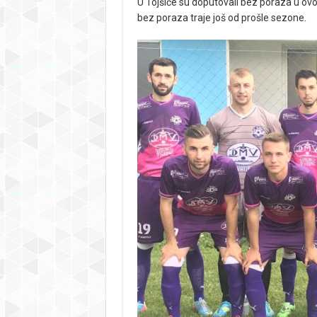
U Tojšiće su doputovali bez poraza u ovoj
bez poraza traje još od prošle sezone.