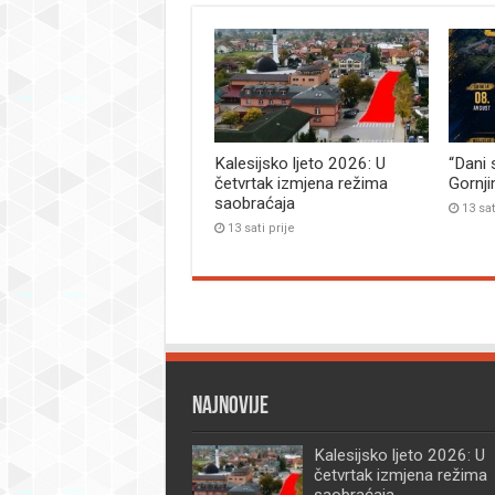
Kalesijsko ljeto 2026: U
“Dani 
četvrtak izmjena režima
Gornj
saobraćaja
13 sat
13 sati prije
Najnovije
Kalesijsko ljeto 2026: U
četvrtak izmjena režima