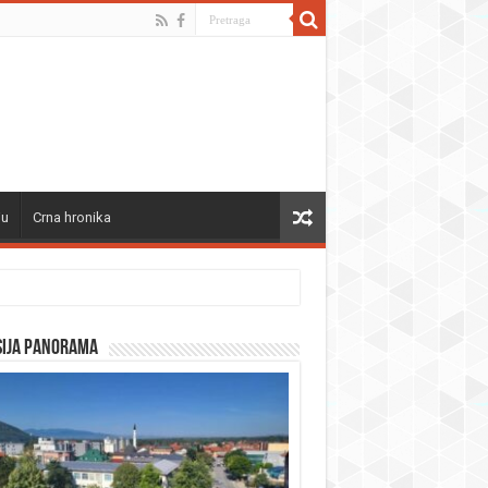
ju
Crna hronika
sija panorama