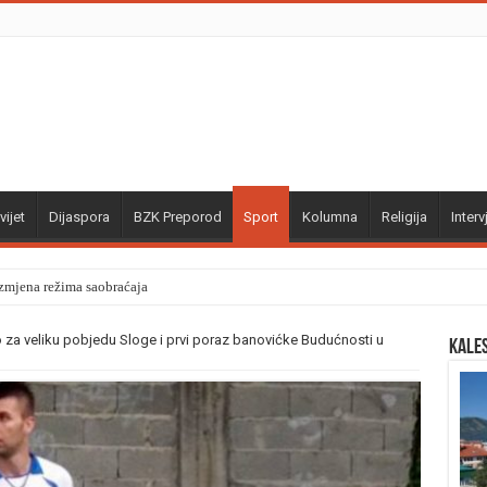
vijet
Dijaspora
BZK Preporod
Sport
Kolumna
Religija
Interv
izmjena režima saobraćaja
za veliku pobjedu Sloge i prvi poraz banovićke Budućnosti u
Kale