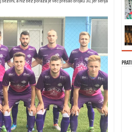
 sezoni, a niz bez poraza je već prešao brojku 30, jer serija
Prati