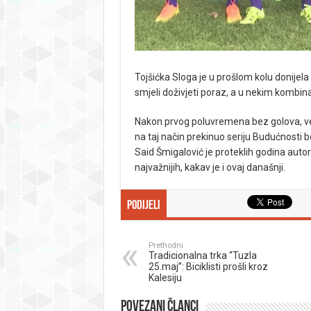
Tojšićka Sloga je u prošlom kolu donijela
smjeli doživjeti poraz, a u nekim kombina
Nakon prvog poluvremena bez golova, velik
na taj način prekinuo seriju Budućnosti 
Said Šmigalović je proteklih godina autor n
najvažnijih, kakav je i ovaj današnji.
Podijeli
Prethodni
Tradicionalna trka “Tuzla
25.maj”: Biciklisti prošli kroz
Kalesiju
Povezani članci