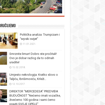
oručujemo
Politička analiza: Trumpizam i
“srpski svijet”
11.01.2021.
Smrznite limun! Dobro ste pročitali!
Ovo je dobar razlog da to odmah
uradite!
15.02.2018.
Umjesto nekrologija: Kratko slovo o
Taljiću, Ibrišimoviću, Krleži…
12.10.2017.
DIREKTOR “MERCEDESA” PREDVIĐA
BUDUĆNOST “Nećemo imati vozačke,
živećemo 100 godina i sami ćemo
praviti SVOJE CIPELE”