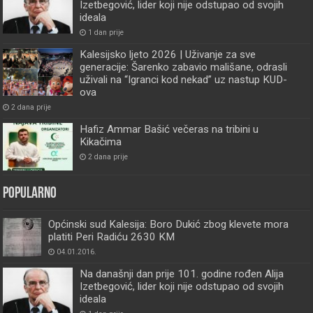
Izetbegović, lider koji nije odstupao od svojih
ideala
1 dan prije
Kalesijsko ljeto 2026 | Uživanje za sve
generacije: Šarenko zabavio mališane, odrasli
uživali na “Igranci kod nekad” uz nastup KUD-
ova
2 dana prije
Hafiz Ammar Bašić večeras na tribini u
Kikačima
2 dana prije
Popularno
Općinski sud Kalesija: Boro Dukić zbog klevete mora
platiti Peri Radiću 2630 KM
04.01.2016.
Na današnji dan prije 101. godine rođen Alija
Izetbegović, lider koji nije odstupao od svojih
ideala