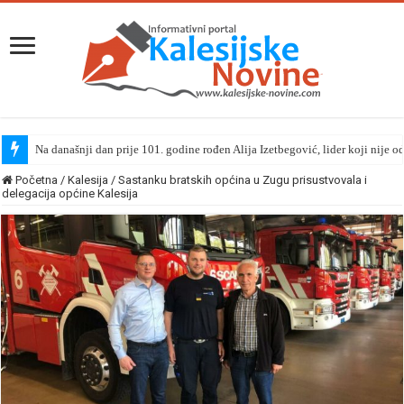
Na današnji dan prije 101. godine rođen Alija Izetbegović, lider koji nije o
Kalesijsko ljeto 2026 | Uživanje za sve generacije: Šarenko zabavio mališa
Početna
/
Kalesija
/
Sastanku bratskih općina u Zugu prisustvovala i
delegacija općine Kalesija