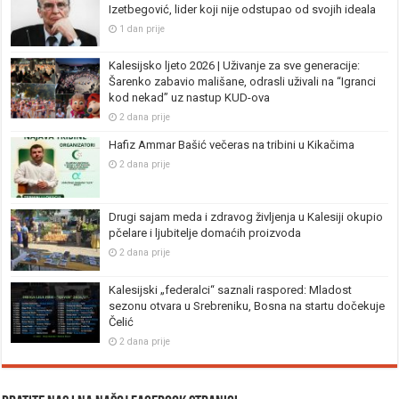
Izetbegović, lider koji nije odstupao od svojih ideala
1 dan prije
Kalesijsko ljeto 2026 | Uživanje za sve generacije:
Šarenko zabavio mališane, odrasli uživali na “Igranci
kod nekad” uz nastup KUD-ova
2 dana prije
Hafiz Ammar Bašić večeras na tribini u Kikačima
2 dana prije
Drugi sajam meda i zdravog življenja u Kalesiji okupio
pčelare i ljubitelje domaćih proizvoda
2 dana prije
Kalesijski „federalci“ saznali raspored: Mladost
sezonu otvara u Srebreniku, Bosna na startu dočekuje
Čelić
2 dana prije