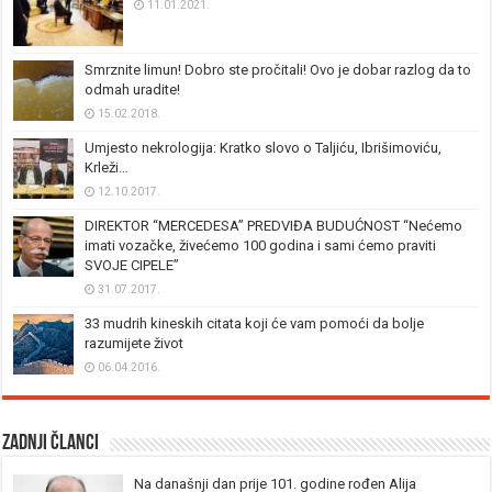
11.01.2021.
Smrznite limun! Dobro ste pročitali! Ovo je dobar razlog da to
odmah uradite!
15.02.2018.
Umjesto nekrologija: Kratko slovo o Taljiću, Ibrišimoviću,
Krleži…
12.10.2017.
DIREKTOR “MERCEDESA” PREDVIĐA BUDUĆNOST “Nećemo
imati vozačke, živećemo 100 godina i sami ćemo praviti
SVOJE CIPELE”
31.07.2017.
33 mudrih kineskih citata koji će vam pomoći da bolje
razumijete život
06.04.2016.
Zadnji članci
Na današnji dan prije 101. godine rođen Alija