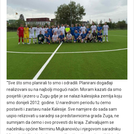
“Sve što smo planirali to smo i odradili. Planirani događaji
realizovani su na najbolji mogući način. Moram kazati da smo
posjetili i jezero u Zugu gdje je se nalazi kalesijska zemlja koju
smo donijeli 2012. godine. U narednom periodu tu ćemo
postaviti i zastavu naše Kalesije. Sve namjere do sada sam
uspio relizovati u saradnji sa predstavnicima grada Zuga, ne
sumnjam da ćemo i ovo provesti do kraja. Zahvaljujem se
načelniku općine Nerminu Mujkanoviću i njegovom saradniku