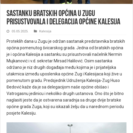
Sastanku bratskih općina u Zugu
prisustvovala i delegacija općine Kalesija
05.05.2025.
Kalesija
Proteklih dana u Zugu je održan sastanak predstavnika bratskih
općina pomenutog švicarskog grada. Jedna od bratskih općina
je i općina Kalesija a sastanku su prisustvovali načelnik Nermin
Mujkanović i v.d. sekretar Mirsad Halilović. Osim sastanka
održano je niz drugih događaja među kojima je i prijateljska
utakmica između uposlenika općine Zug i Kalesijaca koji žive u
pomenutom gradu. Predsjednik Udruženja Kalesija-Zug Huso
Đedović kaže da je sa delegacijom naše općine obišao i
Vatrogasnu jedinicu i nekoliko drugih ustanova. Ono što je bitno
naglasiti jeste da je ostvarena saradnja sa druge dvije bratske
općine grada Zuga, koji su iskazali želju da u narednom periodu
posjete Kalesiju.