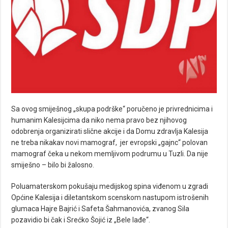
Sa ovog smiješnog „skupa podrške“ poručeno je privrednicima i
humanim Kalesijcima da niko nema pravo bez njihovog
odobrenja organizirati slične akcije i da Domu zdravlja Kalesija
ne treba nikakav novi mamograf, jer evropski „gajnc“ polovan
mamograf čeka u nekom memljivom podrumu u Tuzli. Da nije
smiješno – bilo bi žalosno.
Poluamaterskom pokušaju medijskog spina viđenom u zgradi
Općine Kalesija i diletantskom scenskom nastupom istrošenih
glumaca Hajre Bajrić i Safeta Šahmanovića, zvanog Sila
pozavidio bi čak i Srećko Šojić iz „Bele lađe“.