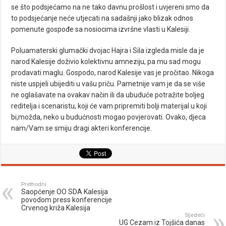
se što podsjećamo na ne tako davnu prošlost i uvjereni smo da
to podsjećanje neće utjecati na sadašnji jako blizak odnos
pomenute gospođe sa nosiocima izvršne vlasti u Kalesiji.
Poluamaterski glumački dvojac Hajra i Sila izgleda misle da je
narod Kalesije doživio kolektivnu amneziju, pa mu sad mogu
prodavati maglu. Gospodo, narod Kalesije vas je pročitao. Nikoga
niste uspjeli ubijediti u vašu priču. Pametnije vam je da se više
ne oglašavate na ovakav način ili da ubuduće potražite boljeg
reditelja i scenaristu, koji će vam pripremiti bolji materijal u koji
bi,možda, neko u budućnosti mogao povjerovati. Ovako, djeca
nam/Vam se smiju dragi akteri konferencije.
Prethodni
Saopćenje OO SDA Kalesija
povodom press konferencije
Crvenog križa Kalesija
Sljedeći
UG Cezam iz Tojšića danas