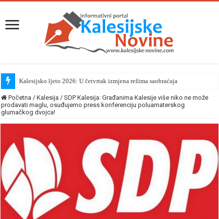
Kalesijsko ljeto 2026: U četvrtak izmjena režima saobraćaja
Početna
/
Kalesija
/
SDP Kalesija: Građanima Kalesije više niko ne može
prodavati maglu, osuđujemo press konferenciju poluamaterskog
glumačkog dvojca!