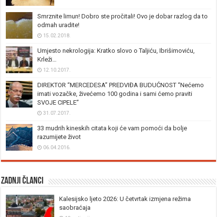
Smrznite limun! Dobro ste pročitali! Ovo je dobar razlog da to
odmah uradite!
15.02.2018.
Umjesto nekrologija: Kratko slovo o Taljiću, Ibrišimoviću,
Krleži…
12.10.2017.
DIREKTOR “MERCEDESA” PREDVIĐA BUDUĆNOST “Nećemo
imati vozačke, živećemo 100 godina i sami ćemo praviti
SVOJE CIPELE”
31.07.2017.
33 mudrih kineskih citata koji će vam pomoći da bolje
razumijete život
06.04.2016.
Zadnji članci
Kalesijsko ljeto 2026: U četvrtak izmjena režima
saobraćaja