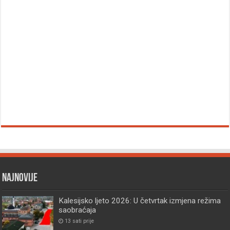
Najnovije
Kalesijsko ljeto 2026: U četvrtak izmjena režima
saobraćaja
13 sati prije