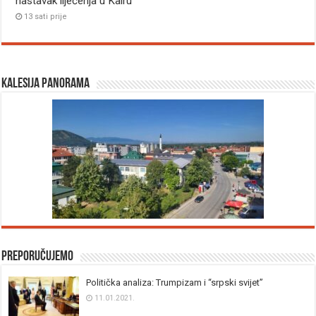
nastavak liječenja u Kairu
13 sati prije
Kalesija panorama
Preporučujemo
Politička analiza: Trumpizam i “srpski svijet”
11.01.2021.