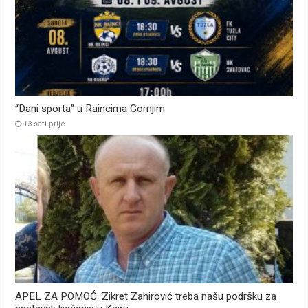
“Dani sporta” u Raincima Gornjim
13 sati prije
APEL ZA POMOĆ: Zikret Zahirović treba našu podršku za