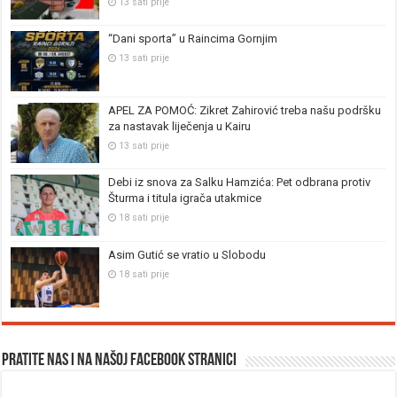
13 sati prije
“Dani sporta” u Raincima Gornjim
13 sati prije
APEL ZA POMOĆ: Zikret Zahirović treba našu podršku
za nastavak liječenja u Kairu
13 sati prije
Debi iz snova za Salku Hamzića: Pet odbrana protiv
Šturma i titula igrača utakmice
18 sati prije
Asim Gutić se vratio u Slobodu
18 sati prije
Pratite nas i na našoj facebook stranici