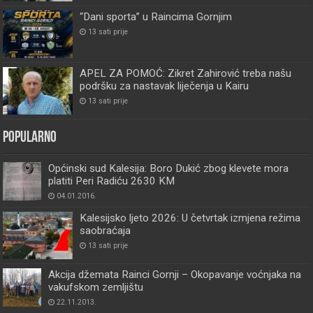
“Dani sporta” u Raincima Gornjim
13 sati prije
APEL ZA POMOĆ: Zikret Zahirović treba našu
podršku za nastavak liječenja u Kairu
13 sati prije
Popularno
Općinski sud Kalesija: Boro Dukić zbog klevete mora
platiti Peri Radiću 2630 KM
04.01.2016.
Kalesijsko ljeto 2026: U četvrtak izmjena režima
saobraćaja
13 sati prije
Akcija džemata Rainci Gornji – Okopavanje voćnjaka na
vakufskom zemljištu
22.11.2013.