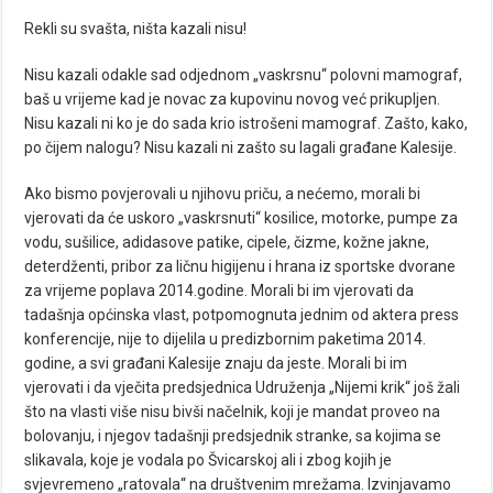
Rekli su svašta, ništa kazali nisu!
Nisu kazali odakle sad odjednom „vaskrsnu“ polovni mamograf,
baš u vrijeme kad je novac za kupovinu novog već prikupljen.
Nisu kazali ni ko je do sada krio istrošeni mamograf. Zašto, kako,
po čijem nalogu? Nisu kazali ni zašto su lagali građane Kalesije.
Ako bismo povjerovali u njihovu priču, a nećemo, morali bi
vjerovati da će uskoro „vaskrsnuti“ kosilice, motorke, pumpe za
vodu, sušilice, adidasove patike, cipele, čizme, kožne jakne,
deterdženti, pribor za ličnu higijenu i hrana iz sportske dvorane
za vrijeme poplava 2014.godine. Morali bi im vjerovati da
tadašnja općinska vlast, potpomognuta jednim od aktera press
konferencije, nije to dijelila u predizbornim paketima 2014.
godine, a svi građani Kalesije znaju da jeste. Morali bi im
vjerovati i da vječita predsjednica Udruženja „Nijemi krik“ još žali
što na vlasti više nisu bivši načelnik, koji je mandat proveo na
bolovanju, i njegov tadašnji predsjednik stranke, sa kojima se
slikavala, koje je vodala po Švicarskoj ali i zbog kojih je
svjevremeno „ratovala“ na društvenim mrežama. Izvinjavamo