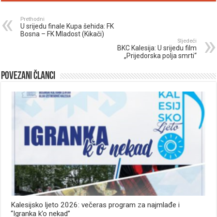
Prethodni
U srijedu finale Kupa šehida: FK
Bosna – FK Mladost (Kikači)
Sljedeći
BKC Kalesija: U srijedu film
„Prijedorska polja smrti“
Povezani članci
Kalesijsko ljeto 2026: večeras program za najmlađe i
“Igranka k’o nekad”