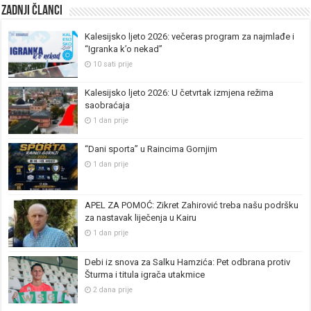
Zadnji članci
Kalesijsko ljeto 2026: večeras program za najmlađe i
“Igranka k’o nekad”
10 sati prije
Kalesijsko ljeto 2026: U četvrtak izmjena režima
saobraćaja
1 dan prije
“Dani sporta” u Raincima Gornjim
1 dan prije
APEL ZA POMOĆ: Zikret Zahirović treba našu podršku
za nastavak liječenja u Kairu
1 dan prije
Debi iz snova za Salku Hamzića: Pet odbrana protiv
Šturma i titula igrača utakmice
2 dana prije