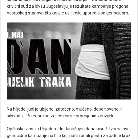
krivični sud za bivšu Jugoslaviju je rezultate kampanje progona
nesrpskog stanovništa koja je uslijedila uporedio sa genocidom.
Na hiljade ljudi je ubijeno, zatočeno, mučeno, deportovano ili
silovano, i Prijedor kao zajednica se promijenio zauvijek.
Općinske vlasti u Prijedoru do današnjeg dana nisu žrtvama ove
genocidne kampanje na bilo koji način odali poštu za patnje kroz