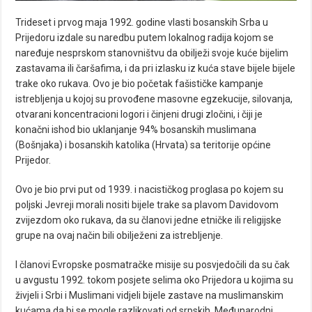
Trideset i prvog maja 1992. godine vlasti bosanskih Srba u
Prijedoru izdale su naredbu putem lokalnog radija kojom se
naređuje nesprskom stanovništvu da obilježi svoje kuće bijelim
zastavama ili čaršafima, i da pri izlasku iz kuća stave bijele bijele
trake oko rukava. Ovo je bio početak fašističke kampanje
istrebljenja u kojoj su provođene masovne egzekucije, silovanja,
otvarani koncentracioni logori i činjeni drugi zločini, i čiji je
konačni ishod bio uklanjanje 94% bosanskih muslimana
(Bošnjaka) i bosanskih katolika (Hrvata) sa teritorije općine
Prijedor.
Ovo je bio prvi put od 1939. i nacističkog proglasa po kojem su
poljski Jevreji morali nositi bijele trake sa plavom Davidovom
zvijezdom oko rukava, da su članovi jedne etničke ili religijske
grupe na ovaj način bili obilježeni za istrebljenje.
I članovi Evropske posmatračke misije su posvjedočili da su čak
u avgustu 1992. tokom posjete selima oko Prijedora u kojima su
živjeli i Srbi i Muslimani vidjeli bijele zastave na muslimanskim
kućama da bi se mogle razlikovati od srpskih. Međunarodni