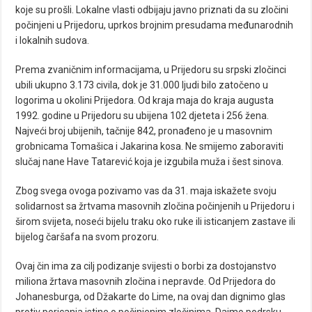
koje su prošli. Lokalne vlasti odbijaju javno priznati da su zločini
počinjeni u Prijedoru, uprkos brojnim presudama međunarodnih
i lokalnih sudova.
Prema zvaničnim informacijama, u Prijedoru su srpski zločinci
ubili ukupno 3.173 civila, dok je 31.000 ljudi bilo zatočeno u
logorima u okolini Prijedora. Od kraja maja do kraja augusta
1992. godine u Prijedoru su ubijena 102 djeteta i 256 žena.
Najveći broj ubijenih, tačnije 842, pronađeno je u masovnim
grobnicama Tomašica i Jakarina kosa. Ne smijemo zaboraviti
slučaj nane Have Tatarević koja je izgubila muža i šest sinova.
Zbog svega ovoga pozivamo vas da 31. maja iskažete svoju
solidarnost sa žrtvama masovnih zločina počinjenih u Prijedoru i
širom svijeta, noseći bijelu traku oko ruke ili isticanjem zastave ili
bijelog čaršafa na svom prozoru.
Ovaj čin ima za cilj podizanje svijesti o borbi za dostojanstvo
miliona žrtava masovnih zločina i nepravde. Od Prijedora do
Johanesburga, od Džakarte do Lime, na ovaj dan dignimo glas