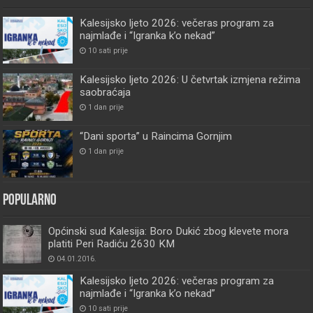
Kalesijsko ljeto 2026: večeras program za
najmlađe i “Igranka k’o nekad”
10 sati prije
Kalesijsko ljeto 2026: U četvrtak izmjena režima
saobraćaja
1 dan prije
“Dani sporta” u Raincima Gornjim
1 dan prije
Popularno
Općinski sud Kalesija: Boro Dukić zbog klevete mora
platiti Peri Radiću 2630 KM
04.01.2016.
Kalesijsko ljeto 2026: večeras program za
najmlađe i “Igranka k’o nekad”
10 sati prije