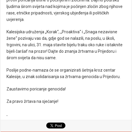
protiv poricanja istine o počinjenim zločinima. Dajmo podrsku
ljudima širom svijeta nad kojima je počinjen zločin zbog njihove
rase, etničke pripadnosti, vjerskog ubjeđenja ili političkih
uvjerenja.
Kalesijska udruženja „Korak“, „Proaktiva“ i „Snaga nezavisne
žene“ pozivaju vas da, gdje god se nalazili, na poslu, u školi,
trgovini, na ulici, 31. maja stavite bijelu traku oko ruke i istaknite
bijeli čaršaf na prozor! Dajte do znanja žrtvama u Prijedoru i
širom svijeta da nisu same.
Poslije podne-namaza će se organizirati šetnja kroz centar
Kalesije, u znak solidarisanja sa žrtvama genocida u Prijedoru.
Zaustavimo poricanje genocida!
Za pravo žrtava na sjećanje!