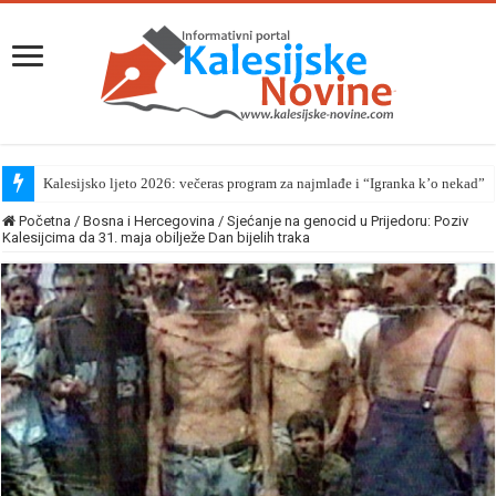
Kalesijsko ljeto 2026: večeras program za najmlađe i “Igranka k’o nekad”
Početna
/
Bosna i Hercegovina
/
Sjećanje na genocid u Prijedoru: Poziv
Kalesijcima da 31. maja obilježe Dan bijelih traka