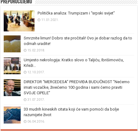
Preporučujemo
Politička analiza: Trumpizam i “srpski svijet”
11.01.2021.
Smrznite limun! Dobro ste pročitali! Ovo je dobar razlog da to
odmah uradite!
15.02.2018.
Umjesto nekrologija: Kratko slovo o Taljiću, Ibrišimoviću,
Krleži…
12.10.2017.
DIREKTOR “MERCEDESA” PREDVIĐA BUDUĆNOST “Nećemo
imati vozačke, živećemo 100 godina i sami ćemo praviti
SVOJE CIPELE”
31.07.2017.
33 mudrih kineskih citata koji će vam pomoći da bolje
razumijete život
06.04.2016.