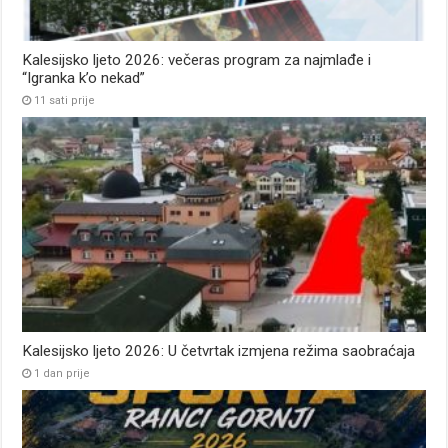
Kalesijsko ljeto 2026: večeras program za najmlađe i
“Igranka k’o nekad”
11 sati prije
Kalesijsko ljeto 2026: U četvrtak izmjena režima saobraćaja
1 dan prije