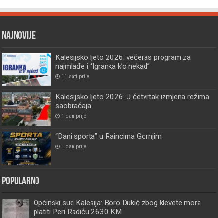
Najnovije
Kalesijsko ljeto 2026: večeras program za
najmlađe i “Igranka k’o nekad”
11 sati prije
Kalesijsko ljeto 2026: U četvrtak izmjena režima
saobraćaja
1 dan prije
“Dani sporta” u Raincima Gornjim
1 dan prije
Popularno
Općinski sud Kalesija: Boro Dukić zbog klevete mora
platiti Peri Radiću 2630 KM