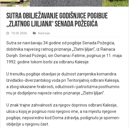
Sutra obilježavanje godišnjice pogibije
„Zlatnog ljiljana“ Senada Požegića
10.05.2026.
Kalesija
Sutra se navršavaju 34 godine od pogibije Senada Požegića,
dobitnika najvećeg ratnog priznanja „Zlatni ljiljan“, iz Rainaca
Donjih. Senad Požegić, sin Osmana i Fatime, poginuo je 11. maja
1992. godine tokom borbi za odbranu Kalesije.
U trenutku pogibije obavljao je dužnost zamjenika komandira
Izviđačko-diverzantskog voda pri Teritorijalnoj odbrani Kalesija,
a zbog iskazane hrabrosti, odlučnosti i patriotizma posthumno
mu je dodijeljeno najveće ratno priznanje „Zlatni ljiljan“.
U znak trajne zahvalnosti za njegov doprinos odbrani Kalesije,
ulica u kojoj je poginuo nosi njegovo ime, a na mjestu njegove
pogibije, neposredno kod Doma zdravlja, podignuto je spomen-
obilježje u njegovu čast.