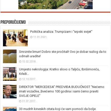
Preporučujemo
Politička analiza: Trumpizam i “srpski svijet”
11.01.2021.
Smrznite limun! Dobro ste pročitali! Ovo je dobar razlog da to
odmah uradite!
15.02.2018.
Umjesto nekrologija: Kratko slovo o Taljiću, Ibrišimoviću,
Krleži…
12.10.2017.
DIREKTOR “MERCEDESA” PREDVIĐA BUDUĆNOST “Nećemo
imati vozačke, živećemo 100 godina i sami ćemo praviti
SVOJE CIPELE”
31.07.2017.
33 mudrih kineskih citata koji će vam pomoći da bolje