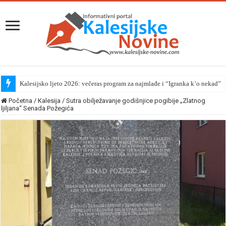
Kalesijsko ljeto 2026: večeras program za najmlađe i “Igranka k’o nekad”
Početna
/
Kalesija
/
Sutra obilježavanje godišnjice pogibije „Zlatnog
ljiljana“ Senada Požegića