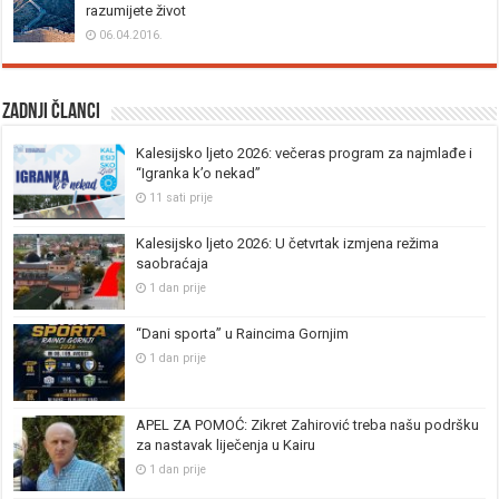
razumijete život
06.04.2016.
Zadnji članci
Kalesijsko ljeto 2026: večeras program za najmlađe i
“Igranka k’o nekad”
11 sati prije
Kalesijsko ljeto 2026: U četvrtak izmjena režima
saobraćaja
1 dan prije
“Dani sporta” u Raincima Gornjim
1 dan prije
APEL ZA POMOĆ: Zikret Zahirović treba našu podršku
za nastavak liječenja u Kairu
1 dan prije