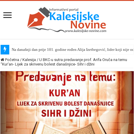
Na današnji dan prije 101. godine rođen Alija Izetbegović, lider koji nije o
Početna
/
Kalesija
/
U BKC-u sutra predavanje prof. Arifa Oruča na temu
“Kur'an- Lijek za skrivenu bolest današnjice- Sihr i džini