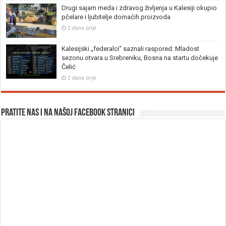
Drugi sajam meda i zdravog življenja u Kalesiji okupio
pčelare i ljubitelje domaćih proizvoda
2 dana prije
Kalesijski „federalci“ saznali raspored: Mladost
sezonu otvara u Srebreniku, Bosna na startu dočekuje
Čelić
2 dana prije
Pratite nas i na našoj facebook stranici