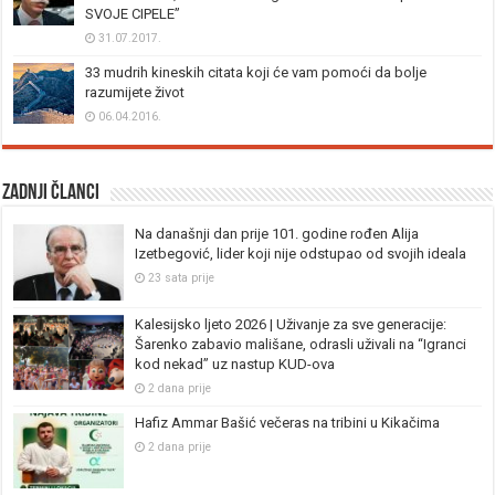
SVOJE CIPELE”
31.07.2017.
33 mudrih kineskih citata koji će vam pomoći da bolje
razumijete život
06.04.2016.
Zadnji članci
Na današnji dan prije 101. godine rođen Alija
Izetbegović, lider koji nije odstupao od svojih ideala
23 sata prije
Kalesijsko ljeto 2026 | Uživanje za sve generacije:
Šarenko zabavio mališane, odrasli uživali na “Igranci
kod nekad” uz nastup KUD-ova
2 dana prije
Hafiz Ammar Bašić večeras na tribini u Kikačima
2 dana prije