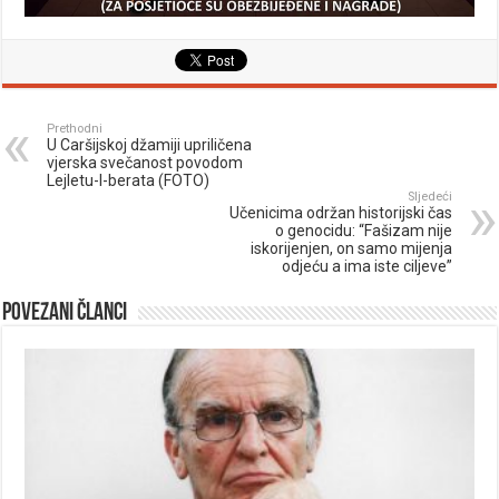
Prethodni
U Caršijskoj džamiji upriličena
vjerska svečanost povodom
Lejletu-l-berata (FOTO)
Sljedeći
Učenicima održan historijski čas
o genocidu: “Fašizam nije
iskorijenjen, on samo mijenja
odjeću a ima iste ciljeve”
Povezani članci