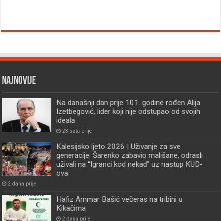
Najnovije
Na današnji dan prije 101. godine rođen Alija
Izetbegović, lider koji nije odstupao od svojih
ideala
23 sata prije
Kalesijsko ljeto 2026 | Uživanje za sve
generacije: Šarenko zabavio mališane, odrasli
uživali na “Igranci kod nekad” uz nastup KUD-
ova
2 dana prije
Hafiz Ammar Bašić večeras na tribini u
Kikačima
2 dana prije