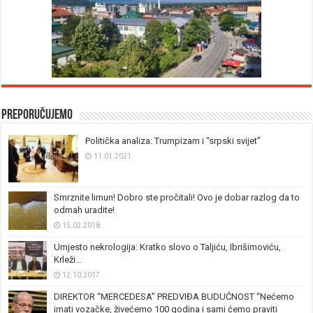
Preporučujemo
Politička analiza: Trumpizam i “srpski svijet”
11.01.2021.
Smrznite limun! Dobro ste pročitali! Ovo je dobar razlog da to
odmah uradite!
15.02.2018.
Umjesto nekrologija: Kratko slovo o Taljiću, Ibrišimoviću,
Krleži…
12.10.2017.
DIREKTOR “MERCEDESA” PREDVIĐA BUDUĆNOST “Nećemo
imati vozačke, živećemo 100 godina i sami ćemo praviti