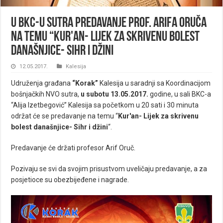
U BKC-u sutra predavanje prof. Arifa Oruča
na temu “Kur'an- Lijek za skrivenu bolest
današnjice- Sihr i džini
12.05.2017.
Kalesija
Udruženja građana
“Korak”
Kalesija u saradnji sa Koordinacijom
bošnjačkih NVO sutra,
u subotu 13.05.2017.
godine, u sali BKC-a
“Alija Izetbegović” Kalesija sa početkom u 20 sati i 30 minuta
održat će se predavanje na temu “
Kur'an- Lijek za skrivenu
bolest današnjice- Sihr i džini
“.
Predavanje će držati profesor Arif Oruč.
Pozivaju se svi da svojim prisustvom uveličaju predavanje, a za
posjetioce su obezbijeđene i nagrade.