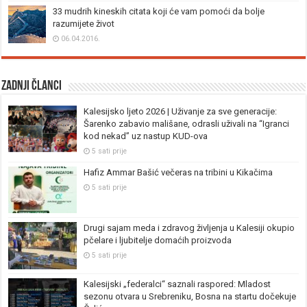
33 mudrih kineskih citata koji će vam pomoći da bolje
razumijete život
06.04.2016.
Zadnji članci
Kalesijsko ljeto 2026 | Uživanje za sve generacije:
Šarenko zabavio mališane, odrasli uživali na “Igranci
kod nekad” uz nastup KUD-ova
5 sati prije
Hafiz Ammar Bašić večeras na tribini u Kikačima
5 sati prije
Drugi sajam meda i zdravog življenja u Kalesiji okupio
pčelare i ljubitelje domaćih proizvoda
5 sati prije
Kalesijski „federalci“ saznali raspored: Mladost
sezonu otvara u Srebreniku, Bosna na startu dočekuje