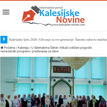
Kalesijsko ljeto 2026 | Uživanje za sve generacije: Šarenko zabavio mališa
Početna
/
Kalesija
/
U džematima Šeher i Kikači održani prigodni
ramazanski programi i predavanja za žene