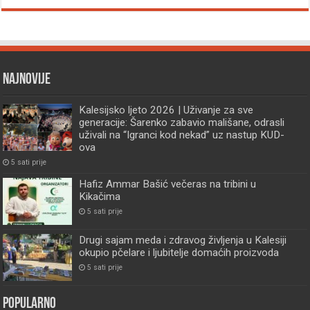
Najnovije
Kalesijsko ljeto 2026 | Uživanje za sve
generacije: Šarenko zabavio mališane, odrasli
uživali na “Igranci kod nekad” uz nastup KUD-
ova
5 sati prije
Hafiz Ammar Bašić večeras na tribini u
Kikačima
5 sati prije
Drugi sajam meda i zdravog življenja u Kalesiji
okupio pčelare i ljubitelje domaćih proizvoda
5 sati prije
Popularno