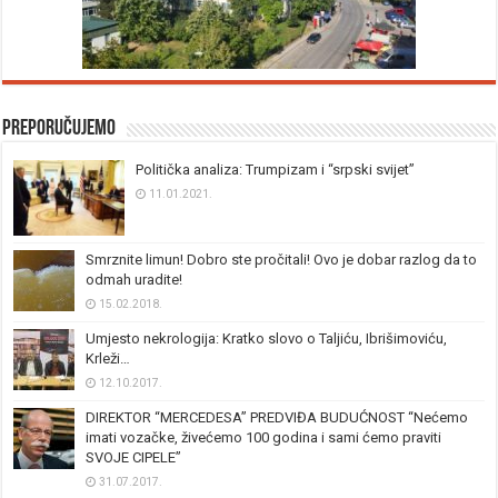
Preporučujemo
Politička analiza: Trumpizam i “srpski svijet”
11.01.2021.
Smrznite limun! Dobro ste pročitali! Ovo je dobar razlog da to
odmah uradite!
15.02.2018.
Umjesto nekrologija: Kratko slovo o Taljiću, Ibrišimoviću,
Krleži…
12.10.2017.
DIREKTOR “MERCEDESA” PREDVIĐA BUDUĆNOST “Nećemo
imati vozačke, živećemo 100 godina i sami ćemo praviti
SVOJE CIPELE”
31.07.2017.