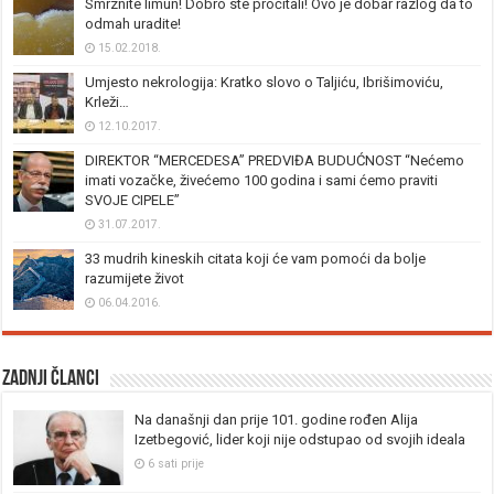
Smrznite limun! Dobro ste pročitali! Ovo je dobar razlog da to
odmah uradite!
15.02.2018.
Umjesto nekrologija: Kratko slovo o Taljiću, Ibrišimoviću,
Krleži…
12.10.2017.
DIREKTOR “MERCEDESA” PREDVIĐA BUDUĆNOST “Nećemo
imati vozačke, živećemo 100 godina i sami ćemo praviti
SVOJE CIPELE”
31.07.2017.
33 mudrih kineskih citata koji će vam pomoći da bolje
razumijete život
06.04.2016.
Zadnji članci
Na današnji dan prije 101. godine rođen Alija
Izetbegović, lider koji nije odstupao od svojih ideala
6 sati prije