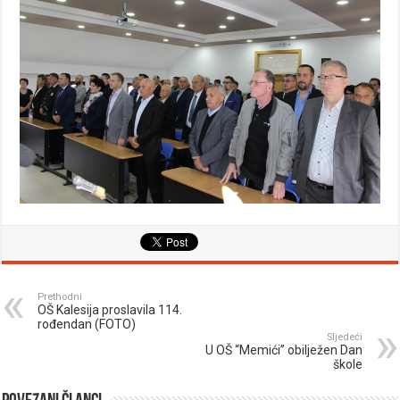
Prethodni
OŠ Kalesija proslavila 114.
rođendan (FOTO)
Sljedeći
U OŠ “Memići” obilježen Dan
škole