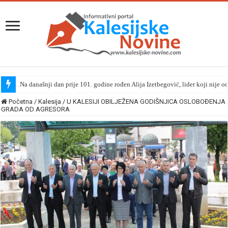
Na današnji dan prije 101. godine rođen Alija Izetbegović, lider koji nije o
Kalesijsko ljeto 2026 | Uživanje za sve generacije: Šarenko zabavio mališa
Početna
/
Kalesija
/
U KALESIJI OBILJEŽENA GODIŠNJICA OSLOBOĐENJA
GRADA OD AGRESORA