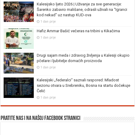
Kalesijsko ljeto 2026 | Uživanje za sve generacije:
Šarenko zabavio mališane, odrasli uživali na “Igranci
kod nekad” uz nastup KUD-ova
1 dan prije
Hafiz Ammar Bašić večeras na tribini u Kikačima
1 dan prije
Drugi sajam meda i zdravog življenja u Kalesiji okupio
pčelare i ljubitelje domaćih proizvoda
1 dan prije
Kalesijski „federalci“ saznali raspored: Mladost
sezonu otvara u Srebreniku, Bosna na startu dočekuje
Čelić
1 dan prije
Pratite nas i na našoj facebook stranici