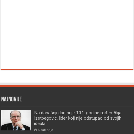
Najnovije
Na današnji dan prije 101. godine rođen Alija
Izetbegović, lider koji nije odstupao od svojih
ideala
6 sati prije