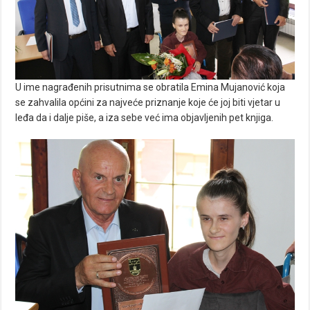
U ime nagrađenih prisutnima se obratila Emina Mujanović koja
se zahvalila općini za najveće priznanje koje će joj biti vjetar u
leđa da i dalje piše, a iza sebe već ima objavljenih pet knjiga.