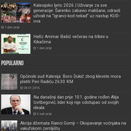
Kalesijsko ljeto 2026 | Uživanje za sve
generacije: Šarenko zabavio mališane, odrasli
uživali na “Igranci kod nekad” uz nastup KUD-
ova
1 dan prije
Hafiz Ammar Bašić večeras na tribini u
Kikačima
1 dan prije
Popularno
Općinski sud Kalesija: Boro Dukić zbog klevete mora
platiti Peri Radiću 2630 KM
04.01.2016.
Na današnji dan prije 101. godine rođen Alija
Izetbegović, lider koji nije odstupao od svojih
ideala
6 sati prije
Akcija džemata Rainci Gornji – Okopavanje voćnjaka na
vakufskom zemljištu