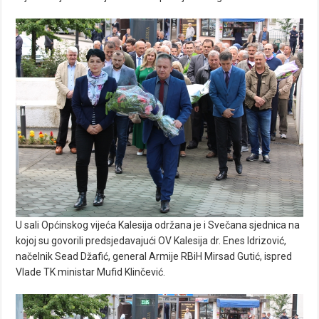
U sali Općinskog vijeća Kalesija održana je i Svečana sjednica na
kojoj su govorili predsjedavajući OV Kalesija dr. Enes Idrizović,
načelnik Sead Džafić, general Armije RBiH Mirsad Gutić, ispred
Vlade TK ministar Mufid Klinčević.