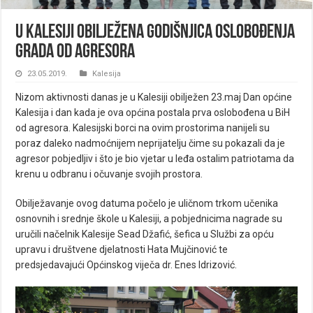
U KALESIJI OBILJEŽENA GODIŠNJICA OSLOBOĐENJA
GRADA OD AGRESORA
23.05.2019.
Kalesija
Nizom aktivnosti danas je u Kalesiji obilježen 23.maj Dan općine
Kalesija i dan kada je ova općina postala prva oslobođena u BiH
od agresora. Kalesijski borci na ovim prostorima nanijeli su
poraz daleko nadmoćnijem neprijatelju čime su pokazali da je
agresor pobjedljiv i što je bio vjetar u leđa ostalim patriotama da
krenu u odbranu i očuvanje svojih prostora.
Obilježavanje ovog datuma počelo je uličnom trkom učenika
osnovnih i srednje škole u Kalesiji, a pobjednicima nagrade su
uručili načelnik Kalesije Sead Džafić, šefica u Službi za opću
upravu i društvene djelatnosti Hata Mujčinović te
predsjedavajući Općinskog viječa dr. Enes Idrizović.