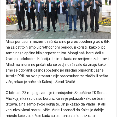
Mi sa ponosom možemo reći da smo prvi oslobođeni grad u BiH,
na žalost to nismo u prethodnom periodu iskoristili kako bi po
tome naša općina bila prepoznatljiva. Mnogi naši borci dali su
živote za slobodnu Kalesiju i to im nikada ne smijemo zaboravit.
Mlađima moramo pričati šta se ovdje dešavalo da znaju kako
smo se odbranili časno i pošteno jer nijedan pripadnik časne
Armije RBiH sa ovih prostora nije procesuiran za zločin ili nešto
više, rekao je načelnik Kalesije Sead Džafić.
O bitnosti 23.maja govorio je i predsjednik Skupštine TK Senad
Alić koji je kazao da su borci iz Kalesije pokazali kako se brani
država, a ne samo svoje ognjište. On je kazao da Vlada TK ali i
veći nivoi vlasti moraju više učiniti i pomoći da Kalesija dobije
mjesto koje zaslužuje kada su u pitanju zasluge iz rata.