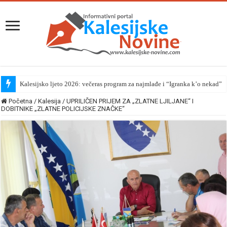
Kalesijsko ljeto 2026: večeras program za najmlađe i “Igranka k’o nekad”
Početna
/
Kalesija
/
UPRILIČEN PRIJEM ZA „ZLATNE LJILJANE“ I
DOBITNIKE „ZLATNE POLICIJSKE ZNAČKE“