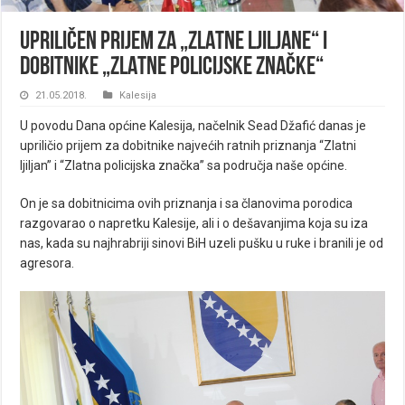
UPRILIČEN PRIJEM ZA „ZLATNE LJILJANE“ I
DOBITNIKE „ZLATNE POLICIJSKE ZNAČKE“
21.05.2018.
Kalesija
U povodu Dana općine Kalesija, načelnik Sead Džafić danas je
upriličio prijem za dobitnike najvećih ratnih priznanja “Zlatni
ljiljan” i “Zlatna policijska značka” sa područja naše općine.
On je sa dobitnicima ovih priznanja i sa članovima porodica
razgovarao o napretku Kalesije, ali i o dešavanjima koja su iza
nas, kada su najhrabriji sinovi BiH uzeli pušku u ruke i branili je od
agresora.