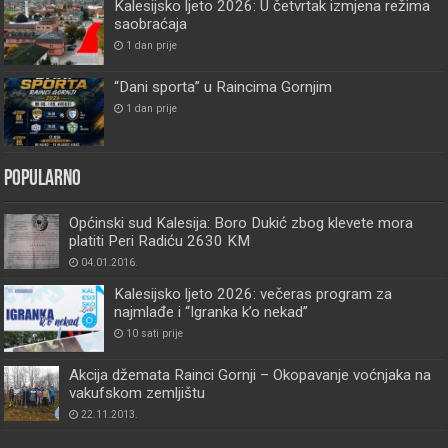
Kalesijsko ljeto 2026: U četvrtak izmjena režima
saobraćaja
1 dan prije
“Dani sporta” u Raincima Gornjim
1 dan prije
Popularno
Općinski sud Kalesija: Boro Dukić zbog klevete mora
platiti Peri Radiću 2630 KM
04.01.2016.
Kalesijsko ljeto 2026: večeras program za
najmlađe i “Igranka k’o nekad”
10 sati prije
Akcija džemata Rainci Gornji – Okopavanje voćnjaka na
vakufskom zemljištu
22.11.2013.