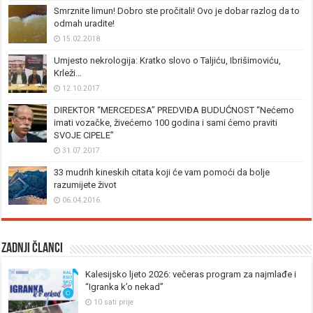
Smrznite limun! Dobro ste pročitali! Ovo je dobar razlog da to
odmah uradite!
15.02.2018.
Umjesto nekrologija: Kratko slovo o Taljiću, Ibrišimoviću,
Krleži…
12.10.2017.
DIREKTOR “MERCEDESA” PREDVIĐA BUDUĆNOST “Nećemo
imati vozačke, živećemo 100 godina i sami ćemo praviti
SVOJE CIPELE”
31.07.2017.
33 mudrih kineskih citata koji će vam pomoći da bolje
razumijete život
06.04.2016.
Zadnji članci
Kalesijsko ljeto 2026: večeras program za najmlađe i
“Igranka k’o nekad”
10 sati prije