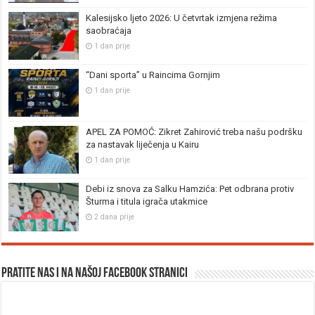
Kalesijsko ljeto 2026: U četvrtak izmjena režima
saobraćaja
1 dan prije
“Dani sporta” u Raincima Gornjim
1 dan prije
APEL ZA POMOĆ: Zikret Zahirović treba našu podršku
za nastavak liječenja u Kairu
1 dan prije
Debi iz snova za Salku Hamzića: Pet odbrana protiv
Šturma i titula igrača utakmice
2 dana prije
Pratite nas i na našoj facebook stranici