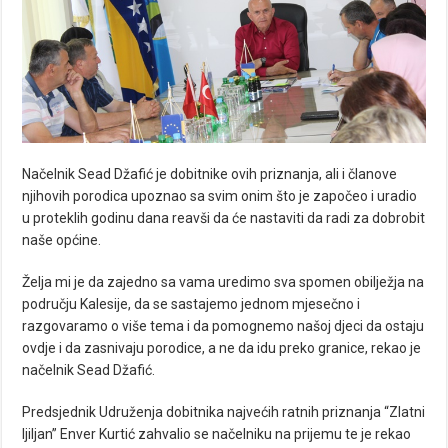
Načelnik Sead Džafić je dobitnike ovih priznanja, ali i članove
njihovih porodica upoznao sa svim onim što je započeo i uradio
u proteklih godinu dana reavši da će nastaviti da radi za dobrobit
naše općine.
Želja mi je da zajedno sa vama uredimo sva spomen obilježja na
području Kalesije, da se sastajemo jednom mjesečno i
razgovaramo o više tema i da pomognemo našoj djeci da ostaju
ovdje i da zasnivaju porodice, a ne da idu preko granice, rekao je
načelnik Sead Džafić.
Predsjednik Udruženja dobitnika najvećih ratnih priznanja “Zlatni
ljiljan” Enver Kurtić zahvalio se načelniku na prijemu te je rekao