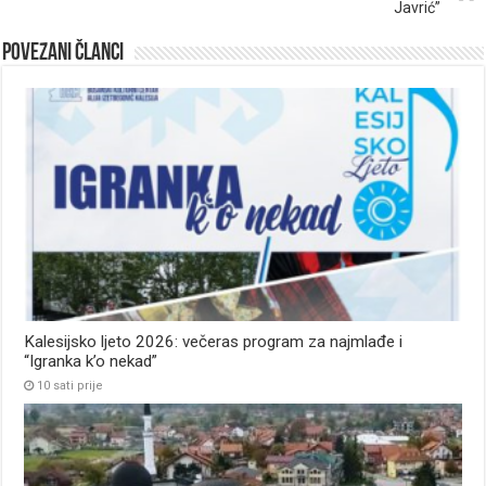
Javrić”
Povezani članci
Kalesijsko ljeto 2026: večeras program za najmlađe i
“Igranka k’o nekad”
10 sati prije