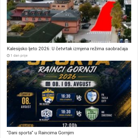
Kalesijsko ljeto 2026: U četvrtak izmjena režima saobraćaja
1 dan prije
“Dani sporta” u Raincima Gornjim