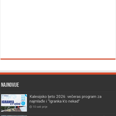
Najnovije
Kalesijsko ljeto 2026: večeras program za
najmlađe i “Igranka k’o nekad”
10 sati prije