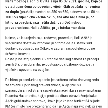
Na famoznoj sjednici OV Kalesija 05.07.2021. godine, koja će
ostati upamćena po povećanu vijećničkih paušala i dnevnica
za duplo
(paušali povećani sa 350 na 650, a dnevnice sa 50 na
100 KM),
vijećnička većina okupljena oko načelnika je, po
hitnoj proceduri, razriješila dužnosti Općinskog
pravobranioca, Halila Aščića, prije isteka mandata
.
Naime, za istu sjednicu, u redovnoj proceduri, Halil Aščić je
vijećnicima dostavio informaciju o tome da je Ustavni sud
dostavio i podsjetio na Odluku o zabrani raspodjele/prodaje
državne imovine.
Pošto je na istoj sjednici OV trebalo dati saglasnost za prodaju
zemljišta, pravobranilac je postupio po službenoj dužnosti i
vijećnike upozorio na ovaj čin.
Po hitnoj proceduri na sjednici je uvrštena tačka dnevnog reda
za smjenu Općinskog pravobranioca, a vijećnici su
izmanipulisani od strane savjetnika načelnika za pravna pitanja,
Rusmira Hasanovića, koji je pročitao šturo obrazloženje kako
Aščić gubi sudske sporove, i kako je je koštao budžet 54 hiljade
KM (osim što nije prezentirano da li je Aščić napravio neki pravni