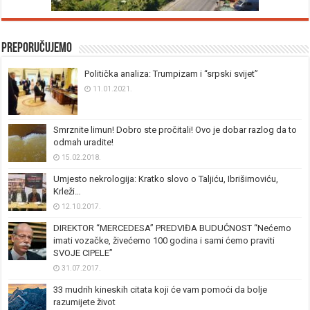
Preporučujemo
Politička analiza: Trumpizam i “srpski svijet”
11.01.2021.
Smrznite limun! Dobro ste pročitali! Ovo je dobar razlog da to
odmah uradite!
15.02.2018.
Umjesto nekrologija: Kratko slovo o Taljiću, Ibrišimoviću,
Krleži…
12.10.2017.
DIREKTOR “MERCEDESA” PREDVIĐA BUDUĆNOST “Nećemo
imati vozačke, živećemo 100 godina i sami ćemo praviti
SVOJE CIPELE”
31.07.2017.
33 mudrih kineskih citata koji će vam pomoći da bolje
razumijete život