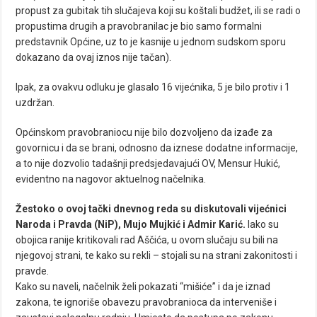
propust za gubitak tih slučajeva koji su koštali budžet, ili se radi o
propustima drugih a pravobranilac je bio samo formalni
predstavnik Općine, uz to je kasnije u jednom sudskom sporu
dokazano da ovaj iznos nije tačan).
Ipak, za ovakvu odluku je glasalo 16 vijećnika, 5 je bilo protiv i 1
uzdržan.
Općinskom pravobraniocu nije bilo dozvoljeno da izađe za
govornicu i da se brani, odnosno da iznese dodatne informacije,
a to nije dozvolio tadašnji predsjedavajući OV, Mensur Hukić,
evidentno na nagovor aktuelnog načelnika.
Žestoko o ovoj tački dnevnog reda su diskutovali vijećnici
Naroda i Pravda (NiP), Mujo Mujkić i Admir Karić.
Iako su
obojica ranije kritikovali rad Aščića, u ovom slučaju su bili na
njegovoj strani, te kako su rekli – stojali su na strani zakonitosti i
pravde.
Kako su naveli, načelnik želi pokazati “mišiće” i da je iznad
zakona, te ignoriše obavezu pravobranioca da interveniše i