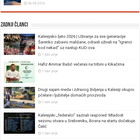
06.04.2016.
Zadnji članci
Kalesijsko ljeto 2026 | Uživanje za sve generacije:
Šarenko zabavio mališane, odrasli uživali na “Igranci
kod nekad” uz nastup KUD-ova
1 dan prije
Hafiz Ammar Bašić večeras na tribini u Kikačima
1 dan prije
Drugi sajam meda i zdravog življenja u Kalesiji okupio
pčelare i ljubitelje domaćih proizvoda
1 dan prije
Kalesijski „federalci“ saznali raspored: Mladost
sezonu otvara u Srebreniku, Bosna na startu dočekuje
Čelić
1 dan prije