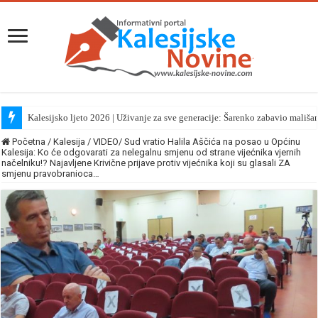
Kalesijsko ljeto 2026 | Uživanje za sve generacije: Šarenko zabavio mališa
Početna
/
Kalesija
/
VIDEO/ Sud vratio Halila Aščića na posao u Općinu
Kalesija: Ko će odgovarati za nelegalnu smjenu od strane vijećnika vjernih
načelniku!? Najavljene Krivične prijave protiv vijećnika koji su glasali ZA
smjenu pravobranioca…