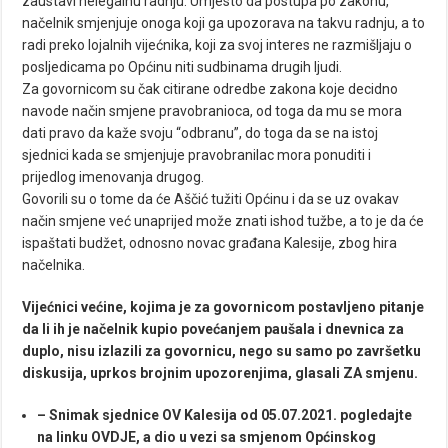
zaustavi nelegalnu radnju. Umjesto da postupa po zakonu,
načelnik smjenjuje onoga koji ga upozorava na takvu radnju, a to
radi preko lojalnih vijećnika, koji za svoj interes ne razmišljaju o
posljedicama po Općinu niti sudbinama drugih ljudi.
Za govornicom su čak citirane odredbe zakona koje decidno
navode način smjene pravobranioca, od toga da mu se mora
dati pravo da kaže svoju “odbranu”, do toga da se na istoj
sjednici kada se smjenjuje pravobranilac mora ponuditi i
prijedlog imenovanja drugog.
Govorili su o tome da će Aščić tužiti Općinu i da se uz ovakav
način smjene već unaprijed može znati ishod tužbe, a to je da će
ispaštati budžet, odnosno novac građana Kalesije, zbog hira
načelnika.
Vijećnici većine, kojima je za govornicom postavljeno pitanje
da li ih je načelnik kupio povećanjem paušala i dnevnica za
duplo, nisu izlazili za govornicu, nego su samo po završetku
diskusija, uprkos brojnim upozorenjima, glasali ZA smjenu.
– Snimak sjednice OV Kalesija od 05.07.2021. pogledajte
na linku
OVDJE
, a dio u vezi sa smjenom Općinskog