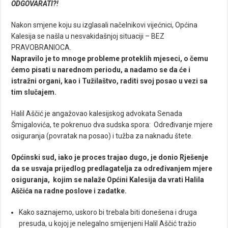
ODGOVARATI?!
Nakon smjene koju su izglasali načelnikovi vijećnici, Općina
Kalesija se našla u nesvakidašnjoj situaciji – BEZ
PRAVOBRANIOCA.
Napravilo je to mnoge probleme proteklih mjeseci, o čemu
ćemo pisati u narednom periodu, a nadamo se da će i
istražni organi, kao i Tužilaštvo, raditi svoj posao u vezi sa
tim slučajem.
Halil Aščić je angažovao kalesijskog advokata Senada
Šmigalovića, te pokrenuo dva sudska spora: Određivanje mjere
osiguranja (povratak na posao) i tužba za naknadu štete.
Općinski sud, iako je proces trajao dugo, je donio Rješenje
da se usvaja prijedlog predlagatelja za određivanjem mjere
osiguranja, kojim se nalaže Općini Kalesija da vrati Halila
Aščića na radne poslove i zadatke.
Kako saznajemo, uskoro bi trebala biti donešena i druga
presuda, u kojoj je nelegalno smijenjeni Halil Aščić tražio