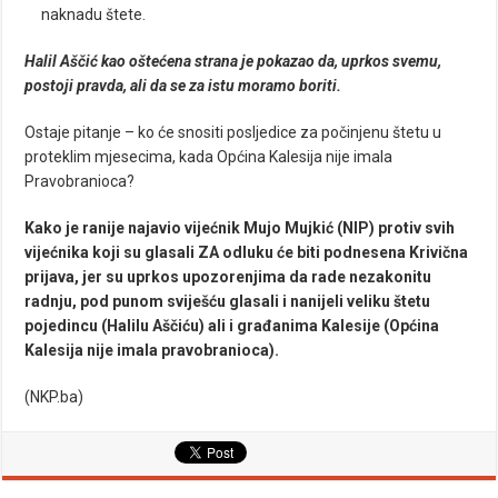
naknadu štete.
Halil Aščić kao oštećena strana je pokazao da, uprkos svemu,
postoji pravda, ali da se za istu moramo boriti.
Ostaje pitanje – ko će snositi posljedice za počinjenu štetu u
proteklim mjesecima, kada Općina Kalesija nije imala
Pravobranioca?
Kako je ranije najavio vijećnik Mujo Mujkić (NIP) protiv svih
vijećnika koji su glasali ZA odluku će biti podnesena Krivična
prijava, jer su uprkos upozorenjima da rade nezakonitu
radnju, pod punom sviješću glasali i nanijeli veliku štetu
pojedincu (Halilu Aščiću) ali i građanima Kalesije (Općina
Kalesija nije imala pravobranioca).
(NKP.ba)