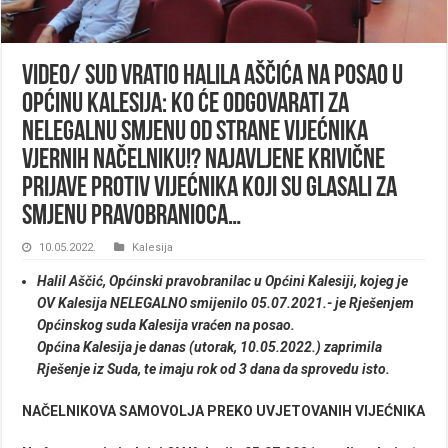
VIDEO/ Sud vratio Halila Aščića na posao u
Općinu Kalesija: Ko će odgovarati za
nelegalnu smjenu od strane vijećnika
vjernih načelniku!? Najavljene Krivične
prijave protiv vijećnika koji su glasali ZA
smjenu pravobranioca…
10.05.2022.
Kalesija
Halil Aščić, Općinski pravobranilac u Općini Kalesiji, kojeg je
OV Kalesija NELEGALNO smijenilo 05.07.2021.- je Rješenjem
Općinskog suda Kalesija vraćen na posao.
Općina Kalesija je danas (utorak, 10.05.2022.) zaprimila
Rješenje iz Suda, te imaju rok od 3 dana da sprovedu isto.
NAČELNIKOVA SAMOVOLJA PREKO UVJETOVANIH VIJEĆNIKA