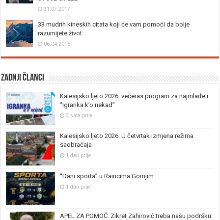
31.07.2017.
33 mudrih kineskih citata koji će vam pomoći da bolje
razumijete život
06.04.2016.
Zadnji članci
Kalesijsko ljeto 2026: večeras program za najmlađe i
“Igranka k’o nekad”
3 sata prije
Kalesijsko ljeto 2026: U četvrtak izmjena režima
saobraćaja
1 dan prije
“Dani sporta” u Raincima Gornjim
1 dan prije
APEL ZA POMOĆ: Zikret Zahirović treba našu podršku