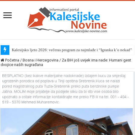
Kalesijsko ljeto 2026: večeras program za najmlađe i “Igranka k’o nekad”
Početna
/
Bosna i Hercegovina
/
Za BiH još uvijek ima nade: Humani gest
dvojice naših sugrađana