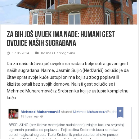
Za BiH još uvijek ima nade: Humani gest
dvojice naših sugrađana
17.05.2014.
Bosna i Hercegovina
Da za našu državu još uvijek ima nada u bolje sutra govori gest
naših sugrađana. Naime, Jasmin Suljić (Nedžarići) odlučio je da
čitav sprat svoje kuće ustupi onima koji su zbog poplava ili
klizišta ostali bez svojih domova. Na isti gest odlučio se i
Mehmed Muharemović iz Srebrenika koji je ustupio kompletnu
kuću.