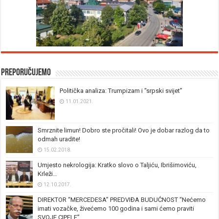
Preporučujemo
Politička analiza: Trumpizam i “srpski svijet”
11.01.2021.
Smrznite limun! Dobro ste pročitali! Ovo je dobar razlog da to
odmah uradite!
15.02.2018.
Umjesto nekrologija: Kratko slovo o Taljiću, Ibrišimoviću,
Krleži…
12.10.2017.
DIREKTOR “MERCEDESA” PREDVIĐA BUDUĆNOST “Nećemo
imati vozačke, živećemo 100 godina i sami ćemo praviti
SVOJE CIPELE”