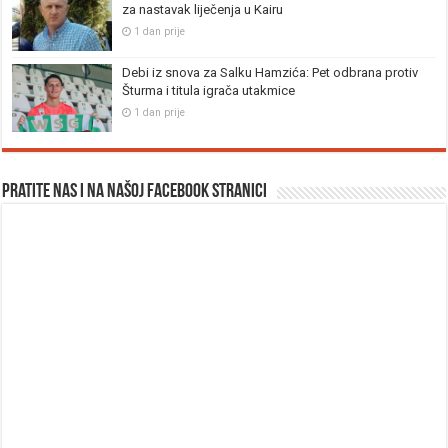
za nastavak liječenja u Kairu
1 dan prije
Debi iz snova za Salku Hamzića: Pet odbrana protiv
Šturma i titula igrača utakmice
1 dan prije
Pratite nas i na našoj facebook stranici