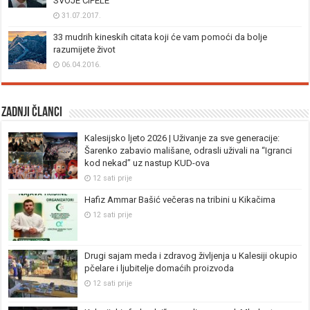
SVOJE CIPELE”
31.07.2017.
33 mudrih kineskih citata koji će vam pomoći da bolje
razumijete život
06.04.2016.
Zadnji članci
Kalesijsko ljeto 2026 | Uživanje za sve generacije:
Šarenko zabavio mališane, odrasli uživali na “Igranci
kod nekad” uz nastup KUD-ova
12 sati prije
Hafiz Ammar Bašić večeras na tribini u Kikačima
12 sati prije
Drugi sajam meda i zdravog življenja u Kalesiji okupio
pčelare i ljubitelje domaćih proizvoda
12 sati prije