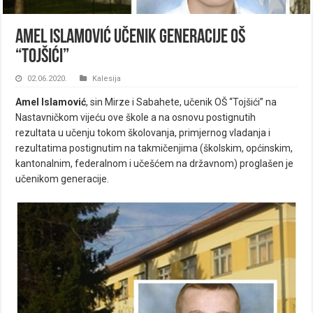
Amel Islamović učenik generacije OŠ
“Tojšići”
02.06.2020.
Kalesija
Amel
Islamović
, sin Mirze i Sabahete, učenik OŠ “Tojšići” na
Nastavničkom vijeću ove škole a na osnovu postignutih
rezultata u učenju tokom školovanja, primjernog vladanja i
rezultatima postignutim na takmičenjima (školskim, općinskim,
kantonalnim, federalnom i učešćem na državnom) proglašen je
učenikom generacije.