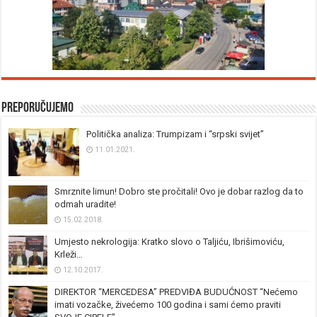
Preporučujemo
Politička analiza: Trumpizam i “srpski svijet”
11.01.2021.
Smrznite limun! Dobro ste pročitali! Ovo je dobar razlog da to
odmah uradite!
15.02.2018.
Umjesto nekrologija: Kratko slovo o Taljiću, Ibrišimoviću,
Krleži…
12.10.2017.
DIREKTOR “MERCEDESA” PREDVIĐA BUDUĆNOST “Nećemo
imati vozačke, živećemo 100 godina i sami ćemo praviti