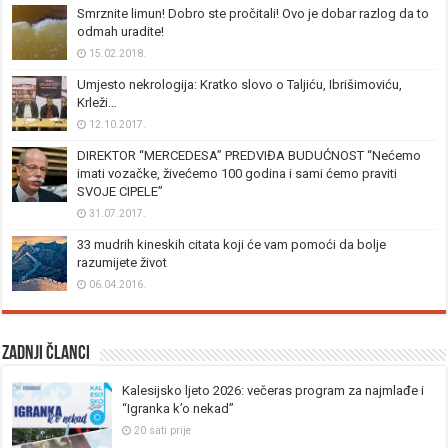
Smrznite limun! Dobro ste pročitali! Ovo je dobar razlog da to
odmah uradite!
15.02.2018.
Umjesto nekrologija: Kratko slovo o Taljiću, Ibrišimoviću,
Krleži…
12.10.2017.
DIREKTOR “MERCEDESA” PREDVIĐA BUDUĆNOST “Nećemo
imati vozačke, živećemo 100 godina i sami ćemo praviti
SVOJE CIPELE”
31.07.2017.
33 mudrih kineskih citata koji će vam pomoći da bolje
razumijete život
06.04.2016.
Zadnji članci
Kalesijsko ljeto 2026: večeras program za najmlađe i
“Igranka k’o nekad”
20 sati prije