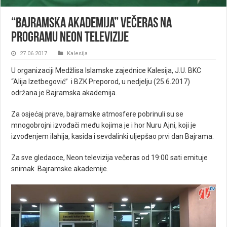
“Bajramska akademija” večeras na
programu Neon televizije
27.06.2017.
Kalesija
U organizaciji Medžlisa Islamske zajednice Kalesija, J.U. BKC
“Alija Izetbegović” i BZK Preporod, u nedjelju (25.6.2017)
održana je Bajramska akademija.
Za osjećaj prave, bajramske atmosfere pobrinuli su se
mnogobrojni izvođači među kojima je i hor Nuru Ajni, koji je
izvođenjem ilahija, kasida i sevdalinki uljepšao prvi dan Bajrama.
Za sve gledaoce, Neon televizija večeras od 19:00 sati emituje
snimak Bajramske akademije.