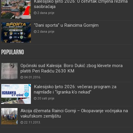
Kalesijsko ljeto 2026: U četvrtak izmjena režima
saobraćaja
2 dana prije
“Dani sporta” u Raincima Gornjim
2 dana prije
Popularno
Općinski sud Kalesija: Boro Dukić zbog klevete mora
platiti Peri Radiću 2630 KM
04.01.2016.
Kalesijsko ljeto 2026: večeras program za
najmlađe i “Igranka k’o nekad”
20 sati prije
Akcija džemata Rainci Gornji – Okopavanje voćnjaka na
vakufskom zemljištu
22.11.2013.