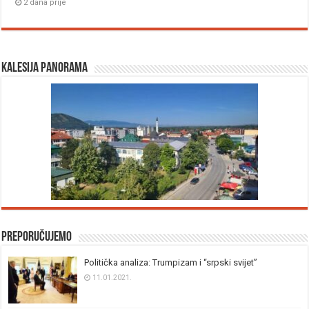
2 dana prije
Kalesija panorama
Preporučujemo
Politička analiza: Trumpizam i “srpski svijet”
11.01.2021.