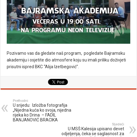
Pozivamo vas da gledate naš program, pogledate Bajramsku
akademiju i osjetite dio atmosfere koju su imali priliku doživjeti
prisutni ispred BKC “Alija Izetbegović”.
Prethodni
U srijedu: Izložba fotografija
„Nijedna kuća ko svoja, nijedna
rijeka ko Drina – FADIL
BANJANOVIĆ BRACIKA
Sljedeći
U MSŠ Kalesija upisano devet
odjeljenja, čeka se saglasnost za