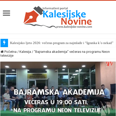
Kalesijsko ljeto 2026: večeras program za najmlađe i “Igranka k’o nekad”
Početna
/
Kalesija
/
“Bajramska akademija” večeras na programu Neon
televizije