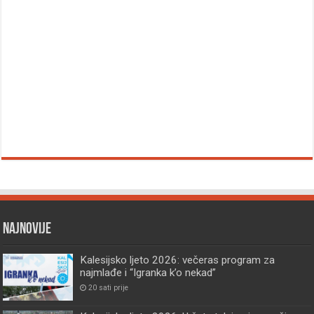
Najnovije
Kalesijsko ljeto 2026: večeras program za
najmlađe i “Igranka k’o nekad”
20 sati prije